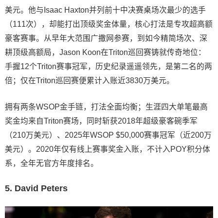
美元。他与Isaac Haxton并列前十中决赛桌场次最少的选手
（111次），却能打出顶级奖金体量，核心打法是专攻超高额
豪客赛事。从早年大范围广撒网参赛，到如今精简场次、深
耕顶级高额局，Jason Koon在Triton巡回赛铸就传奇地位：
手握12个Triton赛事冠军，历史纪录遥遥领先，是第二名的两
倍；仅在Triton巡回赛便累计入账近3830万美元。
拥有两条WSOP金手链，打法全面均衡；生涯四大单笔最高
奖金均来自Triton赛场，同时斩获2018年超级豪客碗季军
（210万美元）、2025年WSOP $50,000赛事冠军（近200万
美元）。2020年仅有线上赛事奖金入账，不计入POY积分体
系，全年无官方年度排名。
5. David Peters