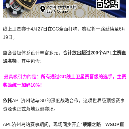
线上卫星赛于4月27日在GG全面打响，赛程将一路延续至6月
19日。
整套晋级体系设计丰富多元，
合计放出
超过200个
APL主赛直
通名额
。其中包含：
最具吸引力的是：
所有通过
GG
线上卫星赛晋级的选手，主赛
奖励统一加码
10%
！
依托
APL济州站与GG的深度战略合作，这项世界级顶级赛事
资源也正式落地亚洲赛场。
APL济州岛站赛事期间，现场同步开启“
荣耀之路
—WSOP
直