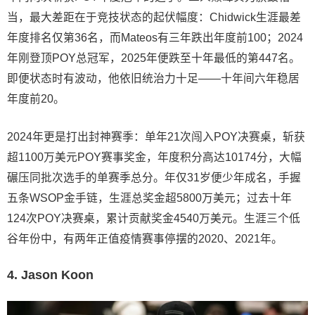
当，最大差距在于竞技状态的起伏幅度：Chidwick生涯最差
年度排名仅第36名，而Mateos有三年跌出年度前100；2024
年刚登顶POY总冠军，2025年便跌至十年最低的第447名。
即便状态时有波动，他依旧统治力十足——十年间六年稳居
年度前20。
2024年更是打出封神赛季：单年21次闯入POY决赛桌，斩获
超1100万美元POY赛事奖金，年度积分高达10174分，大幅
碾压同批次选手的单赛季总分。年仅31岁便少年成名，手握
五条WSOP金手链，生涯总奖金超5800万美元；过去十年
124次POY决赛桌，累计贡献奖金4540万美元。生涯三个低
谷年份中，有两年正值疫情赛事停摆的2020、2021年。
4. Jason Koon