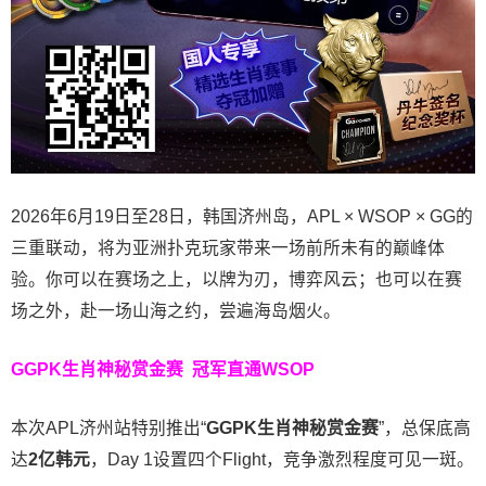
2026年6月19日至28日，韩国济州岛，APL × WSOP × GG的
三重联动，将为亚洲扑克玩家带来一场前所未有的巅峰体
验。
你可以在赛场之上，以牌为刃，博弈风云；也可以在赛
场之外，赴一场山海之约，尝遍海岛烟火。
GGPK生肖神秘赏金赛
冠军直通WSOP
本次APL济州站特别推出“
GGPK
生肖神秘赏金赛
”，总保底高
达
2
亿韩元
，Day 1设置四个Flight，竞争激烈程度可见一斑。