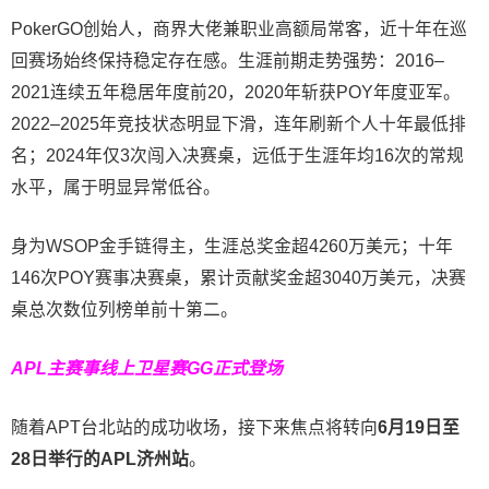
PokerGO创始人，商界大佬兼职业高额局常客，近十年在巡
回赛场始终保持稳定存在感。生涯前期走势强势：2016–
2021连续五年稳居年度前20，2020年斩获POY年度亚军。
2022–2025年竞技状态明显下滑，连年刷新个人十年最低排
名；2024年仅3次闯入决赛桌，远低于生涯年均16次的常规
水平，属于明显异常低谷。
身为WSOP金手链得主，生涯总奖金超4260万美元；十年
146次POY赛事决赛桌，累计贡献奖金超3040万美元，决赛
桌总次数位列榜单前十第二。
APL主赛事线上卫星赛
GG正式登场
随着APT台北站的成功收场，接下来焦点将转向
6
月
19
日至
28
日举行的
APL
济州站
。