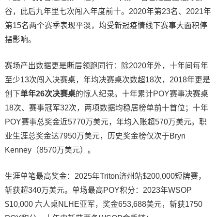
谷，此后九年里七次闯入年度前十。2020年第23名、2021年
第15名两个赛季表现平淡，均受新冠疫情线下赛事大面积停
摆影响。
赛场产出数据更是断层领跑同行：除2020年外，十年间每年
至少13次闯入决赛桌，年均决赛桌次数超18次，2018年更是
创下
单年26次决赛桌
的惊人纪录。十年累计POY赛事决赛桌
18次、赛事冠军32次，两项数据均稳居榜单前十首位；十年
POY赛事总奖金近5770万美元，年均入账超570万美元。职
业生涯总奖金达7950万美元，历史奖金榜仅次于Bryn
Kenney（8570万美元）。
生涯单笔最高奖金：2025年Triton济州站$200,000短牌赛，
斩获超340万美元。单场最高POY积分：2023年WSOP
$10,000 六人桌NLHE亚军，奖金653,688美元，斩获1750