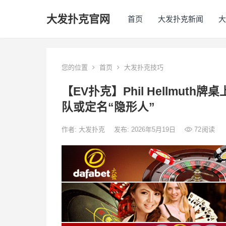
大发扑克官网
首页
大发扑克新闻
大
您的位置
首页
大发扑克技巧
【EV扑克】Phil Hellmut
队或定名“隐形人”
作者:
大发扑克
发布: 2026年5月19日
72
阅读