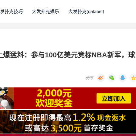
发扑克技巧
大发扑克娱乐
大发扑克(dafabet)
h牌桌上爆猛料：参与100亿美元竞标NBA新军，球