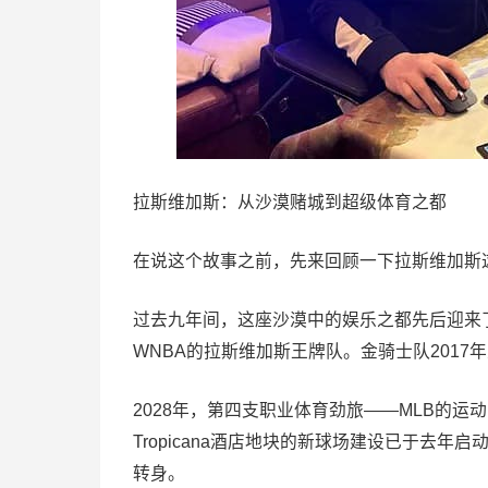
拉斯维加斯：从沙漠赌城到超级体育之都
在说这个故事之前，先来回顾一下拉斯维加斯
过去九年间，这座沙漠中的娱乐之都先后迎来了
WNBA的拉斯维加斯王牌队。金骑士队201
2028年，第四支职业体育劲旅——MLB的
Tropicana酒店地块的新球场建设已于去年
转身。