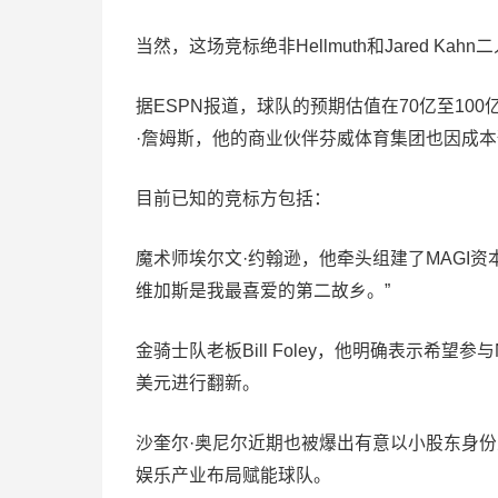
当然，这场竞标绝非Hellmuth和Jared Ka
据ESPN报道，球队的预期估值在70亿至1
·詹姆斯，他的商业伙伴芬威体育集团也因成
目前已知的竞标方包括：
魔术师埃尔文·约翰逊，他牵头组建了MAGI
维加斯是我最喜爱的第二故乡。”
金骑士队老板Bill Foley，他明确表示希望参
美元进行翻新。
沙奎尔·奥尼尔近期也被爆出有意以小股东身
娱乐产业布局赋能球队。