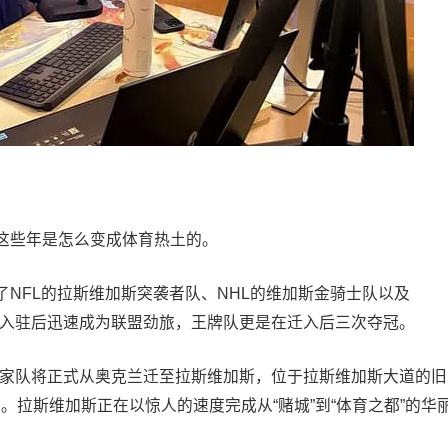
这些年是怎么变成体育热土的。
NFL的拉斯维加斯突袭者队、NHL的维加斯金骑士队以及
7年入驻后迅速成为联盟劲旅，王牌队更是在迁入后三次夺冠。
运动家队将正式从奥克兰迁至拉斯维加斯，位于拉斯维加斯大道的旧
启动。拉斯维加斯正在以惊人的速度完成从“赌城”到“体育之都”的华