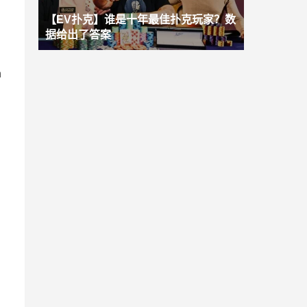
【EV扑克】谁是十年最佳扑克玩家？数
据给出了答案
n