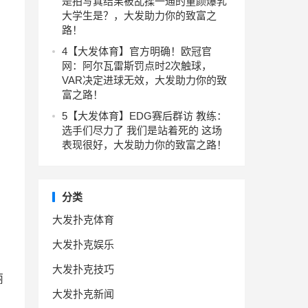
是拍写真结果被乱揉一通的童颜爆乳
大学生是？，大发助力你的致富之
路！
4
【大发体育】官方明确！欧冠官
网：阿尔瓦雷斯罚点时2次触球，
VAR决定进球无效，大发助力你的致
富之路！
5
【大发体育】EDG赛后群访 教练：
选手们尽力了 我们是站着死的 这场
表现很好，大发助力你的致富之路！
分类
大发扑克体育
大发扑克娱乐
大发扑克技巧
丽
大发扑克新闻