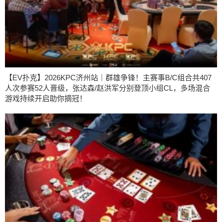
【EV扑克】2026KPC济州站｜群雄争锋！主赛事B/C组合共407
人次参赛52人晋级，张达森/赵洪军分别登顶小组CL，多场混合
游戏持续开启助你摘冠！