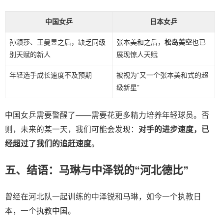
中国女乒
日本女乒
孙颖莎、王曼昱之后，缺乏同级
张本美和之后，
松岛美空
也已
别天赋的新人
展现惊人天赋
年轻选手成长速度不及预期
被视为“又一个张本美和式的超
级新星”
中国女乒需要警醒了——需要花更多精力培养年轻球员。否
则，未来的某一天，我们可能会发现：
对手的进步速度，已
经超过了我们的追赶速度
。
五、结语：马琳与中泽锐的“河北德比”
曾经在河北队一起训练的中泽锐和马琳，如今一个执教日
本，一个执教中国。