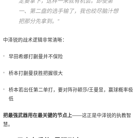
定要拿下，这样一来就有机会。即使第
一、第二盘的选手输了，我也绞尽脑汁想
把那分先拿到。”
中泽锐的战术逻辑非常清晰：
早田希娜打蒯曼并不保险
桥本打蒯曼获胜把握很大
桥本若出任第二单打，要对阵孙颖莎/王曼昱，赢球概率极
低
把最强武器用在最关键的节点上
——这正是中泽锐的执教智
慧。