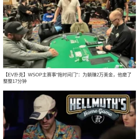
【EV扑克】WSOP主赛事“拖时间门”：为躺赚2万美金，他磨了
整整17分钟