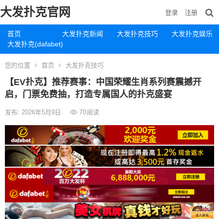
大发扑克官网
登录
注册
首页
大发扑克新闻
大发扑克技巧
大发扑克娱乐
大发扑克(dafabet)
您的位置
首页
大发扑克技巧
【EV扑克】推荐赛事：中国荣耀生肖系列赛震撼开
启，门票免费抽，打造专属国人的扑克盛宴
发布: 2026年5月9日
70
阅读