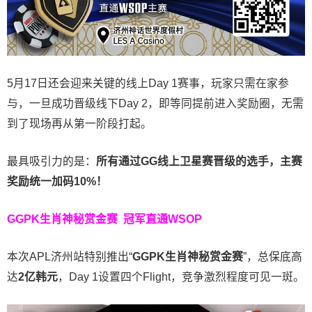
5月17日还会迎来关键的线上Day 1赛事，玩家只需在家参
与，一旦成功晋级线下Day 2，即等同提前进入奖励圈，无需
到了现场再从第一阶段打起。
最具吸引力的是：
所有通过
GG
线上卫星赛晋级的选手，主赛
奖励统一加码
10%
！
GGPK生肖神秘赏金赛
冠军直通WSOP
本次APL济州站特别推出“
GGPK
生肖神秘赏金赛
”，总保底高
达
2
亿韩元
，Day 1设置四个Flight，竞争激烈程度可见一斑。