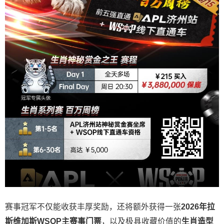
赛事冠军不仅能收获丰厚奖励，还将额外获得一张
2026
年拉
斯维加斯
WSOP
主赛事门票
，以及极具收藏价值的
生肖造型