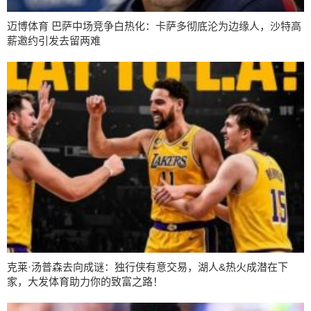
迈博体育 巴萨中场竞争白热化：卡萨多彻底沦为边缘人，沙特高
薪邀约引发去留两难
克莱·汤普森去向成谜：独行侠有意交易，湖人&热火成潜在下
家，大发体育助力你的致富之路！