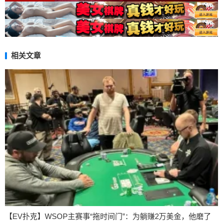
相关文章
【EV扑克】WSOP主赛事“拖时间门”：为躺赚2万美金，他磨了