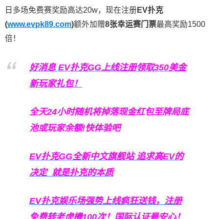
日多场免费赛奖励高达20w，现在注册
EV扑克
(
www.evpk89.com
)
额外加赠
8张幸运赛门票
最高奖励1500
倍！
好消息 EV扑克GG上线注册领取350美金
新玩家礼包！
全天24小时随机将掉落现金红包至牌局底
池或玩家余额!快体验吧
EV扑克GG
全新中文旗舰站
追求高EV
的
决定
就是扑克的本质
EV扑克娱乐场强势上线疯狂送钱，注册
免费转老虎機100次！国际认证最安心！