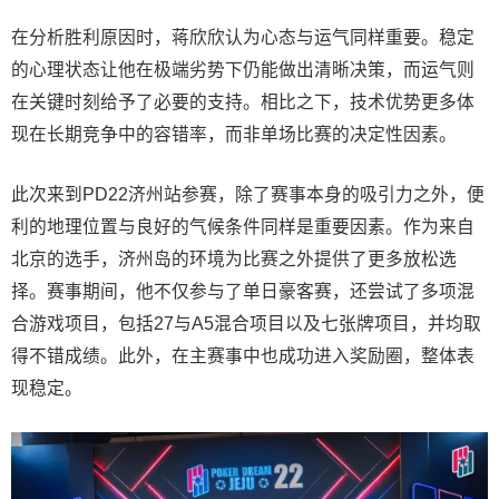
在分析胜利原因时，蒋欣欣认为心态与运气同样重要。稳定
的心理状态让他在极端劣势下仍能做出清晰决策，而运气则
在关键时刻给予了必要的支持。相比之下，技术优势更多体
现在长期竞争中的容错率，而非单场比赛的决定性因素。
此次来到PD22济州站参赛，除了赛事本身的吸引力之外，便
利的地理位置与良好的气候条件同样是重要因素。作为来自
北京的选手，济州岛的环境为比赛之外提供了更多放松选
择。赛事期间，他不仅参与了单日豪客赛，还尝试了多项混
合游戏项目，包括27与A5混合项目以及七张牌项目，并均取
得不错成绩。此外，在主赛事中也成功进入奖励圈，整体表
现稳定。