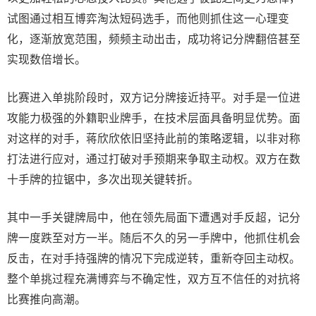
试图通过相互博弈淘汰短码选手，而他则抓住这一心理变
化，逐渐放宽范围，频频主动出击，成功将记分牌翻倍甚至
实现数倍增长。
比赛进入单挑阶段时，双方记分牌接近持平。对手是一位进
攻能力极强的外籍职业牌手，在技术层面具备明显优势。面
对这样的对手，蒋欣欣依旧坚持此前的策略逻辑，以非对称
打法进行应对，通过打破对手预期来争取主动权。双方在数
十手牌的拉锯中，多次出现关键转折。
其中一手关键牌局中，他在领先局面下遭遇对手反超，记分
牌一度跌至对方一半。随后不久的另一手牌中，他抓住机会
反击，在对手持强牌的情况下完成逆转，重新夺回主动权。
整个单挑过程充满博弈与不确定性，双方互不信任的对抗将
比赛推向高潮。