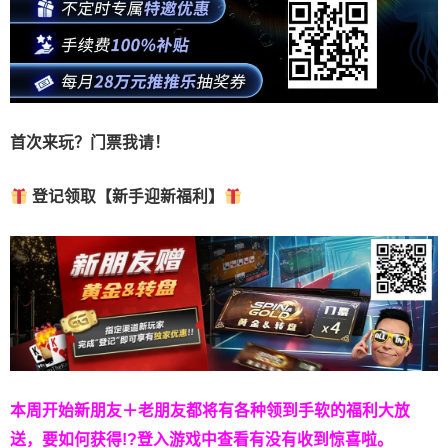
首次来玩？门票我请！
登记领取【新手迎新福利】
本周开始新朋友＋老朋友都将有各种领到手软的福利大放
送，要如何获得!?登入游戏中查看有没有收到惊喜啦。