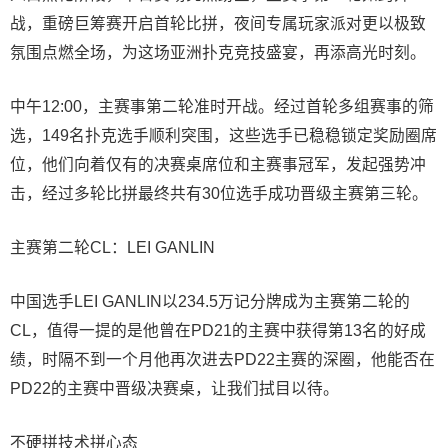
战，重磅巨筹赛开启首轮比拼，夜间专属玩家派对更以极致
氛围点燃全场，为这场亚洲扑克竞技盛宴，再添高光时刻。
中午12:00，主赛事第二轮准时开战。经过首轮多组赛事的筛
选，149名扑克选手顺利突围，这些选手已稳稳锁定奖励圈席
位，他们向着仅有的决赛桌席位和主赛事冠军，发起强势冲
击，经过多轮比拼最终共有30位选手成功晋级主赛第三轮。
主赛第二轮CL：LEI GANLIN
中国选手LEI GANLIN以234.5万记分牌成为主赛第二轮的
CL，值得一提的是他曾在PD21的主赛中获得第13名的好成
绩，时隔不到一个月他再次进去PD22主赛的深圈，他能否在
PD22的主赛中晋级决赛桌，让我们拭目以待。
不硬拼技术拼心态