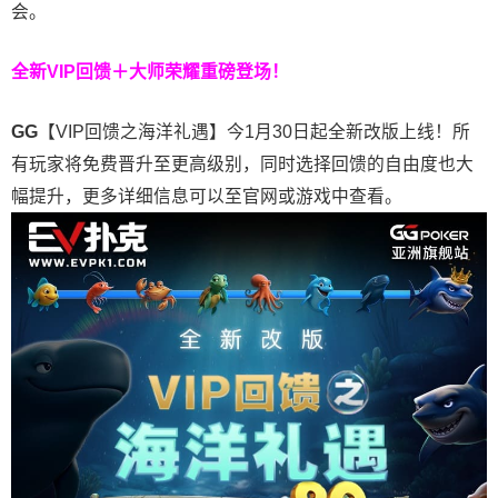
会。
全新VIP回馈＋大师荣耀
重磅登场！
GG
【VIP回馈之海洋礼遇】今1月30日起全新改版上线！所
有玩家将免费晋升至更高级别，同时选择回馈的自由度也大
幅提升，更多详细信息可以至官网或游戏中查看。