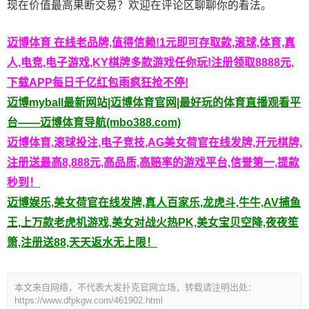
现在价值最高果断交易？欢迎在评论区聊聊你的看法。
迈博体育 在线老品牌,值得信赖!1元即可存取款,滚球,体育,真
人,电竞,电子游戏,KY棋牌多款游戏任你玩!注册领取8888元,
下载APP每日千亿红包雨疯狂抢不停!
迈博myball最新网站|迈博体育官网|最好玩的体育直播观看平
台——迈博体育导航(mbo388.com)
迈博体育,滚球投注,电子竞技,AG美女荷官在线发牌,开元棋牌,
注册送最高8,888元,高品质,高赔率的游戏平台,信誉第一,提款
秒到！
迈博娱乐,美女荷官在线发牌,真人百家乐,龙虎斗,牛牛,AV捕鱼
王,上万款老虎机游戏,美女对战火热PK,美女宝贝空降,夜夜笙
箫,注册送88,天天返水无上限！
本文来自网络，不代表大发扑克官网立场，转载请注明出处：
https://www.dfpkgw.com/461902.html