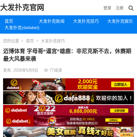
大发扑克官网
登录
注册
首页
大发扑克新闻
大发扑克技巧
大发扑克娱乐
大发扑克(dafabet)
您的位置
首页
大发扑克技巧
迈博体育 字母哥“逼宫”雄鹿：非尼克斯不去，休赛期
最大风暴来袭
发布: 2026年5月9日
77
阅读