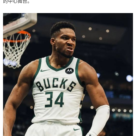
的中心舞台。