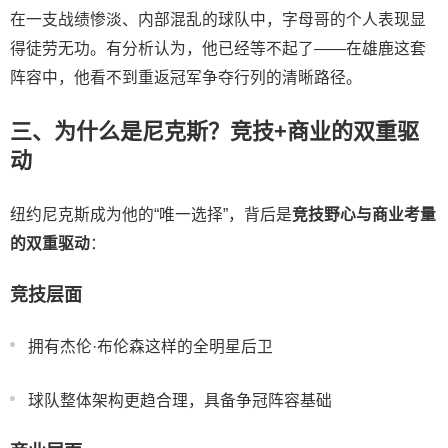
在一支战绩惨淡、内部混乱的球队中，字母哥的个人表现显
得徒劳无功。有分析认为，他已经等不起了——在雄鹿这套
阵容中，他看不到重返冠军争夺行列的清晰路径。
三、为什么是尼克斯？竞技+商业的双重驱
动
纽约尼克斯成为他的“唯一选择”，背后是
竞技野心与商业考量
的双重驱动
：
竞技层面
拥有杰伦·布伦森这样的全明星后卫
球队整体架构更趋合理，具备争冠阵容基础