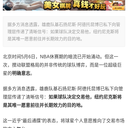
据多方消息透露，雄鹿队基石扬尼斯·阿德托昆博已私下向管
理层传递了清晰信号：如果球队决定交易他，纽约尼克斯将
是其唯一愿意前往并长期效力的目的地。
北京时间5月6日，NBA休赛期的暗流已开始涌动。但这一
次，搅动联盟格局的并非传统的球队博弈，而是一位超级巨
星的
明确意志
。
据多方消息透露，雄鹿队基石扬尼斯·阿德托昆博已私下向管
理层传递了清晰信号：
如果球队决定交易他，纽约尼克斯将
是其唯一愿意前往并长期效力的目的地。
这一近乎“最后通牒”的表态，将球星个人意愿推向了交易市场