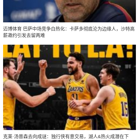
迈博体育 巴萨中场竞争白热化：卡萨多彻底沦为边缘人，沙特高
薪邀约引发去留两难
克莱·汤普森去向成谜：独行侠有意交易，湖人&热火成潜在下