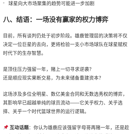
球星向大市场聚集的趋势可能进一步加剧
八、结语：一场没有赢家的权力博弈
目前，所有谈判仍处于初步阶段。雄鹿管理层的决策将不仅
决定一位巨星的去向，更将检验一支小市场球队在球星赋权
时代下的生存智慧。
是顶住压力强留一年，赌上一切寻求逆袭？
还是顺应现实果断交易，为未来储备重建资本？
这场涉及多位全明星、数亿美金合同和无数选秀权的博弈，
其影响早已超越单纯的球员流动——它关乎权力、关乎选
择、关乎一个时代篮球世界的运行逻辑。
互动话题
：你认为雄鹿应该强留字母哥再赌一年，还是趁