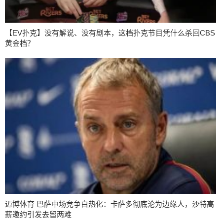
【EV扑克】没有解说、没有剧本，这档扑克节目凭什么杀回CBS
黄金档？
迈博体育 巴萨中场竞争白热化：卡萨多彻底沦为边缘人，沙特高
薪邀约引发去留两难