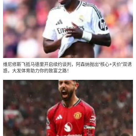
维尼修斯飞抵马德里开启续约谈判，阿森纳抛出“核心+天价”双诱
惑，大发体育助力你的致富之路！