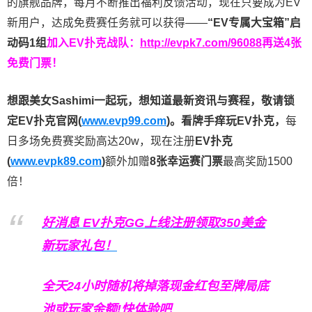
的旗舰品牌，每月不断推出福利反馈活动，现在只要成为EV
新用户，达成免费赛任务就可以获得——
“EV专属大宝箱”启
动码1组
加入EV扑克战队：
http://evpk7.com/96088
再送4张
免费门票！
想跟美女Sashimi一起玩，
想知道最新资讯与赛程，
敬请锁
定EV扑克官网(
www.evp99.com
)。
看牌手痒玩EV扑克，
每
日多场免费赛奖励高达20w，现在注册
EV扑克
(
www.evpk89.com
)
额外加赠
8张幸运赛门票
最高奖励1500
倍！
好消息 EV扑克GG上线注册领取350美金
新玩家礼包！
全天24小时随机将掉落现金红包至牌局底
池或玩家余额!快体验吧