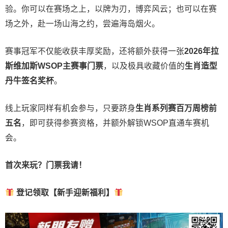
验。
你可以在赛场之上，以牌为刃，博弈风云；也可以在赛
场之外，赴一场山海之约，尝遍海岛烟火。
赛事冠军不仅能收获丰厚奖励，还将额外获得一张
2026
年拉
斯维加斯
WSOP
主赛事门票
，以及极具收藏价值的
生肖造型
丹牛签名奖杯
。
线上玩家同样有机会参与，只要跻身
生肖系列赛百万周榜前
五名
，即可获得参赛资格，并额外解锁WSOP直通车赛机
会。
首次来玩？门票我请！
登记领取【新手迎新福利】