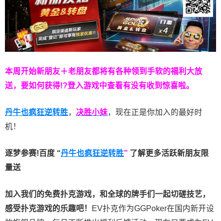
本周开始新朋友＋老朋友都将有各种领到手软的福利大放
送，要如何获得!?登入游戏中查看有没有收到惊喜啦。
丹牛也疯狂逆转胜
，
决胜小妹
，现在正是你加入的最好时
机！
逐梦参赛!百度 “
丹牛也疯狂逆转胜
”
了解更多
活跃新朋友限
量送
加入我们的免费扑克游戏，和全球的牌手们一起切磋技艺，
感受扑克游戏的乐趣吧！
EV扑克作为GGPoker在国内新开设