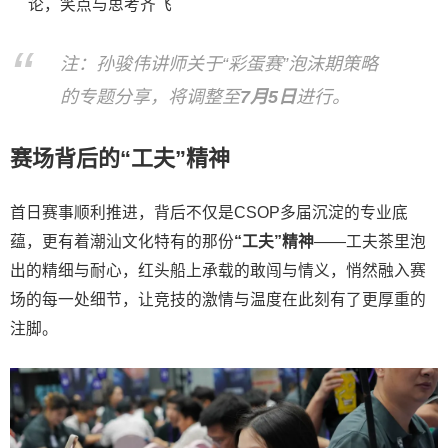
论，笑点与思考齐飞
注：孙骏伟讲师关于“彩蛋赛”泡沫期策略
的专题分享，将调整至
7月5日
进行。
赛场背后的“工夫”精神
首日赛事顺利推进，背后不仅是CSOP多届沉淀的专业底
蕴，更有着潮汕文化特有的那份
“工夫”精神
——工夫茶里泡
出的精细与耐心，红头船上承载的敢闯与情义，悄然融入赛
场的每一处细节，让竞技的激情与温度在此刻有了更厚重的
注脚。