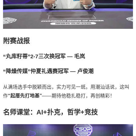
附赛战报
“丸库籽蒂”2-7三次换冠军 — 毛岚
“降燥传媒”仲夏礼遇赛冠军 — 卢俊潮
从满场选手中脱颖而出，实力可见一斑。用潮汕话说，这叫
作
“起厝先打地基”
——期待他稳扎稳打，再创精彩！
名师课堂：AI+扑克，哲学+竞技