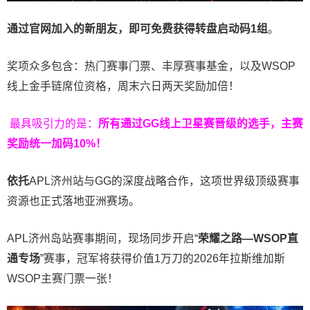
通过官网加入的新朋友，即可免费获得转盘启动码
1
组
。
奖项众多包含：热门赛事门票、丰厚赛事基金，以及WSOP
线上金手链席位资格，
周末六日两天奖励加倍！
最具吸引力的是：
所有通过
GG
线上卫星赛晋级的选手，主赛
奖励统一加码
10%
！
依托
APL济州站与GG的深度战略合作，这项世界级顶级赛事
资源也正式落地亚洲赛场。
APL济州岛站赛事期间，现场同步开启“
荣耀之路
—WSOP
直
通专场
”赛事，冠军将获得价值1万刀的2026年拉斯维加斯
WSOP主赛门票一张！