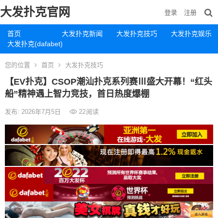
大发扑克官网
登录
注册
首页
大发扑克新闻
大发扑克技巧
大发扑克娱乐
大发扑克(dafabet)
您的位置
首页
大发扑克技巧
【EV扑克】CSOP潮汕扑克系列赛Ⅲ盛大开幕！“红头
船”精神遇上智力竞技，首日热度爆棚
发布: 2026年7月5日
22
阅读