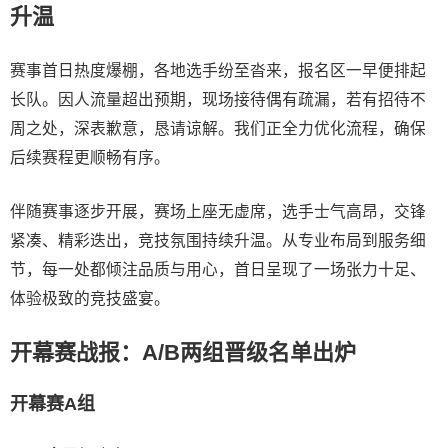
升温
赛事首日热度爆棚，各地选手纷至沓来，报名区一早便排起
长队。因人流量超出预期，现场接待偶有疏漏，若有招待不
周之处，深表歉意，恳请谅解。我们正全力优化流程，确保
后续赛程更顺畅有序。
伴随赛事逐步开展，赛场上座无虚席，选手士气高昂，交锋
紧凑、精彩迭出，竞技氛围持续升温。从专业布局到服务细
节，每一处都倾注品质与用心，首日呈现了一场张力十足、
体验极致的竞技盛宴。
开幕赛战报：A/B两组晋级名单出炉
开幕赛A组