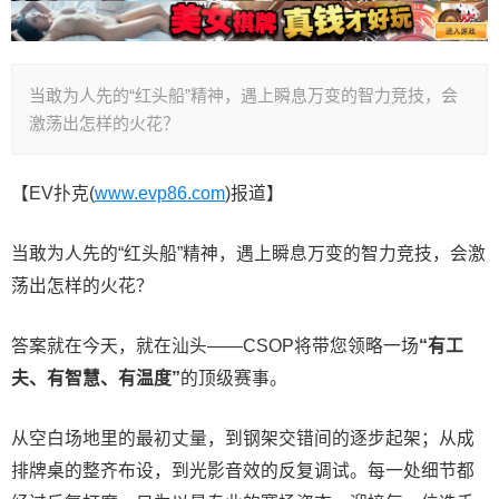
当敢为人先的“红头船”精神，遇上瞬息万变的智力竞技，会
激荡出怎样的火花？
【EV扑克(
www.evp86.com
)报道】
当敢为人先的“红头船”精神，遇上瞬息万变的智力竞技，会激
荡出怎样的火花？
答案就在今天，就在汕头——CSOP将带您领略一场
“有工
夫、有智慧、有温度”
的顶级赛事。
从空白场地里的最初丈量，到钢架交错间的逐步起架；从成
排牌桌的整齐布设，到光影音效的反复调试。每一处细节都