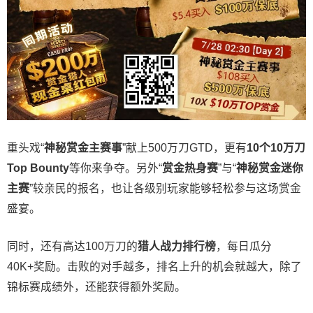
重头戏“
神秘赏金主赛事
”献上500万刀GTD，更有
10
个
10
万刀
Top Bounty
等你来争夺。另外“
赏金热身赛
”与“
神秘赏金迷你
主赛
”较亲民的报名，也让各级别玩家能够轻松参与这场赏金
盛宴。
同时，还有高达100万刀的
猎人战力排行榜
，每日瓜分
40K+奖励。击败的对手越多，排名上升的机会就越大，除了
锦标赛成绩外，还能获得额外奖励。