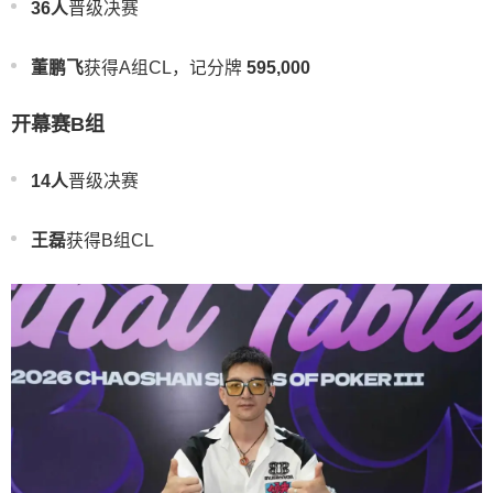
36人
晋级决赛
董鹏飞
获得A组CL，记分牌
595,000
开幕赛B组
14人
晋级决赛
王磊
获得B组CL