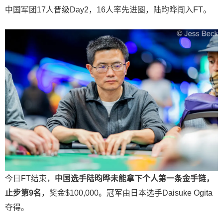
中国军团17人晋级Day2，16人率先进圈，陆昀晔闯入FT。
今日FT结束，
中国选手陆昀晔未能拿下个人第一条金手链，
止步第
9
名
，奖金$100,000。冠军由日本选手Daisuke Ogita
夺得。