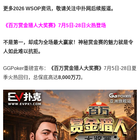
更多
2026 WSOP
资讯，敬请关注中扑网后续报道。
《百万赏金猎人大奖赛》
7月5日-28日火热登场
不是第一，却成为全场最大赢家！神秘赏金赛的魅力就是令
人如此难以抗拒。
GGPoker重磅宣布：
《百万赏金猎人大奖赛》
7月5日-28日夏
季火热回归，总保底高达
8,000
万刀
。