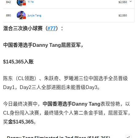
混合三次换小球赛（
#77
）：
中国香港选手
Danny Tang
屈居亚军，
$145,365
入账
陈东（CL领跑）、朱跃奇、罗曦湘三位中国选手全员晋级
Day1，Day2三人全部进圈后未能晋级Day3。
今日最终决赛中，
中国香港选手
Danny Tang
表现惊艳，以
CL身份闯入决赛，最终错失个人第二条金手链，屈居亚军，
奖
金
$145,365
。