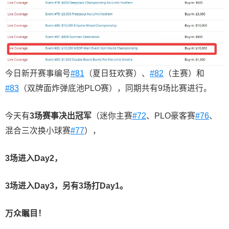
今日新开赛事编号
#81
（夏日狂欢赛）、
#82
（主赛）和
#83
（双牌面炸弹底池PLO赛），同期共有9场比赛进行。
今天有
3
场赛事决出冠军
（迷你主赛
#72
、PLO豪客赛
#76
、
混合三次换小球赛
#77
），
3
场进入
Day2
，
3
场进入
Day3
，另有
3
场
打
Day1
。
万众瞩目！