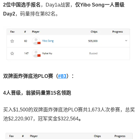
2
位中国选手报名
，Day1a战罢，
仅
Yibo Song
一人晋级
Day2
，码量排在第82名。
双牌面炸弹底池
PLO
赛（
#83
）：
4
人晋级，翁骏码量第
15
名领跑
买入$1,500的双牌面炸弹底池PLO赛共1,673人次参赛，总奖
池$2,220,907，冠军奖金$322,564
。