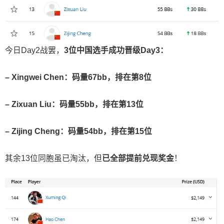
今日Day2战罢，
3
位中国选手成功晋级
Day3
：
– Xingwei Chen
：码量
67bb
，排在第
8
位
– Zixuan Liu
：码量
55bb
，排在第
13
位
– Zijing Cheng
：码量
54bb
，排在第
15
位
其余13位同胞虽已淘汰，但
已全部提前兑现奖金
！