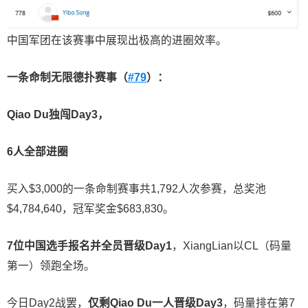
中国军团在该赛事中展现出极高的进圈效率。
一条命制无限德扑赛事（
#79
）：
Qiao Du
独闯
Day3
，
6
人全部进圈
买入$3,000的一条命制赛事共1,792人次参赛，总奖池
$4,784,640，冠军奖金$683,830。
7
位中国选手报名并全员晋级
Day1
，XiangLian以CL（码量
第一）领跑全场。
今日Day2战罢，
仅剩
Qiao Du
一人晋级
Day3
，码量排在第7