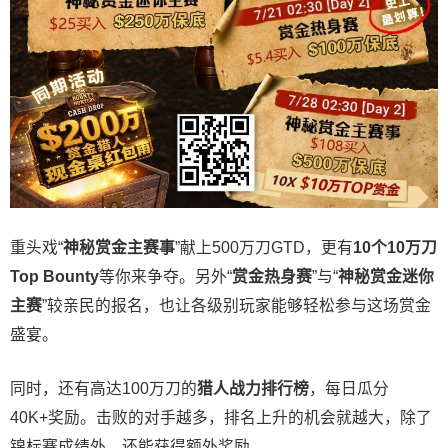
重头戏“
神秘赏金主赛事
”献上500万刀GTD，更有
10
个
10
万刀
Top Bounty
等你来争夺。另外“
赏金热身赛
”与“
神秘赏金迷你
主赛
”较亲民的报名，也让各级别玩家能够轻松参与这场赏金
盛宴。
同时，还有高达100万刀的
猎人战力排行榜
，每日瓜分
40K+奖励。击败的对手越多，排名上升的机会就越大，除了
锦标赛成绩外，还能获得额外奖励。