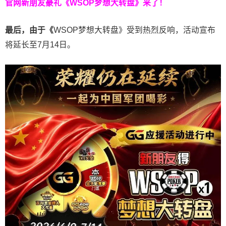
官网新朋友豪礼
《WSOP梦想大转盘》来了！
最后，由于《
WSOP梦想大转盘》受到热烈反响，活动宣布
将延长至7月14日。