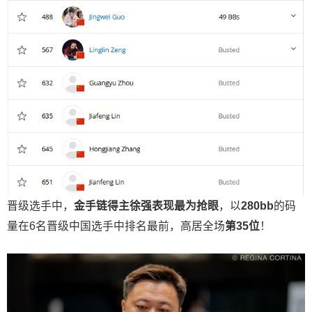
晋级选手中，
金手链得主徐强表现最为抢眼
，以
280bb
的码
量在6名晋级中国选手中排名最前，高居全场
第
35
位
！