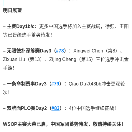
明日展望
–
主赛
Day1b/c
：
更多中国选手将加入主赛战局，徐强、王阳
等已晋级选手蓄势待发！
–
无限德扑深筹赛
Day3
（
#78
）
：Xingwei Chen（第8）、
Zixuan Liu（第13）、Zijing Cheng（第15）三位选手冲击金
手链！
–
一条命制赛事
Day3
（
#79
）：
Qiao Du以43bb冲击更深轮
次！
–
双牌面
PLO
赛
Day2
（
#83
）
：4位中国选手继续征战！
WSOP
主赛大幕已启，中国军团蓄势待发，敬请持续关注！