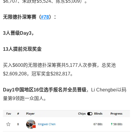
$6,707、朱跃奇$5,524、陈东$5,009）。
无限德扑深筹赛（
#78
）：
3
人晋级
Day3
，
13
人提前兑现奖金
买入$600的无限德扑深筹赛共5,177人次参赛，总奖池
$2,609,208，冠军奖金$282,817。
Day1
中国地区
16
位选手报名并全员晋级
，Li Chengbei以码
量第9领跑一众国人。