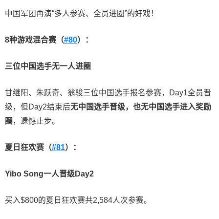
中国军团再演“多人参赛、全员进圈”的好戏！
8
种游戏混合赛（
#80
）：
三位中国选手无一人进圈
甘继阳、朱跃奇、翁骏三位中国选手报名参赛，Day1全员晋
级，但Day2结束后
无中国选手晋级，也无中国选手进入奖励
圈
，遗憾止步。
夏日狂欢赛（
#81
）：
Yibo Song
一人晋级
Day2
买入$800的夏日狂欢赛共2,584人次参赛。