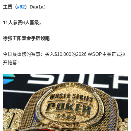
主赛（
#82
）
Day1a
：
11
人参赛
6
人晋级，
徐强王阳双金手链领跑
今日最重磅的赛事：买入$10,000的2026 WSOP主赛正式拉
开帷幕！