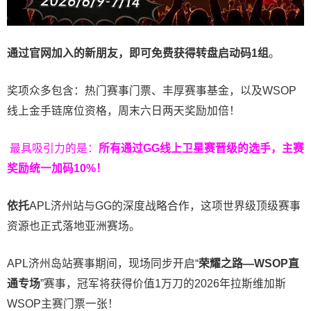
通过官网加入的新朋友，即可免费获得转盘启动码
1
组
。
奖项众多包含：热门赛事门票、丰厚赛事基金，以及WSOP
线上金手链席位资格，
周末六日两天奖励加倍！
最具吸引力的是：
所有通过
GG
线上卫星赛晋级的选手，主赛
奖励统一加码
10%
！
依托
APL济州站与GG的深度战略合作，这项世界级顶级赛事
资源也正式落地亚洲赛场。
APL济州岛站赛事期间，现场同步开启“
荣耀之路
—WSOP
直
通专场
”赛事，冠军将获得价值1万刀的2026年拉斯维加斯
WSOP主赛门票一张！