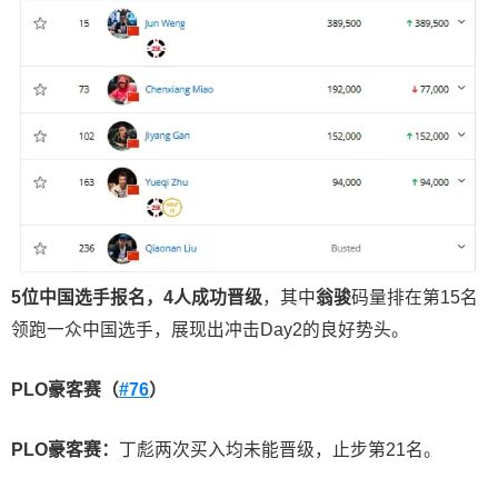
5
位中国选手报名，
4
人成功晋级
，其中
翁骏
码量排在第15名
领跑一众中国选手，展现出冲击Day2的良好势头。
PLO
豪客赛（
#76
）
PLO
豪客赛：
丁彪两次买入均未能晋级，止步第21名。