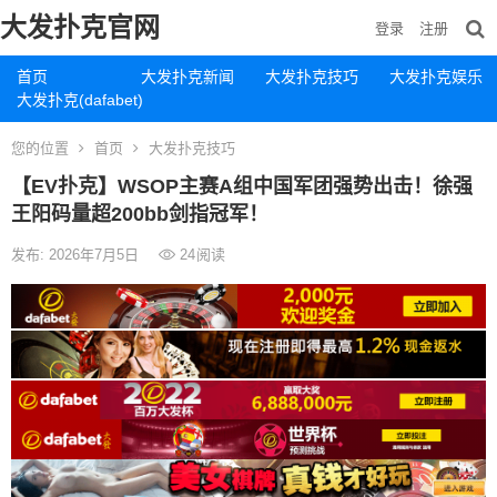
大发扑克官网
登录
注册
首页
大发扑克新闻
大发扑克技巧
大发扑克娱乐
大发扑克(dafabet)
您的位置
首页
大发扑克技巧
【EV扑克】WSOP主赛A组中国军团强势出击！徐强
王阳码量超200bb剑指冠军！
发布: 2026年7月5日
24
阅读