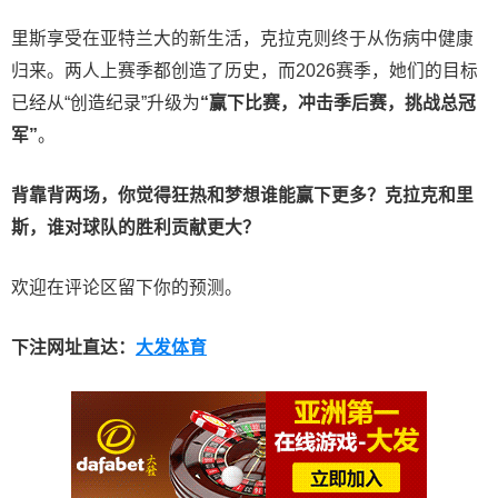
里斯享受在亚特兰大的新生活，克拉克则终于从伤病中健康
归来。两人上赛季都创造了历史，而2026赛季，她们的目标
已经从“创造纪录”升级为
“赢下比赛，冲击季后赛，挑战总冠
军”
。
背靠背两场，你觉得狂热和梦想谁能赢下更多？克拉克和里
斯，谁对球队的胜利贡献更大？
欢迎在评论区留下你的预测。
下注网址直达：
大发体育