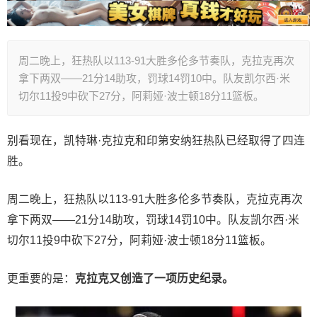
周二晚上，狂热队以113-91大胜多伦多节奏队，克拉克再次
拿下两双——21分14助攻，罚球14罚10中。队友凯尔西·米
切尔11投9中砍下27分，阿莉娅·波士顿18分11篮板。
别看现在，凯特琳·克拉克和印第安纳狂热队已经取得了四连
胜。
周二晚上，狂热队以113-91大胜多伦多节奏队，克拉克再次
拿下两双——21分14助攻，罚球14罚10中。队友凯尔西·米
切尔11投9中砍下27分，阿莉娅·波士顿18分11篮板。
更重要的是：
克拉克又创造了一项历史纪录。