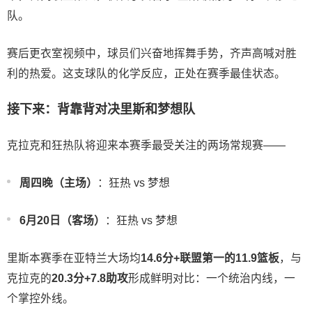
队。
赛后更衣室视频中，球员们兴奋地挥舞手势，齐声高喊对胜
利的热爱。这支球队的化学反应，正处在赛季最佳状态。
接下来：背靠背对决里斯和梦想队
克拉克和狂热队将迎来本赛季最受关注的两场常规赛——
周四晚（主场）
：狂热 vs 梦想
6月20日（客场）
：狂热 vs 梦想
里斯本赛季在亚特兰大场均
14.6分+联盟第一的11.9篮板
，与
克拉克的
20.3分+7.8助攻
形成鲜明对比：一个统治内线，一
个掌控外线。