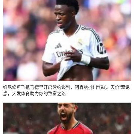
维尼修斯飞抵马德里开启续约谈判，阿森纳抛出“核心+天价”双诱
惑，大发体育助力你的致富之路！