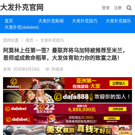
大发扑克官网
登录
注册
首页
大发扑克新闻
大发扑克技巧
大发扑克娱乐
大发扑克(dafabet)
您的位置
首页
大发扑克技巧
阿莫林上任第一签？曼联弃将乌加特被推荐至米兰，
恩师或成救命稻草，大发体育助力你的致富之路！
发布: 2026年6月19日
28
阅读