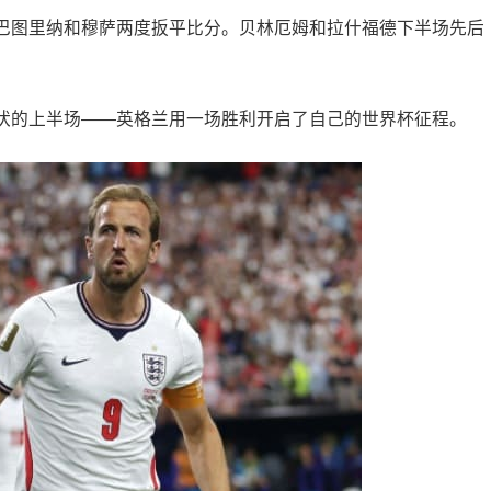
巴图里纳和穆萨两度扳平比分。贝林厄姆和拉什福德下半场先后
伏的上半场——英格兰用一场胜利开启了自己的世界杯征程。