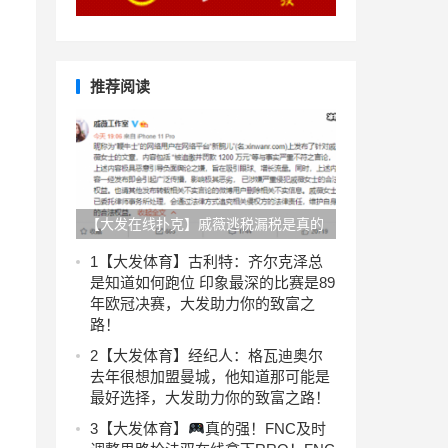
推荐阅读
【大发在线扑克】戚薇逃税漏税是真的
吗?戚薇和薇娅是同一个公司的吗，大
1
【大发体育】古利特：齐尔克泽总
是知道如何跑位 印象最深的比赛是89
发助力你的致富之路！
年欧冠决赛，大发助力你的致富之
路！
2
【大发体育】经纪人：格瓦迪奥尔
去年很想加盟曼城，他知道那可能是
最好选择，大发助力你的致富之路！
3
【大发体育】
真的强！FNC及时