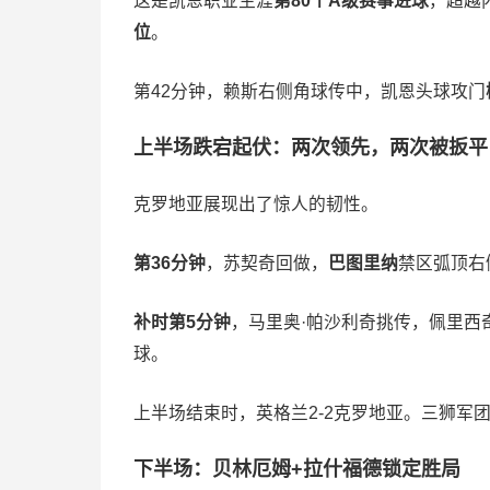
这是凯恩职业生涯
第80个A级赛事进球
，超越
位
。
第42分钟，赖斯右侧角球传中，凯恩头球攻门
上半场跌宕起伏：两次领先，两次被扳平
克罗地亚展现出了惊人的韧性。
第36分钟
，苏契奇回做，
巴图里纳
禁区弧顶右
补时第5分钟
，马里奥·帕沙利奇挑传，佩里西
球。
上半场结束时，英格兰2-2克罗地亚。三狮军
下半场：贝林厄姆+拉什福德锁定胜局