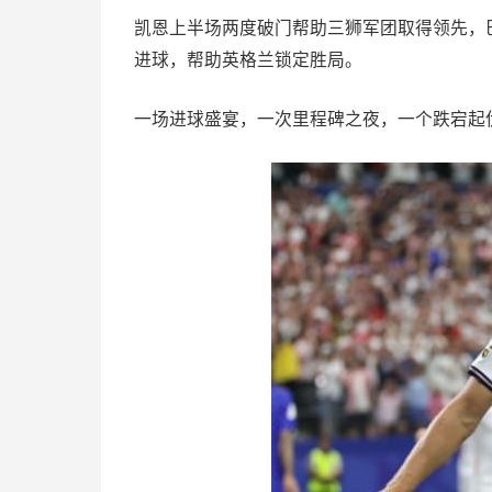
凯恩上半场两度破门帮助三狮军团取得领先，
进球，帮助英格兰锁定胜局。
一场进球盛宴，一次里程碑之夜，一个跌宕起