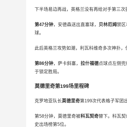
下半场易边再战，英格兰没有再给对手第三次
第47分钟
，安德森送出直塞球，
贝林厄姆
禁区
球。
此后英格兰攻势如潮，利瓦科维奇多次神扑，
第86分钟
，萨卡斜塞，
拉什福德
点球点左侧兜
于锁定胜局。
莫德里奇第199场里程碑
克罗地亚队长
莫德里奇
第199次代表格子军
第58分钟，莫德里奇被
科瓦契奇
替下。科瓦契
史出场榜第5位。