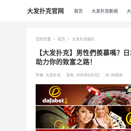
大发扑克官网
首页
大发扑克新闻
大
您的位置
首页
大发扑克娱乐
【大发扑克】男性們羨慕嗎？日
助力你的致富之路！
作者:
大发扑克
发布: 2026年6月3日
39
阅读