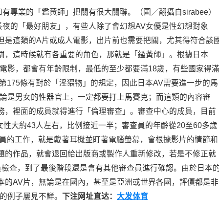
專業的「鑑黃師」把關有很大關聯。（圖／翻攝自sirabee）
長夜的「最好朋友」，有些人除了會幻想AV女優是性幻想對象
但是這類的A片或成人電影，出片前也需要把關，尤其得符合該
罰，這時候就有各重要的角色，那就是「鑑黃師」。根據日本
制級電影，都會有年齡限制，最低的至少都要滿18歲，有些國家得
法第175條有對於「淫猥物」的規定，因此日本AV需要進一步的馬
無論是男女的性器官上，一定都要打上馬賽克；而這類的內容審
務，裡面的成員就得進行「倫理審查」。審查中心的成員，目前
女性大約43人左右，比例接近一半；審查員的年齡從20至60多歲
人員的工作，就是戴著耳機並盯著電腦螢幕，會根據影片的情節和
題的作品，就會退回給出版商或製作人重新修改，若是不修正就
員檢查，到了最後階段還是會有其他審查員進行確認。由於日本
本的AV片，無論是在國內，甚至是亞洲或世界各國，評價都是非
迎的例子屢見不鮮。
下注网址直达：
大发体育