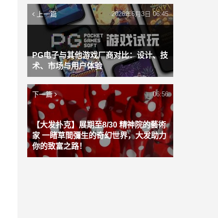
上一篇
2026年6月3日 06:45
PG电子与其他游戏厂商对比：设计、技
术、市场与用户体验
下一篇
06:56
【大发扑克】展期至8/30 精神院的藝術
家 一睹草間彌生的奇幻世界，大发助力
你的致富之路！