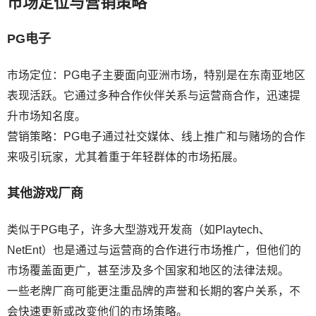
市场定位与营销策略
PG电子
市场定位：PG电子主要面向亚洲市场，特别是在东南亚地区
表现活跃。它通过多种合作伙伴关系与运营商合作，迅速提
升市场知名度。
营销策略：PG电子通过社交媒体、线上推广和与赌场的合作
来吸引玩家，尤其着重于年轻群体的市场拓展。
其他游戏厂商
类似于PG电子，许多大型游戏开发商（如Playtech、
NetEnt）也是通过与运营商的合作进行市场推广，但他们的
市场覆盖面更广，甚至涉及多个国家和地区的法律法规。
一些老牌厂商可能更注重品牌的声誉和长期的客户关系，不
会快速更新或改变他们的市场策略。