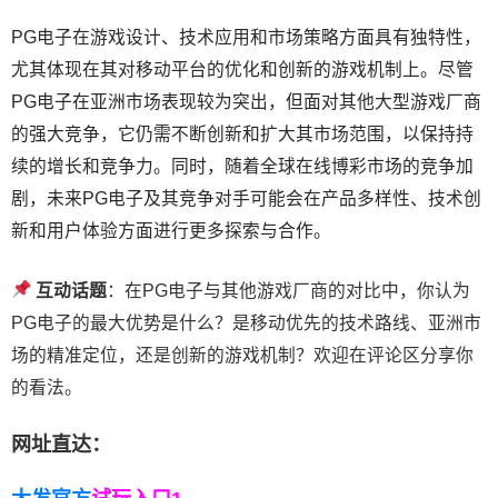
PG电子在游戏设计、技术应用和市场策略方面具有独特性，
尤其体现在其对移动平台的优化和创新的游戏机制上。尽管
PG电子在亚洲市场表现较为突出，但面对其他大型游戏厂商
的强大竞争，它仍需不断创新和扩大其市场范围，以保持持
续的增长和竞争力。同时，随着全球在线博彩市场的竞争加
剧，未来PG电子及其竞争对手可能会在产品多样性、技术创
新和用户体验方面进行更多探索与合作。
互动话题
：在PG电子与其他游戏厂商的对比中，你认为
PG电子的最大优势是什么？是移动优先的技术路线、亚洲市
场的精准定位，还是创新的游戏机制？欢迎在评论区分享你
的看法。
网址直达：