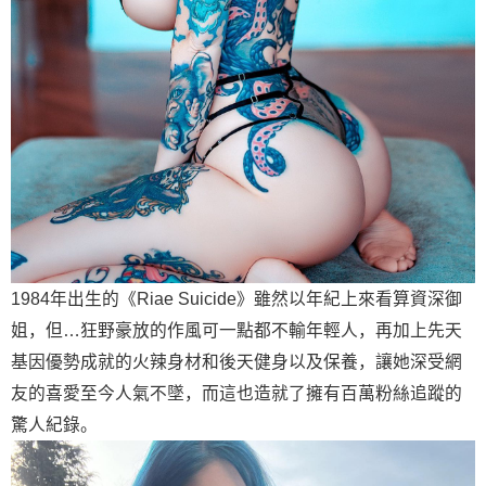
1984年出生的《Riae Suicide》雖然以年紀上來看算資深御
姐，但…狂野豪放的作風可一點都不輸年輕人，再加上先天
基因優勢成就的火辣身材和後天健身以及保養，讓她深受網
友的喜愛至今人氣不墜，而這也造就了擁有百萬粉絲追蹤的
驚人紀錄。