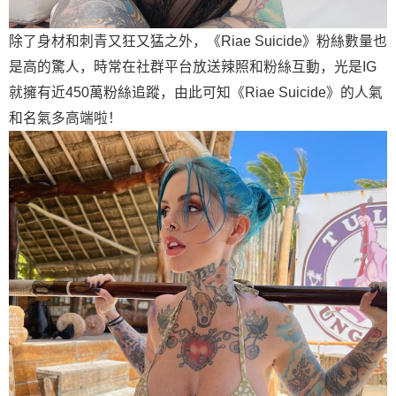
除了身材和刺青又狂又猛之外，《Riae Suicide》粉絲數量也
是高的驚人，時常在社群平台放送辣照和粉絲互動，光是IG
就擁有近450萬粉絲追蹤，由此可知《Riae Suicide》的人氣
和名氣多高端啦！