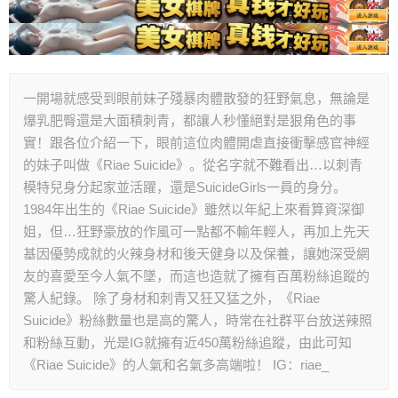
一開場就感受到眼前妹子殘暴肉體散發的狂野氣息，無論是
爆乳肥臀還是大面積刺青，都讓人秒懂絕對是狠角色的事
實！跟各位介紹一下，眼前這位肉體開虐直接衝擊感官神經
的妹子叫做《Riae Suicide》。從名字就不難看出…以刺青
模特兒身分起家並活躍，還是SuicideGirls一員的身分。
1984年出生的《Riae Suicide》雖然以年紀上來看算資深御
姐，但…狂野豪放的作風可一點都不輸年輕人，再加上先天
基因優勢成就的火辣身材和後天健身以及保養，讓她深受網
友的喜愛至今人氣不墜，而這也造就了擁有百萬粉絲追蹤的
驚人紀錄。 除了身材和刺青又狂又猛之外，《Riae
Suicide》粉絲數量也是高的驚人，時常在社群平台放送辣照
和粉絲互動，光是IG就擁有近450萬粉絲追蹤，由此可知
《Riae Suicide》的人氣和名氣多高端啦！ IG：riae_