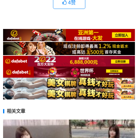
4
赞
相关文章