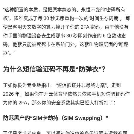
“这种配置的本质，是把原本静态的、永恒不变的‘密码所有
权’，降维变成了每 30 秒无序重构一次的‘时间生存周期’。 即
使黑客用天文数字的算力撞开了你的 2FA 密码，由于他没有
你手里的物理设备去生成那串 30 秒即刻作废的 6 位数动态
码，他就只能被死死卡在系统门外。这就叫物理层面的‘断路
器’。”
为什么短信验证码不再是“防弹衣”？
正如你极为专业地指出：“短信验证并非最终方案”。走到
2026 年，如果你在开云体育里依然只依赖手机短信验证码作
为你的 2FA，那么你的安全系数其实已经大打折扣了：
防范黑产的“SIM卡劫持（SIM Swapping）”
现代黑客或者内鬼，可以通过伪造你的身份证明去运营商那