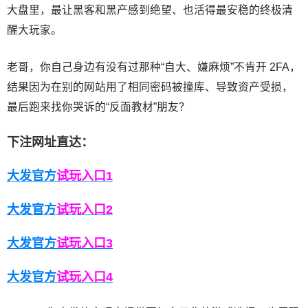
大盘里，最让黑客和黑产感到绝望、也活得最安稳的终极清
醒大玩家。
老哥，你自己身边有没有过那种“自大、嫌麻烦”不肯开 2FA，
结果因为在别的网站用了相同密码被撞库、导致资产受损，
最后跑来找你哭诉的“反面教材”朋友？
下注网址直达：
大发官方
试玩入口1
大发官
方
试玩入口2
大发官
方
试玩入口3
大发官
方
试玩入口4