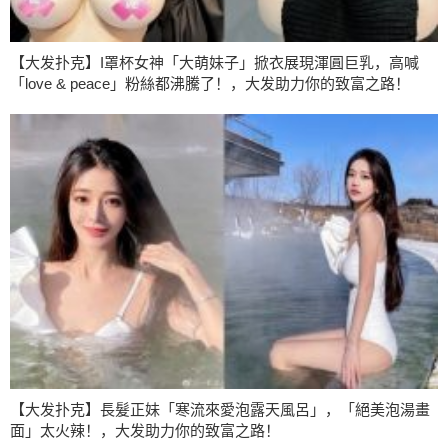
【大发扑克】I罩杯女神「大萌妹子」掀衣展現渾圓巨乳，高喊
「love & peace」粉絲都沸騰了！，大发助力你的致富之路！
【大发扑克】長髮正妹「寒流來愛泡露天風呂」，「絕美泡湯畫
面」太火辣！，大发助力你的致富之路！