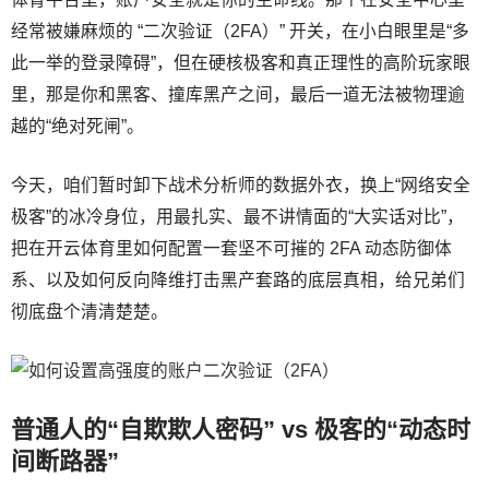
经常被嫌麻烦的 “二次验证（2FA）” 开关，在小白眼里是“多
此一举的登录障碍”，但在硬核极客和真正理性的高阶玩家眼
里，那是你和黑客、撞库黑产之间，最后一道无法被物理逾
越的“绝对死闸”。
今天，咱们暂时卸下战术分析师的数据外衣，换上“网络安全
极客”的冰冷身位，用最扎实、最不讲情面的“大实话对比”，
把在开云体育里如何配置一套坚不可摧的 2FA 动态防御体
系、以及如何反向降维打击黑产套路的底层真相，给兄弟们
彻底盘个清清楚楚。
普通人的“自欺欺人密码” vs 极客的“动态时
间断路器”