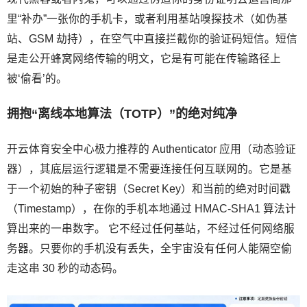
里“补办”一张你的手机卡，或者利用基站嗅探技术（如伪基
站、GSM 劫持），在空气中直接拦截你的验证码短信。短信
是走公开蜂窝网络传输的明文，它是有可能在传输路径上
被‘偷看’的。
拥抱“离线本地算法（TOTP）”的绝对纯净
开云体育安全中心极力推荐的 Authenticator 应用（动态验证
器），其底层运行逻辑是不需要连接任何互联网的。它是基
于一个初始的种子密钥（Secret Key）和当前的绝对时间戳
（Timestamp），在你的手机本地通过 HMAC-SHA1 算法计
算出来的一串数字。 它不经过任何基站，不经过任何网络服
务器。只要你的手机没有丢失，全宇宙没有任何人能隔空偷
走这串 30 秒的动态码。