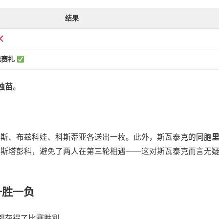
结果
退赛礼
独苗
。
恩斯、布兹科娃、科斯蒂亚各送出一枚。此外，斯瓦泰克的同胞
）奥斯塔彭科，避免了两人在第三轮相遇——这对斯瓦泰克而言无
一胜一负
都获得了比赛胜利。