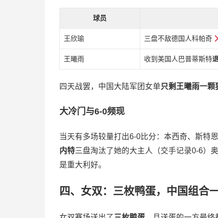
球员
王欣瑜
三盘不敌德国人科帕奇
王曦雨
收到美国人巴普蒂斯特
四天战罢，中国大陆军团女单
只剩王曦雨一颗
大冷门与6-0频现
当天有多场较量打出6-0比分：本西奇、斯特
内特
三盘淘汰了她的大主人（交手记录0-6
是重大利好。
四、女双：三枚鸭蛋，中国组合
女双赛场送出了
三枚鸭蛋
，且送蛋的一方最终