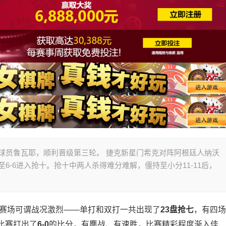
汰本土外卡球员鲁瓦耶，顺利晋级第三轮。 捷克新星门希克对阵阿根廷人纳沃
6-6进入抢十。抢十中两人杀得难分难解，僵持至小分11-11后，
的赛场可谓战况激烈——单打和双打一共出现了
23盘抢七
，有四场
比赛打出了
6-0
的比分，有鏖战、有速胜，比赛精彩程度渐入佳