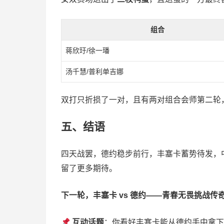
组合
蒋欣玗/徐一璠
汤千慧/普利单吉娜
双打只折损了一对，且有两对组合会师第二轮
五、结语
四天战罢，德约稳步前行，丰塞卡蓄势待发，
留了更多期待。
下一轮，丰塞卡 vs 德约——青春无畏挑战传
互动话题
：你看好丰塞卡能从德约手中拿下