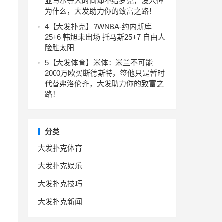
亚马尔等人时间却不给罗克，没人懂
为什么，大发助力你的致富之路！
4
【大发扑克】?WNBA-约内斯库
25+6 韩旭未出场 托马斯25+7 自由人
险胜太阳
5
【大发体育】米体：米兰不可能
2000万欧买断德斯特，签他只是暂时
代替弗洛伦齐，大发助力你的致富之
路！
分
分类
大发扑克体育
大发扑克娱乐
大发扑克技巧
大发扑克新闻