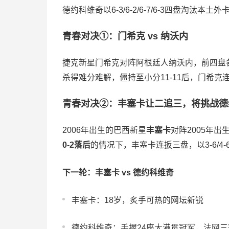
德约科维奇以6-3/6-2/6-7/6-3四盘淘汰
青春对决①：门希克 vs 纳沃内
捷克新星门希克对阵阿根廷人纳沃内，前四盘各
杀得难分难解，僵持至小分11-11后，门希克
青春对决②：丰塞卡让二追三，将挑战德
2006年出生的巴西新星
丰塞卡
对阵2005年
0-2落后
的情况下，丰塞卡连扳三盘，以3-6/4-6/
下一轮：丰塞卡 vs 德约科维奇
丰塞卡：18岁，炙手可热的网坛新锐
德约科维奇：手握24座大满贯冠军，法网三