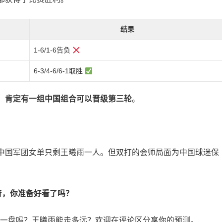
结果
1-6/1-6告负
6-3/4-6/6-1取胜
，
肯定有一组中国组合可以晋级第三轮
。
中国军团女单只剩王曦雨一人。但双打的会师局面为中国球迷保
奇，你准备好看了吗？
一盘吗？王曦雨能走多远？欢迎在评论区分享你的预测。