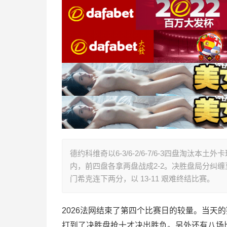
德约科维奇以6-3/6-2/6-7/6-3四盘淘
内，前四盘各拿两盘战成2-2。决胜盘局分纠缠至
门希克连下两分，以 13-11 艰难终结比赛。
2026法网结束了第四个比赛日的较量。当天
打到了决胜盘抢十才决出胜负。另外还有八场