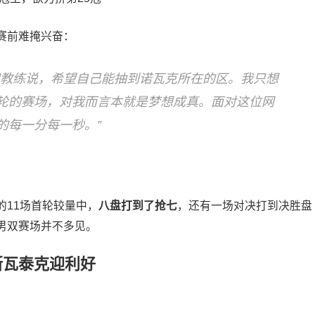
赛前难掩兴奋：
和教练说，希望自己能抽到诺瓦克所在的区。我只想
轮的赛场，对我而言本就是梦想成真。面对这位网
的每一分每一秒。”
的11场首轮较量中，
八盘打到了抢七
，还有一场对决打到决胜盘
男双赛场并不多见。
斯瓦泰克迎利好