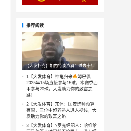
推荐阅读
【大发扑克】加内特谈浓眉：过去十年
训练都是无用功 不该让自己身材走样
1
【大发体育】神龟归来
姆巴佩
2025年15场直接参与15球，本赛季西
甲参与20球，大发助力你的致富之
路！
2
【大发体育】东体：国安选帅预算
有限，三位中超老熟人进入视线，大
发助力你的致富之路！
3
【大发体育】?罗克经纪人：哈维给