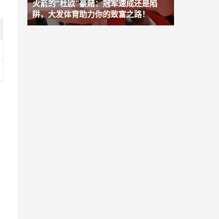
火箭的“杜欧”豪赌：冠军速成还是陷
阱，大发体育助力你的致富之路！