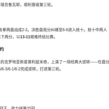
本土外卡球员鲁瓦耶，顺利晋级第三轮。
拿两盘战成2-2。决胜盘局分纠缠至6-6进入抢十。抢十中两人
连下两分，以
13-11
艰难终结比赛。
约
出生的克罗地亚新星普利兹米奇，上演了一场经典大逆转——在盘
6-3/6-1/6-2完成逆转，打进第三轮。
冠王，欲力拼第25冠