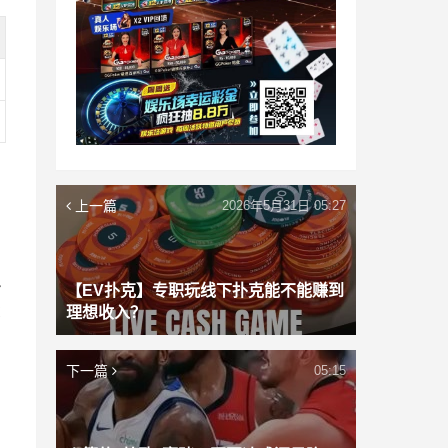
上一篇
2026年5月31日 05:27
里
【EV扑克】专职玩线下扑克能不能赚到
疑
理想收入？
下一篇
05:15