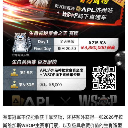
赛事冠军不仅能收获丰厚奖励，还将额外获得一张
2026
年拉
斯维加斯
WSOP
主赛事门票
，以及极具收藏价值的
生肖造型