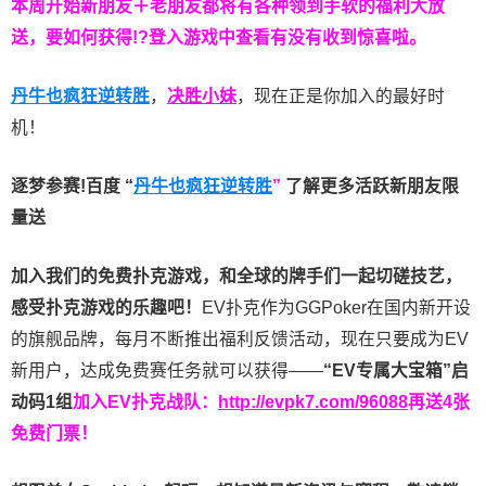
本周开始新朋友＋老朋友都将有各种领到手软的福利大放
送，要如何获得!?登入游戏中查看有没有收到惊喜啦。
丹牛也疯狂逆转胜
，
决胜小妹
，现在正是你加入的最好时
机！
逐梦参赛!百度 “
丹牛也疯狂逆转胜
”
了解更多
活跃新朋友限
量送
加入我们的免费扑克游戏，和全球的牌手们一起切磋技艺，
感受扑克游戏的乐趣吧！
EV扑克作为GGPoker在国内新开设
的旗舰品牌，每月不断推出福利反馈活动，现在只要成为EV
新用户，达成免费赛任务就可以获得——
“EV专属大宝箱”启
动码1组
加入EV扑克战队：
http://evpk7.com/96088
再送4张
免费门票！