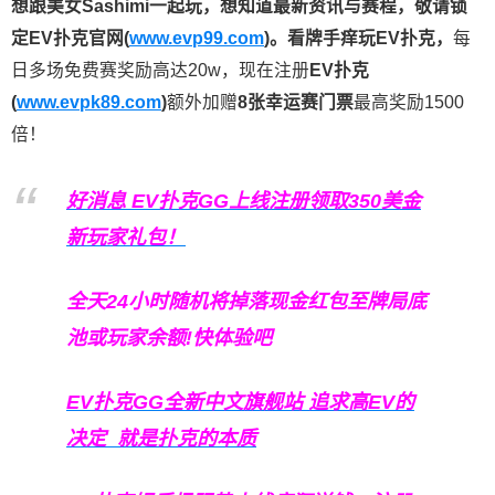
想跟美女Sashimi一起玩，
想知道最新资讯与赛程，
敬请锁
定EV扑克官网(
www.evp99.com
)。
看牌手痒玩EV扑克，
每
日多场免费赛奖励高达20w，现在注册
EV扑克
(
www.evpk89.com
)
额外加赠
8张幸运赛门票
最高奖励1500
倍！
好消息 EV扑克GG上线注册领取350美金
新玩家礼包！
全天24小时随机将掉落现金红包至牌局底
池或玩家余额!快体验吧
EV扑克GG
全新中文旗舰站
追求高EV
的
决定
就是扑克的本质