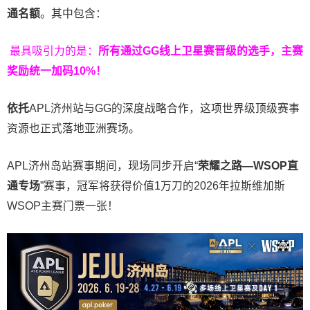
通名额
。其中包含：
最具吸引力的是：
所有通过
GG
线上卫星赛晋级的选手，主赛
奖励统一加码
10%
！
依托
APL济州站与GG的深度战略合作，这项世界级顶级赛事
资源也正式落地亚洲赛场。
APL济州岛站赛事期间，现场同步开启“
荣耀之路
—WSOP
直
通专场
”赛事，冠军将获得价值1万刀的2026年拉斯维加斯
WSOP主赛门票一张！