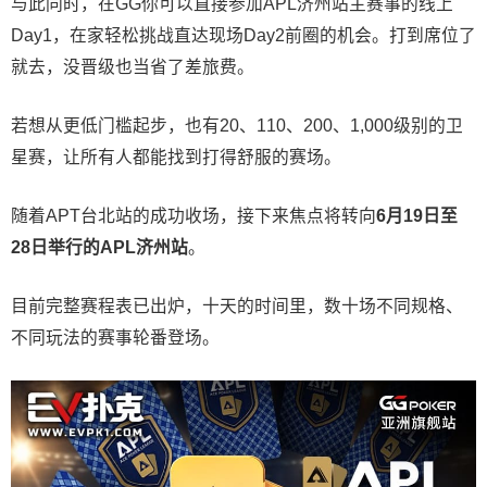
与此同时，在GG你可以直接参加APL济州站主赛事的线上
Day1，在家轻松挑战直达现场Day2前圈的机会。打到席位了
就去，没晋级也当省了差旅费。
若想从更低门槛起步，也有20、110、200、1,000级别的卫
星赛，让所有人都能找到打得舒服的赛场。
随着APT台北站的成功收场，接下来焦点将转向
6
月
19
日至
28
日举行的
APL
济州站
。
目前完整赛程表已出炉，十天的时间里，数十场不同规格、
不同玩法的赛事轮番登场。