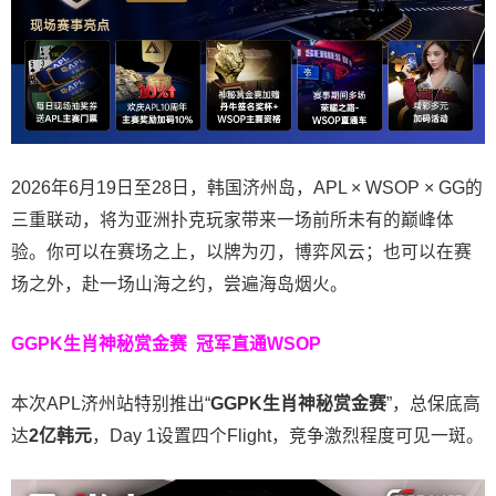
2026年6月19日至28日，韩国济州岛，APL × WSOP × GG的
三重联动，将为亚洲扑克玩家带来一场前所未有的巅峰体
验。
你可以在赛场之上，以牌为刃，博弈风云；也可以在赛
场之外，赴一场山海之约，尝遍海岛烟火。
GGPK生肖神秘赏金赛
冠军直通WSOP
本次APL济州站特别推出“
GGPK
生肖神秘赏金赛
”，总保底高
达
2
亿韩元
，Day 1设置四个Flight，竞争激烈程度可见一斑。