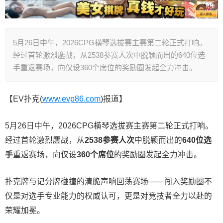
5月26日中午，2026CPG横琴选拔赛主赛第二轮正式打响。
经过首轮激烈鏖战，从2538参赛人次中脱颖而出的640位选
手重返赛场，向仅设360个席位的奖励圈发起全力冲击。
【EV扑克(
www.evp86.com
)报道】
5月26日中午，2026CPG横琴选拔赛主赛第二轮正式打响。
经过首轮激烈鏖战，从
2538参赛人次
中脱颖而出的
640位选
手
重返赛场，向仅设
360个席位
的奖励圈发起全力冲击。
扑克牌与记分牌碰撞的清脆声响回荡赛场——闯入奖励圈不
仅是对选手专业能力的权威认可，更是对竞技者全力以赴的
荣耀加冕。