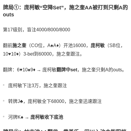
牌局①：庞柯敏“空降Set”，施之奎AA被打到只剩A的
outs
第17级别，盲注4000/8000/8000
翻前
施之奎
（CO位，A♠️A♦️）开池16000，
庞柯敏
（SB位，
10♥️10♦️）3-bet到60000，施之奎跟注。
翻牌：6♥️10♠️9♦️ → 庞柯敏
翻牌中set
，施之奎只剩A的outs。
庞柯敏下注3万，施之奎跟注
转牌J♣️，庞柯敏全下68000，施之奎迅速跟注
河牌K♠️ →
庞柯敏收下底池