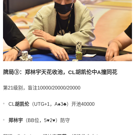
牌局③：郑林宇天花收池，CL胡凯伦中A撞同花
第21级别，盲注10000/20000/20000
CL
胡凯伦
（UTG+1，A♠️3♣️）开池40000
郑林宇
（BB位，5♥️2♥️）防守