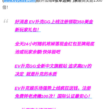
(
www.evpk89.com
)
额外加赠
8张幸运赛门票
最高奖励1500
倍！
好消息 EV扑克GG上线注册领取350美金
新玩家礼包！
全天24小时随机将掉落现金红包至牌局底
池或玩家余额!快体验吧
EV扑克GG
全新中文旗舰站
追求高EV
的
决定
就是扑克的本质
EV扑克娱乐场强势上线疯狂送钱，注册
免费转老虎機100次！国际认证最安心！