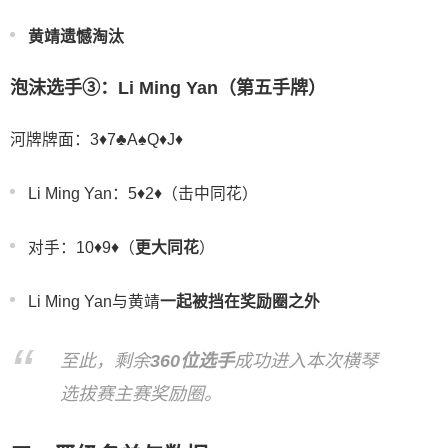
黄靖遗憾淘汰
泡沫选手③：Li Ming Yan（第五手牌）
河牌牌面：3♦️7♣️A♠️Q♦️J♦️
Li Ming Yan：5♦️2♦️（击中同花）
对手：10♦️9♦️（
更大同花
）
Li Ming Yan与黄靖
一起被挡在奖励圈之外
至此，剩余
360位选手
成功进入本次横琴
选拔赛主赛奖励圈。