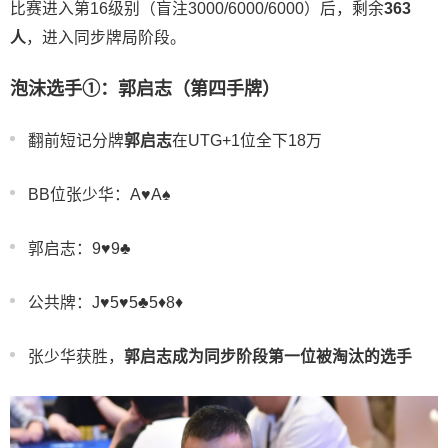
比赛进入第16级别（盲注3000/6000/6000）后，剩余
363
人
，进入同步牌局阶段。
泡沫选手①：郭启志（第四手牌）
翻前短记分牌
郭启志
在UTG+1位全下18万
BB位张少华：A♥️A♠️
郭启志：9♥️9♣️
公共牌：J♥️5♥️5♣️5♦️8♦️
张少华获胜，
郭启志成为同步阶段第一位被淘汰的选手