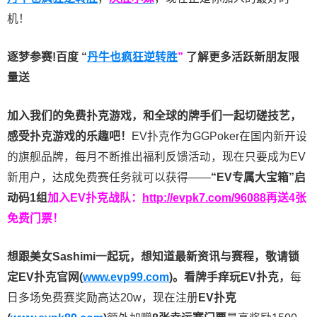
机！
逐梦参赛!百度 “
丹牛也疯狂逆转胜
”
了解更多
活跃新朋友限
量送
加入我们的免费扑克游戏，和全球的牌手们一起切磋技艺，
感受扑克游戏的乐趣吧！
EV扑克作为GGPoker在国内新开设
的旗舰品牌，每月不断推出福利反馈活动，现在只要成为EV
新用户，达成免费赛任务就可以获得——
“EV专属大宝箱”启
动码1组
加入EV扑克战队：
http://evpk7.com/96088
再送4张
免费门票！
想跟美女Sashimi一起玩，
想知道最新资讯与赛程，
敬请锁
定EV扑克官网(
www.evp99.com
)。
看牌手痒玩EV扑克，
每
日多场免费赛奖励高达20w，现在注册
EV扑克