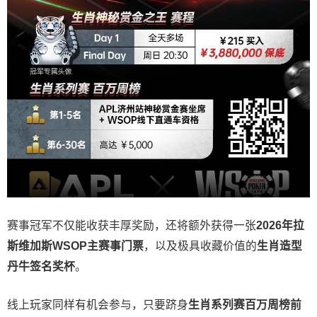
赛事冠军不仅能收获丰厚奖励，还将额外获得一张
2026
年拉
斯维加斯
WSOP
主赛事门票
，以及极具收藏价值的
生肖造型
丹牛签名奖杯
。
线上玩家同样有机会参与，只要跻身
生肖系列赛百万周榜前