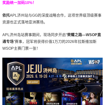
奖励统一加码
10%
！
依托
APL济州站与GG的深度战略合作，这项世界级顶级赛事
资源也正式落地亚洲赛场。
APL济州岛站赛事期间，现场同步开启“
荣耀之路
—WSOP
直
通专场
”赛事，冠军将获得价值1万刀的2026年拉斯维加斯
WSOP主赛门票一张！