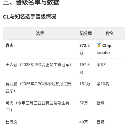
三、晋级名单与数据
CL与知名选手晋级情况
选手
记分牌
排名
袁杰
372.5
Chip
万
Leader
王人毅（2025年IPG合肥站主赛冠军）
197.5
第6名
万
蒋亚鹏（2025年CPG横琴站五月主赛
151万
第10名
亚军）
可天（今年三月三亚亚特兰蒂斯主赛
52万
晋级
FT）
杜侃文
48万
晋级