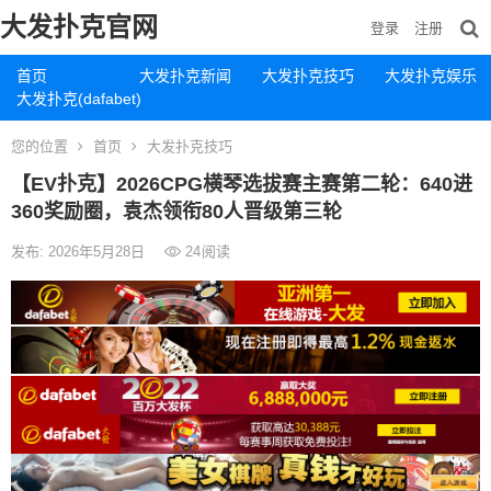
大发扑克官网
登录
注册
首页
大发扑克新闻
大发扑克技巧
大发扑克娱乐
大发扑克(dafabet)
您的位置
首页
大发扑克技巧
【EV扑克】2026CPG横琴选拔赛主赛第二轮：640进
360奖励圈，袁杰领衔80人晋级第三轮
发布: 2026年5月28日
24
阅读