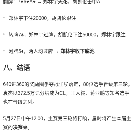
翻牌：7♥️6♥️A♥️ → 郑林宇
天花
，胡凯伦击中A
郑林宇下注20000，胡凯伦跟注
转牌7♠️，郑林宇过牌，胡凯伦下注50000，郑林宇跟注
河牌5♦️，两人均过牌 →
郑林宇收下底池
八、结语
640进360的奖励圈争夺战尘埃落定，80位选手晋级第三轮。
袁杰以372.5万记分牌成为CL，王人毅、蒋亚鹏等知名选手
也在晋级之列。
5月27日中午12:00，主赛第三轮将打响，届时将产生本届主
赛的
决赛桌
。