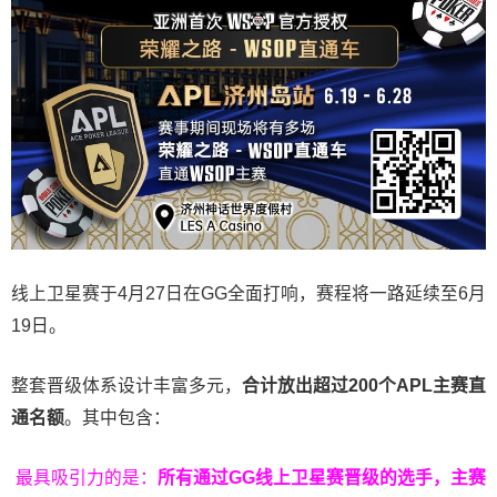
线上卫星赛于4月27日在GG全面打响，赛程将一路延续至6月
19日。
整套晋级体系设计丰富多元，
合计放出
超过200个
APL主赛直
通名额
。其中包含：
最具吸引力的是：
所有通过
GG
线上卫星赛晋级的选手，主赛