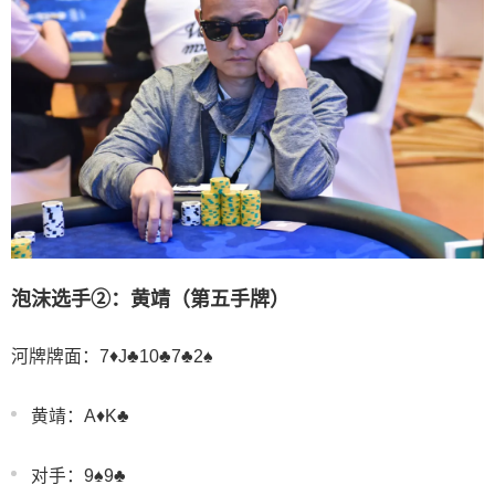
泡沫选手②：黄靖（第五手牌）
河牌牌面：7♦️J♣️10♣️7♣️2♠️
黄靖：A♦️K♣️
对手：9♠️9♣️