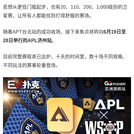
若想从更低门槛起步，也有20、110、200、1,000级别的卫
星赛，让所有人都能找到打得舒服的赛场。
随着APT台北站的成功收场，接下来焦点将转向
6
月
19
日至
28
日举行的
APL
济州站
。
目前完整赛程表已出炉，十天的时间里，数十场不同规格、
不同玩法的赛事轮番登场。