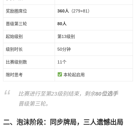
奖励圈席位
360人
（279+81）
晋级第三轮
80人
起始级别
第13级别
级别时长
50分钟
比赛级别数
11个
限时思考
本轮起启用
比赛进行至第23级别结束，剩余
80位选手
晋级第三轮。
二、泡沫阶段：同步牌局，三人遗憾出局