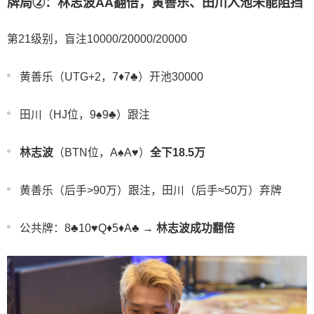
牌局②：林志波AA翻倍，黄善乐、田川入池未能阻挡
第21级别，盲注10000/20000/20000
黄善乐（UTG+2，7♦️7♣️）开池30000
田川（HJ位，9♠️9♣️）跟注
林志波
（BTN位，A♠️A♥️）
全下18.5万
黄善乐（后手>90万）跟注，田川（后手≈50万）弃牌
公共牌：8♣️10♥️Q♦️5♦️A♣️ →
林志波成功翻倍