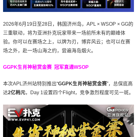
2026年6月19日至28日，韩国济州岛，APL × WSOP × GG的
三重联动，将为亚洲扑克玩家带来一场前所未有的巅峰体
验。
你可以在赛场之上，以牌为刃，博弈风云；也可以在赛
场之外，赴一场山海之约，尝遍海岛烟火。
GGPK生肖神秘赏金赛
冠军直通WSOP
本次APL济州站特别推出“
GGPK
生肖神秘赏金赛
”，总保底高
达
2
亿韩元
，Day 1设置四个Flight，竞争激烈程度可见一斑。