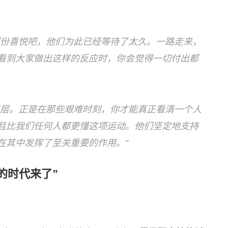
那份喜悦吧，他们为此已经等待了太久。一路走来，
看到大家做出这样的反应时，你会觉得一切付出都
高层。正是在那些艰难时刻，你才能真正看清一个人
且比我们任何人都更懂这项运动。他们坚定地支持
在其中发挥了至关重要的作用。”
的时代来了”