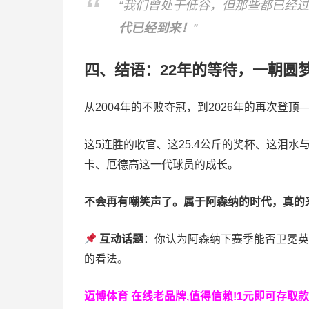
“我们曾处于低谷，但那些都已经
代已经到来！
”
四、结语：22年的等待，一朝圆
从2004年的不败夺冠，到2026年的再次登
这5连胜的收官、这25.4公斤的奖杯、这泪
卡、厄德高这一代球员的成长。
不会再有嘲笑声了。属于阿森纳的时代，真的
互动话题
：你认为阿森纳下赛季能否卫冕英
的看法。
迈博体育 在线老品牌,值得信赖!1元即可存取款