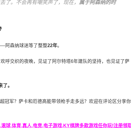
过去了。不会再有嘲笑声了，现在，
属于阿森纳的时
梦
顶——阿森纳球迷等了整整
22年
。
水与欢呼交织的夜晚，见证了阿尔特塔6年建队的坚持，也见证了萨
来了。
超冠军？萨卡和厄德高能带领枪手走多远？欢迎在评论区分享你
,滚球,体育,真人,电竞,电子游戏,KY棋牌多款游戏任你玩!注册领