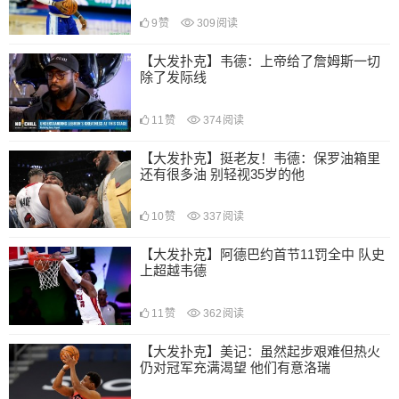
9
赞
309
阅读
【大发扑克】韦德：上帝给了詹姆斯一切
除了发际线
11
赞
374
阅读
【大发扑克】挺老友！韦德：保罗油箱里
还有很多油 别轻视35岁的他
10
赞
337
阅读
【大发扑克】阿德巴约首节11罚全中 队史
上超越韦德
11
赞
362
阅读
【大发扑克】美记：虽然起步艰难但热火
仍对冠军充满渴望 他们有意洛瑞