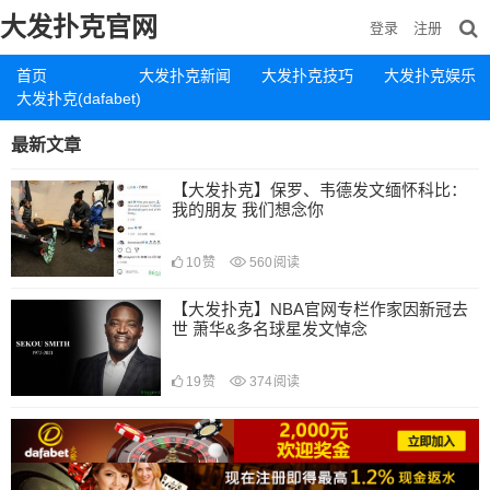
大发扑克官网
登录
注册
首页
大发扑克新闻
大发扑克技巧
大发扑克娱乐
大发扑克(dafabet)
最新文章
【大发扑克】保罗、韦德发文缅怀科比：
我的朋友 我们想念你
10
赞
560
阅读
【大发扑克】NBA官网专栏作家因新冠去
世 萧华&多名球星发文悼念
19
赞
374
阅读