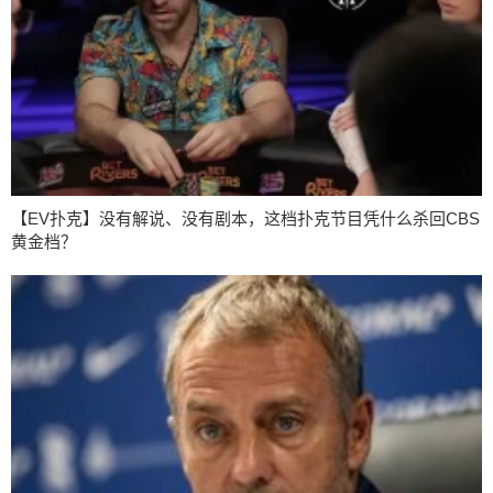
【EV扑克】没有解说、没有剧本，这档扑克节目凭什么杀回CBS
黄金档？