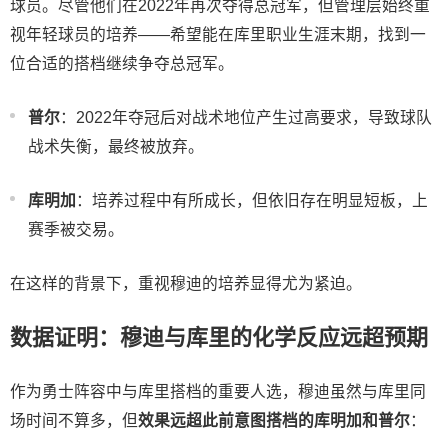
球员。尽管他们在2022年再次夺得总冠军，但管理层始终重
视年轻球员的培养——希望能在库里职业生涯末期，找到一
位合适的搭档继续争夺总冠军。
普尔
：2022年夺冠后对战术地位产生过高要求，导致球队
战术失衡，最终被放弃。
库明加
：培养过程中有所成长，但依旧存在明显短板，上
赛季被交易。
在这样的背景下，重视穆迪的培养显得尤为紧迫。
数据证明：穆迪与库里的化学反应远超预期
作为勇士阵容中与库里搭档的重要人选，穆迪虽然与库里同
场时间不算多，但
效果远超此前意图搭档的库明加和普尔
：