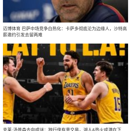
迈博体育 巴萨中场竞争白热化：卡萨多彻底沦为边缘人，沙特高
薪邀约引发去留两难
克莱·汤普森去向成谜：独行侠有意交易，湖人&热火成潜在下