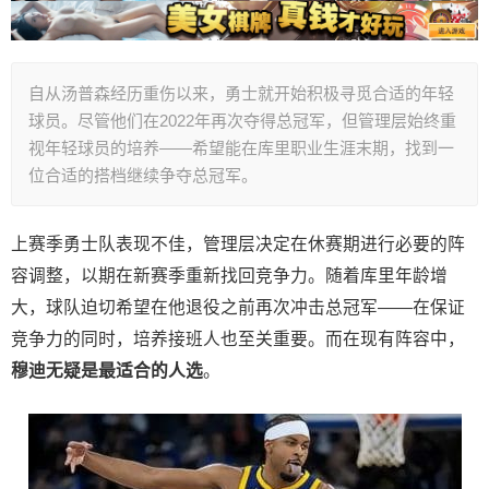
自从汤普森经历重伤以来，勇士就开始积极寻觅合适的年轻
球员。尽管他们在2022年再次夺得总冠军，但管理层始终重
视年轻球员的培养——希望能在库里职业生涯末期，找到一
位合适的搭档继续争夺总冠军。
上赛季勇士队表现不佳，管理层决定在休赛期进行必要的阵
容调整，以期在新赛季重新找回竞争力。随着库里年龄增
大，球队迫切希望在他退役之前再次冲击总冠军——在保证
竞争力的同时，培养接班人也至关重要。而在现有阵容中，
穆迪无疑是最适合的人选
。