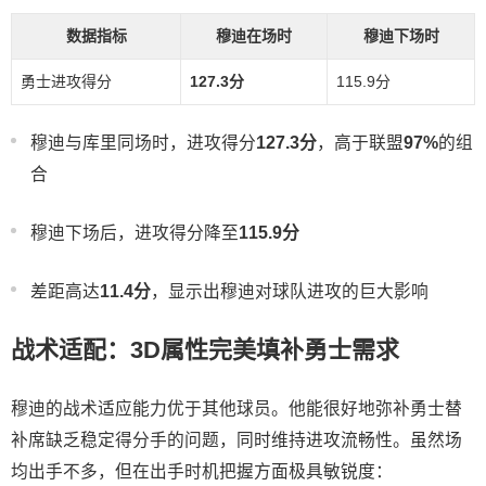
数据指标
穆迪在场时
穆迪下场时
勇士进攻得分
127.3分
115.9分
穆迪与库里同场时，进攻得分
127.3分
，高于联盟
97%
的组
合
穆迪下场后，进攻得分降至
115.9分
差距高达
11.4分
，显示出穆迪对球队进攻的巨大影响
战术适配：3D属性完美填补勇士需求
穆迪的战术适应能力优于其他球员。他能很好地弥补勇士替
补席缺乏稳定得分手的问题，同时维持进攻流畅性。虽然场
均出手不多，但在出手时机把握方面极具敏锐度：