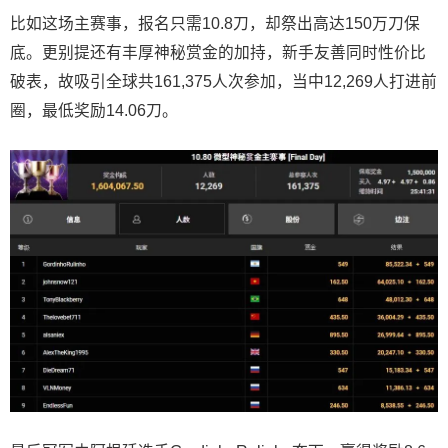
比如这场主赛事，报名只需10.8刀，却祭出高达150万刀保
底。更别提还有丰厚神秘赏金的加持，新手友善同时性价比
破表，故吸引全球共161,375人次参加，当中12,269人打进前
圈，最低奖励14.06刀。