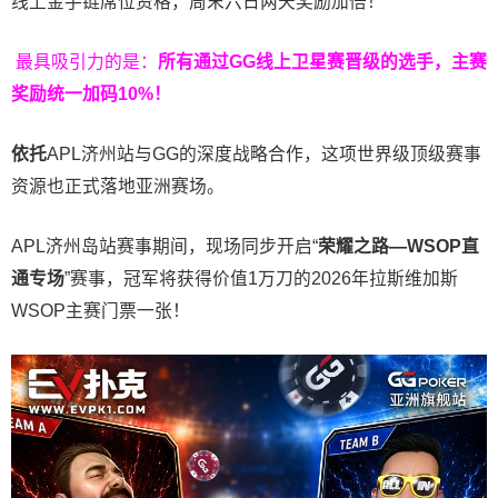
线上金手链席位资格，
周末六日两天奖励加倍！
最具吸引力的是：
所有通过
GG
线上卫星赛晋级的选手，主赛
奖励统一加码
10%
！
依托
APL济州站与GG的深度战略合作，这项世界级顶级赛事
资源也正式落地亚洲赛场。
APL济州岛站赛事期间，现场同步开启“
荣耀之路
—WSOP
直
通专场
”赛事，冠军将获得价值1万刀的2026年拉斯维加斯
WSOP主赛门票一张！