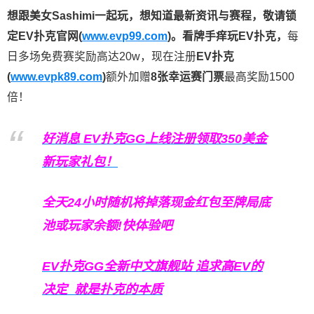
想跟美女Sashimi一起玩，
想知道最新资讯与赛程，
敬请锁
定EV扑克官网(
www.evp99.com
)。
看牌手痒玩EV扑克，
每
日多场免费赛奖励高达20w，现在注册
EV扑克
(
www.evpk89.com
)
额外加赠
8张幸运赛门票
最高奖励1500
倍！
好消息 EV扑克GG上线注册领取350美金
新玩家礼包！
全天24小时随机将掉落现金红包至牌局底
池或玩家余额!快体验吧
EV扑克GG
全新中文旗舰站
追求高EV
的
决定
就是扑克的本质