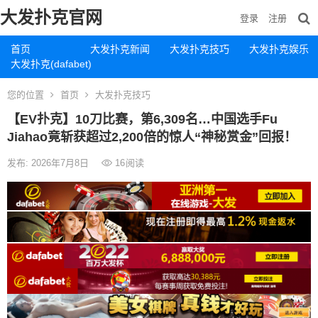
大发扑克官网
登录
注册
首页
大发扑克新闻
大发扑克技巧
大发扑克娱乐
大发扑克(dafabet)
您的位置
首页
大发扑克技巧
【EV扑克】10刀比赛，第6,309名…中国选手Fu
Jiahao竟斩获超过2,200倍的惊人“神秘赏金”回报！
发布: 2026年7月8日
16
阅读