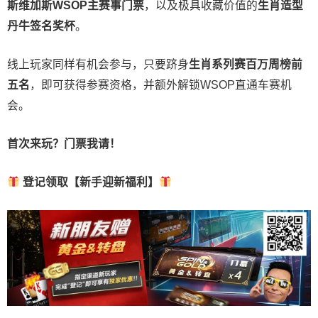
斯维加斯
WSOP
主赛事门票
，以及极具收藏价值的
生肖造型
丹牛签名奖杯
。
线上玩家同样有机会参与，只要跻身
生肖系列赛百万周榜前
五名
，即可获得参赛资格，并额外解锁WSOP直通车赛机
会。
首次来玩？门票我请！
登记领取【新手迎新福利】