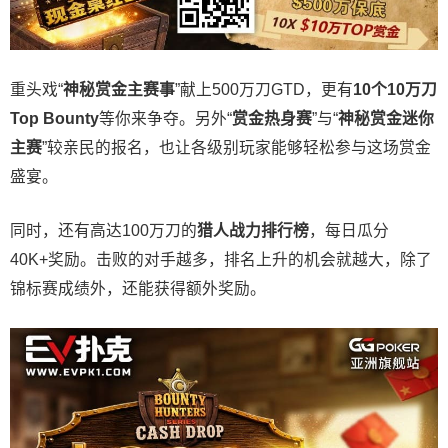
重头戏“
神秘赏金主赛事
”献上500万刀GTD，更有
10
个
10
万刀
Top Bounty
等你来争夺。另外“
赏金热身赛
”与“
神秘赏金迷你
主赛
”较亲民的报名，也让各级别玩家能够轻松参与这场赏金
盛宴。
同时，还有高达100万刀的
猎人战力排行榜
，每日瓜分
40K+奖励。击败的对手越多，排名上升的机会就越大，除了
锦标赛成绩外，还能获得额外奖励。