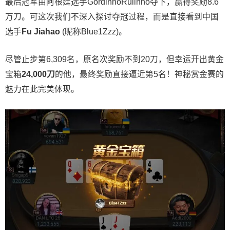
最后冠军由阿根廷选手GordinhoRulinho夺下，赢得奖励8.6
万刀。可这次我们不深入探讨夺冠过程，而是直接看到中国
选手
Fu Jiahao
(昵称Blue1Zzz)。
尽管止步第6,309名，原名次奖励不到20刀，但幸运开出黄金
宝箱
24,000
刀
的他，最终奖励直接逼近第5名！神秘赏金赛的
魅力在此完美体现。