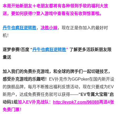
本周开始新朋友＋老朋友都将有各种领到手软的福利大放
送，要如何获得!?登入游戏中查看有没有收到惊喜啦。
丹牛也疯狂逆转胜
，
决胜小妹
，现在正是你加入的最好时
机！
逐梦参赛!百度 “
丹牛也疯狂逆转胜
”
了解更多
活跃新朋友限
量送
加入我们的免费扑克游戏，和全球的牌手们一起切磋技艺，
感受扑克游戏的乐趣吧！
EV扑克作为GGPoker在国内新开设
的旗舰品牌，每月不断推出福利反馈活动，现在只要成为EV
新用户，达成免费赛任务就可以获得——
“EV专属大宝箱”启
动码1组
加入EV扑克战队：
http://evpk7.com/96088
再送4张
免费门票！