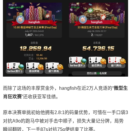
而除了这场的丰厚赏金外，hangfish在近2万人竞逐的“
微型生
肖狂欢赛
”还收获亚军佳绩。
原本决赛单挑初始他拥有2.8:1的码量优势，可惜在一手口袋3
对抗A9o的跑马中被对手击中顺子，损失大量记分牌，局势
瞬间翻转，下一手87s对抗75o便结束了比赛。