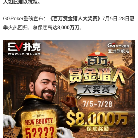
人如此难以抗拒。
GGPoker重磅宣布：
《百万赏金猎人大奖赛》
7月5日-28日夏
季火热回归，总保底高达
8,000
万刀
。