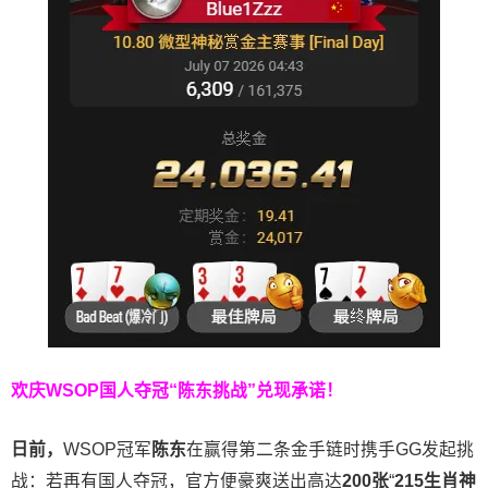
欢庆WSOP国人夺冠
“陈东挑战”兑现承诺！
日前，
WSOP冠军
陈东
在赢得第二条金手链时携手GG发起挑
战：若再有国人夺冠，官方便豪爽送出高达
200
张
“
215
生肖神