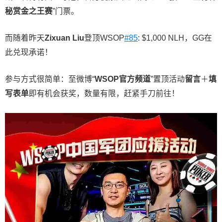
秘赏金之王赛
”门票。
而随着昨天
Zixuan Liu
登顶WSOP
#85
: $1,000 NLH，GG在
此兑现承诺！
参与方式很简单：至微博“
WSOP
官方频道
”置顶活动
留言
＋
填
写表单
即有机会获奖，数量有限，赶紧手刀前往！