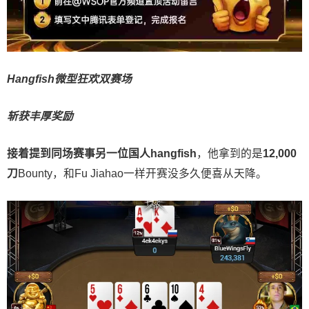
Hangfish微型狂欢双赛场
斩获丰厚奖励
接着提到同场赛事另一位国人
hangfish
，他拿到的是
12,000
刀
Bounty，和Fu Jiahao一样开赛没多久便喜从天降。