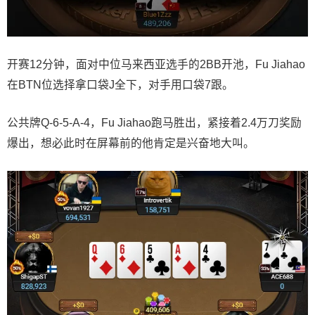
开赛12分钟，面对中位马来西亚选手的2BB开池，Fu Jiahao
在BTN位选择拿口袋J全下，对手用口袋7跟。
公共牌Q-6-5-A-4，Fu Jiahao跑马胜出，紧接着2.4万刀奖励
爆出，想必此时在屏幕前的他肯定是兴奋地大叫。