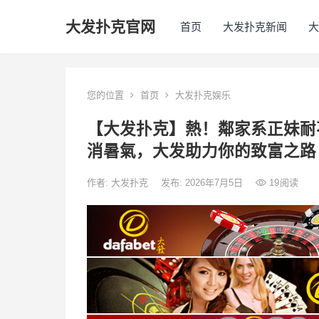
大发扑克官网
首页
大发扑克新闻
大
您的位置
首页
大发扑克娱乐
【大发扑克】熱！鄰家系正妹耐
消暑氣，大发助力你的致富之路
作者:
大发扑克
发布: 2026年7月5日
19
阅读