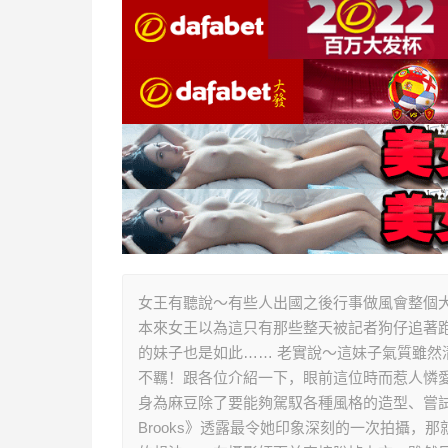
女王有聽說～有些人出國之後行事做風會整個
本來女王以為這只有那些整天被記者狗仔追著
的妹子也是如此…… 老實說～這妹子氣質雖
不羈！跟各位介紹一下，眼前這位時而惹人憐愛、
身為麻豆除了要能夠駕馭各種風格的造型、嘗試
Brooks》透露最令她印象深刻的一次拍攝