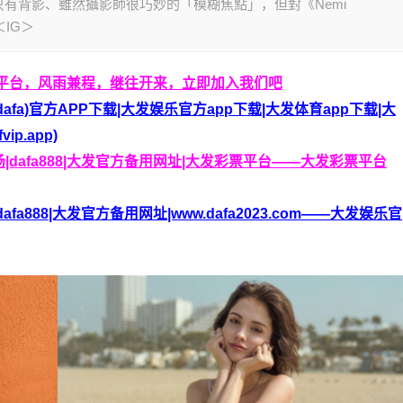
有背影、雖然攝影師很巧妙的「模糊焦點」，但對《Nemi
＜IG＞
平台，风雨兼程，继往开来，立即加入我们吧
(dafa)官方APP下载|大发娱乐官方app下载|大发体育app下载|大
ip.app)
|dafa888|大发官方备用网址|大发彩票平台——大发彩票平台
a888|大发官方备用网址|www.dafa2023.com——大发娱乐官