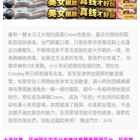
擁有一雙水汪汪大眼的甜美Coser佐歌奈，最近也開始防範
新型冠狀病毒，出門都戴口罩，只是佐歌奈穿著低胸上衣露
出白嫩雙乳，不曉得這是不是也是她防疫大作戰的一環，用
美胸嚇跑病毒，如果這方法真的有用，那我們也有福了。 佐
歌奈擁有32E美胸，小小年紀就開始發展的她，現在在
Cosplay界已經相當有名氣，甚至受邀參加國際的動漫展
覽；佐歌奈從小學開始就非常沈迷動漫，國小時就問媽媽哪
裡有賣跟動漫角色一模一樣的服裝，國中一年級時開始嘗試
創作，現在成為專職Coser。 成為「性感」代名詞的佐歌奈
卻有著小男孩靈魂，房間擺滿了鋼彈，也喜歡玩電玩，不過
這都不減佐歌奈的魅力，反而更增添她可愛的感覺，喜歡佐
歌奈的朋友們，快點追蹤起來吧！ 傳送門文／JUN