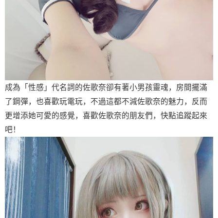
成為「性感」代名詞的佐歌奈卻有著小男孩靈魂，房間擺滿
了鋼彈，也喜歡玩電玩，不過這都不減佐歌奈的魅力，反而
更增添她可愛的感覺，喜歡佐歌奈的朋友們，快點追蹤起來
吧！