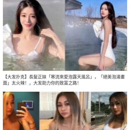
【大发扑克】長髮正妹「寒流來愛泡露天風呂」，「絕美泡湯畫
面」太火辣！，大发助力你的致富之路！