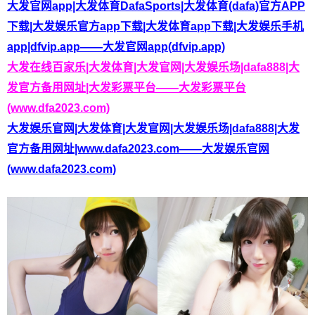
大发官网app|大发体育DafaSports|大发体育(dafa)官方APP
下载|大发娱乐官方app下载|大发体育app下载|大发娱乐手机
app|dfvip.app——大发官网app(dfvip.app)
大发在线百家乐|大发体育|大发官网|大发娱乐场|dafa888|大
发官方备用网址|大发彩票平台——大发彩票平台
(www.dfa2023.com)
大发娱乐官网|大发体育|大发官网|大发娱乐场|dafa888|大发
官方备用网址|www.dafa2023.com——大发娱乐官网
(www.dafa2023.com)