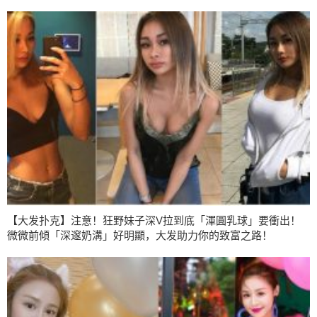
【大发扑克】注意！狂野妹子深V拉到底「渾圓乳球」要衝出！
微微前傾「深邃奶溝」好明顯，大发助力你的致富之路！