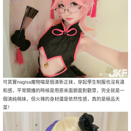
可其實nagisa魔物喵是個清新正妹，穿起學生制服也沒有違
和感，平常開播的時候是用原來面貌面對觀眾，完全就是一
個清純萌妹，但火辣的身材還是依然性感，真的是極品天
菜！