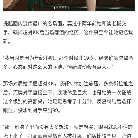
提起圈内流传最广的名场面，莫过于两年前她和谈老板交
手、输掉超对KK后当场落泪的经历，这件事至今让她记忆犹
新。
“我当时是因为年纪小吧，那个时候才19岁，经验确实欠缺蛮
多，心态面对这么大的底池，情绪波动会有点大。”
那场对局她手握超对KK，谈轩持续加注施压，多条街拉扯之
后，河牌对手直接全下。底池体量巨大，也是她第一次征战
这个级别的高额桌，她足足思考了十分钟，反复纠结后选择
跟注，没想到对手亮出99。
“那一刻脑子里面没有太多想法，就是想哭，眼泪就忍不住的
流下来了，打高额桌突然有人被打哭，确实比较罕见，旁边