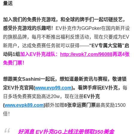
量送
加入我们的免费扑克游戏，和全球的牌手们一起切磋技艺，
感受扑克游戏的乐趣吧！
EV扑克作为GGPoker在国内新开设
的旗舰品牌，每月不断推出福利反馈活动，现在只要成为EV
新用户，达成免费赛任务就可以获得——
“EV专属大宝箱”启
动码1组
加入EV扑克战队：
http://evpk7.com/96088
再送4张
免费门票！
想跟美女Sashimi一起玩，
想知道最新资讯与赛程，
敬请锁
定EV扑克官网(
www.evp99.com
)。
看牌手痒玩EV扑克，
每
日多场免费赛奖励高达20w，现在注册
EV扑克
(
www.evpk89.com
)
额外加赠
8张幸运赛门票
最高奖励1500
倍！
好消息 EV扑克GG上线注册领取350美金