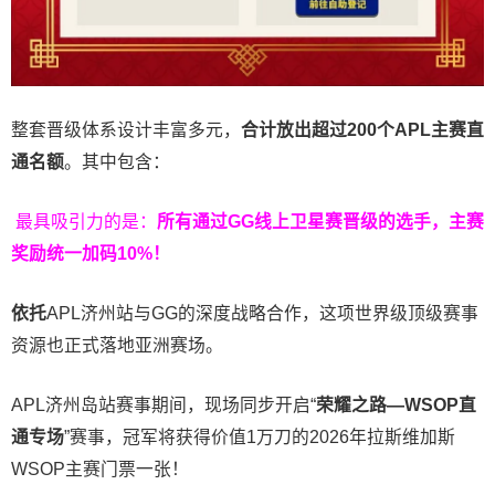
整套晋级体系设计丰富多元，
合计放出
超过200个
APL主赛直
通名额
。其中包含：
最具吸引力的是：
所有通过
GG
线上卫星赛晋级的选手，主赛
奖励统一加码
10%
！
依托
APL济州站与GG的深度战略合作，这项世界级顶级赛事
资源也正式落地亚洲赛场。
APL济州岛站赛事期间，现场同步开启“
荣耀之路
—WSOP
直
通专场
”赛事，冠军将获得价值1万刀的2026年拉斯维加斯
WSOP主赛门票一张！