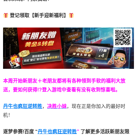
登记领取【新手迎新福利】
本周开始新朋友＋老朋友都将有各种领到手软的福利大放
送，要如何获得!?登入游戏中查看有没有收到惊喜啦。
丹牛也疯狂逆转胜
，
决胜小妹
，现在正是你加入的最好时
机！
逐梦参赛!百度 “
丹牛也疯狂逆转胜
”
了解更多
活跃新朋友限