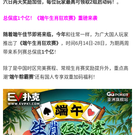
六日两天奖励加倍，每位玩家最高可领取2组启动码！
。
总保底1个亿！
《端午生肖狂欢赛》重磅来袭
随着端午佳节即将来临，今年
和往常一样，为广大国人玩家
推出了
《端午生肖狂欢赛》
，时间6月14日-28日，为期两周
带来系列赛总保底
1
个亿
！
除了是中国时区完美赛程、常规生肖赛奖励提升外，重点高
潮“
端午粽霸赛
”还有国人专享双重加码福利！