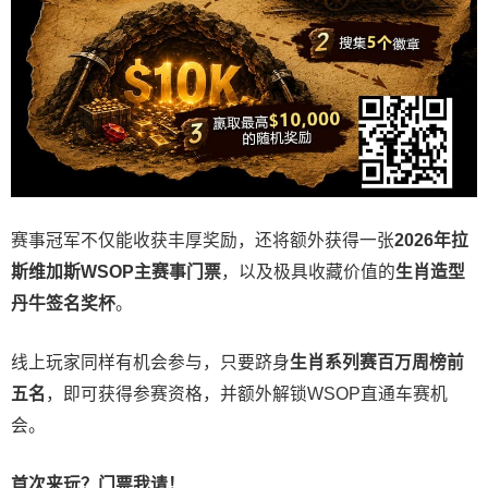
赛事冠军不仅能收获丰厚奖励，还将额外获得一张
2026
年拉
斯维加斯
WSOP
主赛事门票
，以及极具收藏价值的
生肖造型
丹牛签名奖杯
。
线上玩家同样有机会参与，只要跻身
生肖系列赛百万周榜前
五名
，即可获得参赛资格，并额外解锁WSOP直通车赛机
会。
首次来玩？门票我请！