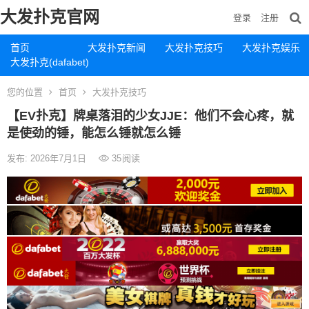
大发扑克官网
登录
注册
首页
大发扑克新闻
大发扑克技巧
大发扑克娱乐
大发扑克(dafabet)
您的位置
首页
大发扑克技巧
【EV扑克】牌桌落泪的少女JJE：他们不会心疼，就
是使劲的锤，能怎么锤就怎么锤
发布: 2026年7月1日
35
阅读