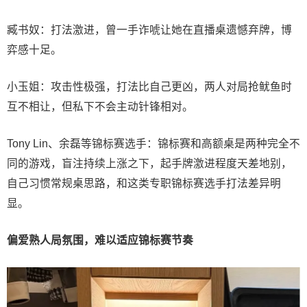
臧书奴：打法激进，曾一手诈唬让她在直播桌遗憾弃牌，博
弈感十足。
小玉姐：攻击性极强，打法比自己更凶，两人对局抢鱿鱼时
互不相让，但私下不会主动针锋相对。
Tony Lin、余磊等锦标赛选手：锦标赛和高额桌是两种完全不
同的游戏，盲注持续上涨之下，起手牌激进程度天差地别，
自己习惯常规桌思路，和这类专职锦标赛选手打法差异明
显。
偏爱熟人局氛围，难以适应锦标赛节奏