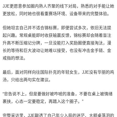
JJE更愿意参加圈内熟人齐聚的线下对局，熟悉的对手能让她
更放松，同时她也很看重赛场环境、设备带来的完整体验。
但她坦言自己并不适合锦标赛，即便尝试多次，依旧无法提
起兴趣。常规桌能即时收获输赢反馈，锦标赛却会随着盲注
升高不断压缩记分牌，一旦没能打入奖励圈便直接淘汰，漫
长的等待和巨大波动让她难以接受，也没有冲击金手链、金
戒指的想法。
最后，面对同样向往国际扑克的年轻女生，JJE没有华丽的鸡
汤，只给出两句实在建议。
“忠告说不上，但是要做好被咋唬的准备，不要在桌上被情绪
裹挟，心态一定要稳定，再踏入这个圈子。”
完整采访里，JJE聊透了自己年少入局的迷茫、大额桌落泪的