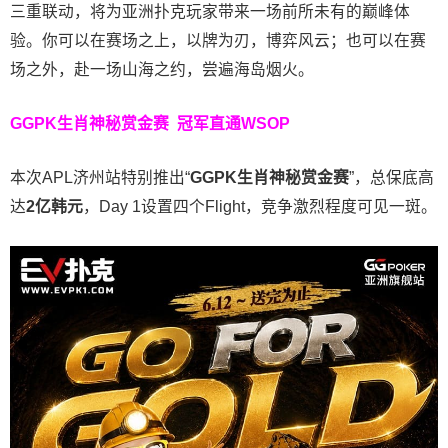
三重联动，将为亚洲扑克玩家带来一场前所未有的巅峰体
验。
你可以在赛场之上，以牌为刃，博弈风云；也可以在赛
场之外，赴一场山海之约，尝遍海岛烟火。
GGPK生肖神秘赏金赛
冠军直通WSOP
本次APL济州站特别推出“
GGPK
生肖神秘赏金赛
”，总保底高
达
2
亿韩元
，Day 1设置四个Flight，竞争激烈程度可见一斑。