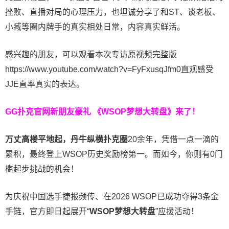
挫败、直播对局的心理压力，也坦诚分享了和ST、谈老板、
小臧等圈内牌手的真实相处日常，内容真实鲜活。
感兴趣的朋友，可以观看本次专访原视频完整版
https://www.youtube.com/watch?v=FyFxusqJfm0直观感受
JJE直率真实的表达。
GG扑克官网新朋友豪礼
《WSOP梦想大转盘》来了！
万丈高楼平地起，丹牛纵横扑克圈
20余年，凭借一点一滴的
累积，最终登上WSOP历史奖励榜第一。而如今，你则有0门
槛起步挑战的机会！
为庆祝中国选手捷报频传、在2026 WSOP已成功夺得3条金
手链，官方即日起展开“
WSOP
梦想大转盘
”应援活动！