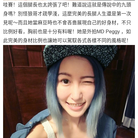
哇賽！這個腿長也太誇張了吧！難道說這就是傳說中的九頭
身嗎？別怪狼哥才疏學淺，這麼完美的長腿人生還是第一次
見呢～而且她當麻豆時也不會吝嗇展現自己的好身材，不只
比例好看，胸前也是十分有料喔！她是外拍MD Peggy ，如
此完美的身材比例也讓她可以駕馭各式各樣不同的風格呢！