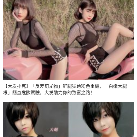
【大发扑克】「反差萌尤物」鮮腿猛跨粉色重機，「白嫩大腿
根」簡直危險駕駛，大发助力你的致富之路！