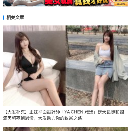
相关文章
【大发扑克】正妹平面設計師「YA CHEN 雅臻」逆天長腿和飽
滿美胸辣到過份，大发助力你的致富之路！