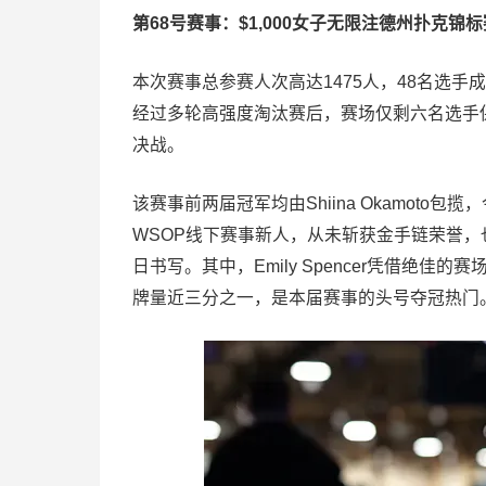
第68号赛事：$1,000女子无限注德州扑克锦标
本次赛事总参赛人次高达1475人，48名选
经过多轮高强度淘汰赛后，赛场仅剩六名选手
决战。
该赛事前两届冠军均由Shiina Okamot
WSOP线下赛事新人，从未斩获金手链荣誉，
日书写。其中，Emily Spencer凭借绝
牌量近三分之一，是本届赛事的头号夺冠热门