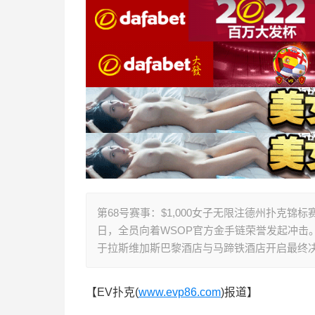
第68号赛事：$1,000女子无限注德州扑克锦
日，全员向着WSOP官方金手链荣誉发起冲击
于拉斯维加斯巴黎酒店与马蹄铁酒店开启最终
【EV扑克(
www.evp86.com
)报道】