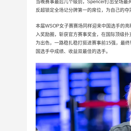
当晚赛事最后几个级别，Spencer打出全场最
反超锁定全场记分牌第一的席位，为自己的夺
本届WSOP女子赛赛场同样迎来中国选手的
入奖励圈，斩获官方赛事奖金，在国际顶级扑
为出色，一路稳扎稳打挺进赛事前15强，最终斩
国选手中成绩、收益双最佳的选手。