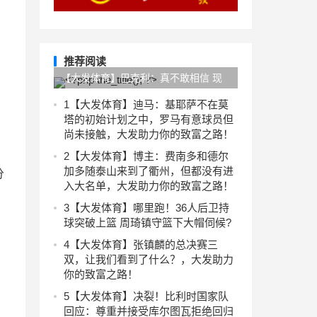
。
推荐阅读
【大发体育】巴克利：真不敢相信 现
在湖人的排名竟掉到雷霆下面了
1
【大发体育】迪马：基耶萨不在莫
塔的初始计划之中，罗马有意球员但
尚未接触，大发助力你的致富之路！
2
【大发体育】博主：费南多和德尔
加多随泰山来到了衢州，但都没有进
分
入大名单，大发助力你的致富之路！
3
【大发体育】哪里跑！36人后卫持
球突破上篮 周琦镇守篮下大帽伺候?️
4
【大发体育】张镇麟的总决赛三
双，让我们看到了什么？，大发助力
你的致富之路！
5
【大发体育】决裂！比利时国家队
回应：尊重并接受库尔图瓦拒绝回归