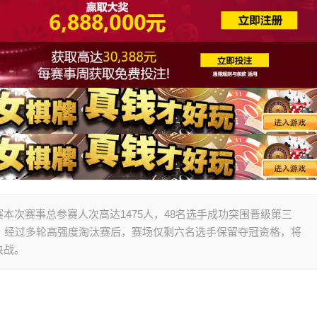
标赛本次赛事总参赛人次高达1475人，48名选手成功突围晋级第三
。经过多轮高强度淘汰赛后，赛场仅剩六名选手保留夺冠资格，将
决战。