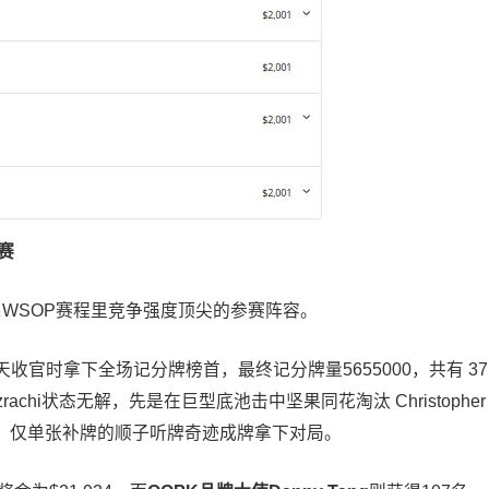
赛
碾压本届WSOP赛程里竞争强度顶尖的参赛阵容。
官时拿下全场记分牌榜首，最终记分牌量5655000，共有 37
rachi状态无解，先是在巨型底池击中坚果同花淘汰 Christopher
-Jones时，仅单张补牌的顺子听牌奇迹成牌拿下对局。