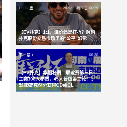
上一篇
2026年6月30日 06:29
【EV扑克】1:1、溢价还是打折？解构
扑克股份交易市场里的“公平”幻觉
下一篇
06:30
【EV扑克】华冠杯周口联谊赛第三日║
主赛308人参赛，45人晋级第二轮！丁
默威/高克然分获得CD组CL