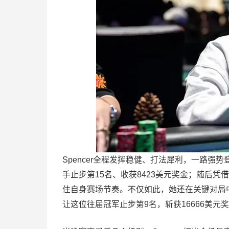
Spencer全程发挥稳健、打法犀利，一路强势登
手止步第15名、收获8423美元奖金；随后
住自身赛场节奏。不仅如此，她还在关键对局中以AK
让这位往届冠军止步第9名，斩获16666美元