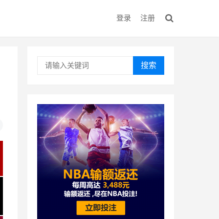
登录
注册
搜索