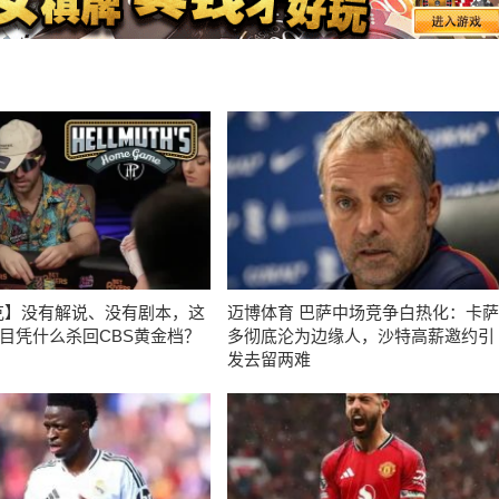
克】没有解说、没有剧本，这
迈博体育 巴萨中场竞争白热化：卡
目凭什么杀回CBS黄金档？
多彻底沦为边缘人，沙特高薪邀约引
发去留两难