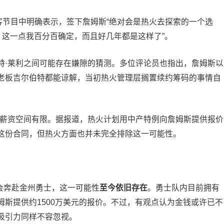
日在个人播客节目中明确表示，签下詹姆斯“绝对会是热火去探索的一个选
，这一点我百分百确定，而且好几年都是这样了”
。
特·莱利之间可能存在嫌隙的猜测。多位评论员也指出，詹姆斯以
老板吉尔伯特都能谅解，当初热火管理层搁置续约筹码的事情自
的薪资空间有限。据报道，热火计划用中产特例向詹姆斯提供报价
这份合同，但热火方面也并未完全排除这一可能性
。
姆斯会奔赴金州勇士，这一可能性
至今依旧存在
。勇士队内目前拥有
斯提供约1500万美元的报价
。不过，有观点认为金钱或许已不
吸引力同样不容忽视
。