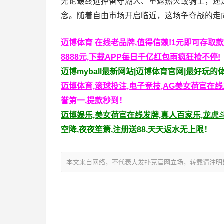
无论最终选择留守湖人、重返热火或骑士，还
念。随着自由市场开启临近，这场争夺战的走
迈博体育 在线老品牌,值得信赖!1元即可存取款
8888元,下载APP每日千亿红包雨疯狂抢不停!
迈博myball最新网站|迈博体育官网|最好玩的体
迈博体育,滚球投注,电子竞技,AG美女荷官在线发
誉第一,提款秒到！
迈博娱乐,美女荷官在线发牌,真人百家乐,龙虎斗
空降,夜夜笙箫,注册送88,天天返水无上限！
本文来自网络，不代表大发扑克官网立场，转载请注明出处：https: