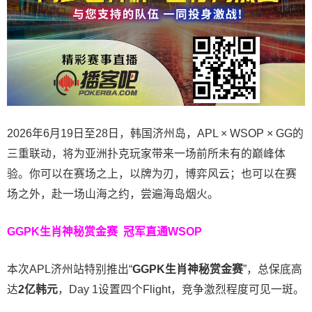
2026年6月19日至28日，韩国济州岛，APL × WSOP × GG的
三重联动，将为亚洲扑克玩家带来一场前所未有的巅峰体
验。
你可以在赛场之上，以牌为刃，博弈风云；也可以在赛
场之外，赴一场山海之约，尝遍海岛烟火。
GGPK生肖神秘赏金赛
冠军直通WSOP
本次APL济州站特别推出“
GGPK
生肖神秘赏金赛
”，总保底高
达
2
亿韩元
，Day 1设置四个Flight，竞争激烈程度可见一斑。