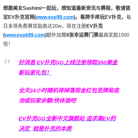
想跟美女Sashimi一起玩，
想知道最新资讯与赛程，
敬请锁
定EV扑克官网(
www.evp99.com
)。
看牌手痒玩EV扑克，
每
日多场免费赛奖励高达20w，现在注册
EV扑克
(
www.evpk89.com
)
额外加赠
8张幸运赛门票
最高奖励1500
倍！
好消息 EV扑克GG上线注册领取350美金
新玩家礼包！
全天24小时随机将掉落现金红包至牌局底
池或玩家余额!快体验吧
EV扑克GG
全新中文旗舰站
追求高EV
的
决定
就是扑克的本质