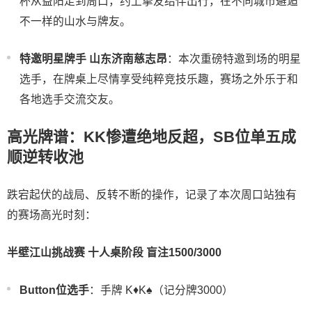
杯从益阳走到周口，约上挚友结伴出行，在不同城市邂逅
不一样的山水与牌友。
特邀明星牌手 山东济南慈志昂
：本次重磅特邀到场的明星
选手，在牌桌上尽情享受纯粹竞技乐趣，赛场之外乐于和
各地选手交流交友。
高光牌谱：KK惨遭绝地反超，SB位单五成
顺逆转收池
跌宕起伏的战局、反转不断的操作，记录了本次周口站独有
的赛场高光时刻：
半壁江山挑战赛 十人桌阶段 盲注1500/3000
Button位选手
：手牌 K♦️K♠️（记分牌3000）