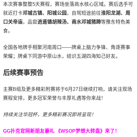
本次赛事整整5天赛程，赛场坐落商水核心区域。赛后选手可
就近打卡
邓城古镇、阳城公园
，自驾短途前往
淮阳龙湖、周
口关帝庙
，品尝
逍遥镇胡辣汤、商水邓城猪蹄
等豫东特色美
食。
全国各地牌手相聚河南周口——牌桌上脑力争锋、角逐赛事
荣耀；牌桌下同游中原山水，结识五湖四海知己好友。
后续赛事预告
主赛B组及更多精彩附赛将于6月27日继续打响，请关注现场
赛程安排，更多冠军荣誉与丰厚礼遇等你来战！
持续关注华冠杯，更多精彩赛况即将呈现！
GG扑克官网新朋友豪礼
《WSOP梦想大转盘》来了！