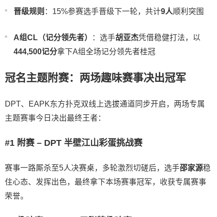
晋级规则
：15%参赛选手晋级下一轮，共计
9人
顺利突围
A组CL（记分领先者）
：选手
胡亚杰
凭借稳健打法，以
444,500记分
拿下A组全场记分领先者桂冠
冠名主题附赛：两场趣味赛事决出冠军
DPT、EAPK东方扑克双线上选拔通道同步开启，两场专属
主题赛事今日决出最终王者：
#1 附赛 – DPT 半壁江山彩蛋挑战赛
赛事一路厮杀至5人决赛桌，多轮激烈切磋后，选手
邵家源
稳
住心态、发挥出色，最终拿下本场赛事冠军，收获专属赛事
荣誉。