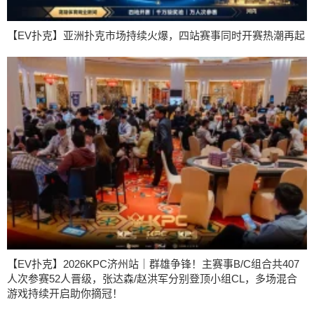
【EV扑克】亚洲扑克市场持续火爆，四站赛事同时开赛热潮再起
【EV扑克】2026KPC济州站｜群雄争锋！主赛事B/C组合共407
人次参赛52人晋级，张达森/赵洪军分别登顶小组CL，多场混合
游戏持续开启助你摘冠！