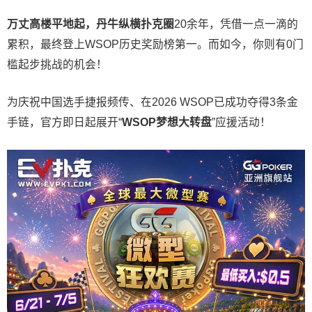
万丈高楼平地起，丹牛纵横扑克圈
20余年，凭借一点一滴的
累积，最终登上WSOP历史奖励榜第一。而如今，你则有0门
槛起步挑战的机会！
为庆祝中国选手捷报频传、在2026 WSOP已成功夺得3条金
手链，官方即日起展开“
WSOP
梦想大转盘
”应援活动！