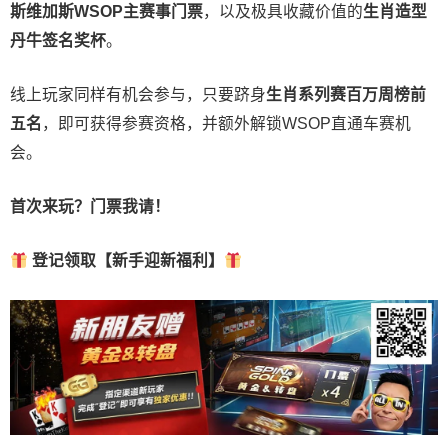
斯维加斯
WSOP
主赛事门票
，以及极具收藏价值的
生肖造型
丹牛签名奖杯
。
线上玩家同样有机会参与，只要跻身
生肖系列赛百万周榜前
五名
，即可获得参赛资格，并额外解锁WSOP直通车赛机
会。
首次来玩？门票我请！
登记领取【新手迎新福利】