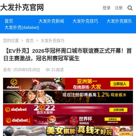
大发扑克官网
登录
注册
首页
大发扑克新闻
大发扑克技巧
大发扑克娱乐
大发扑克(dafabet)
您的位置
首页
大发扑克技巧
【EV扑克】2026华冠杯周口城市联谊赛正式开幕！首
日主赛激战，冠名附赛冠军诞生
发布: 2026年6月28日
21
阅读