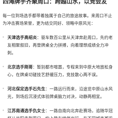
四海牌手齐聚周口：跨越山水，以竞会友
每一位到场选手都带着独属于自己的旅途故事。来周口不止
为冲击赛场荣誉，更为结交同好、领略中原风光：
天津选手高绍炎
：驱车数百公里从天津奔赴周口，先约老
友相聚叙旧，再登牌桌全力拼搏，向着理想成绩全力冲
刺。
北京选手刚哥
：暂别都市喧嚣，专程来到中原大地放松身
心，在牌桌切磋技艺舒缓压力，竞技散心两不误。
河北保定选手石先生
：一路远行而来，沿途览中原山水风
光，到场后沉浸式体验牌桌脑力对决，动静两相宜。
江苏南通选手仇女士
：一路自南向北奔赴赛场，追随华冠