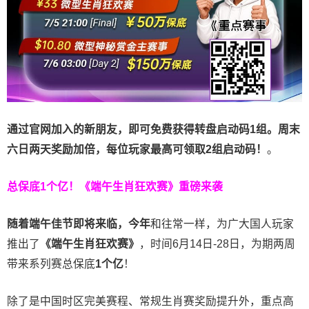
通过官网加入的新朋友，即可免费获得转盘启动码1组。周末
六日两天奖励加倍，每位玩家最高可领取2组启动码！
。
总保底1个亿！
《端午生肖狂欢赛》重磅来袭
随着端午佳节即将来临，今年
和往常一样，为广大国人玩家
推出了
《端午生肖狂欢赛》
，时间6月14日-28日，为期两周
带来系列赛总保底
1
个亿
！
除了是中国时区完美赛程、常规生肖赛奖励提升外，重点高