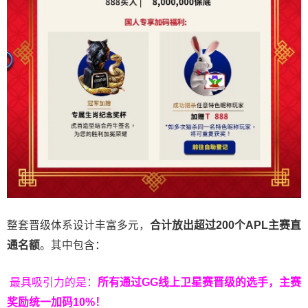
整套晋级体系设计丰富多元，
合计放出
超过200个
APL主赛直
通名额
。其中包含：
最具吸引力的是：
所有通过
GG
线上卫星赛晋级的选手，主赛
奖励统一加码
10%
！