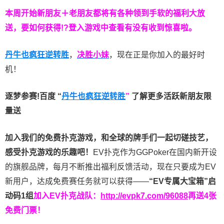
本周开始新朋友＋老朋友都将有各种领到手软的福利大放
送，要如何获得!?登入游戏中查看有没有收到惊喜啦。
丹牛也疯狂逆转胜
，
决胜小妹
，现在正是你加入的最好时
机！
逐梦参赛!百度 “
丹牛也疯狂逆转胜
”
了解更多
活跃新朋友限
量送
加入我们的免费扑克游戏，和全球的牌手们一起切磋技艺，
感受扑克游戏的乐趣吧！
EV扑克作为GGPoker在国内新开设
的旗舰品牌，每月不断推出福利反馈活动，现在只要成为EV
新用户，达成免费赛任务就可以获得——
“EV专属大宝箱”启
动码1组
加入EV扑克战队：
http://evpk7.com/96088
再送4张
免费门票！