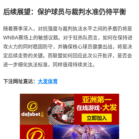
后续展望：保护球员与裁判水准仍待平衡
随着赛季深入，对抗强度与裁判执法水平之间的矛盾仍将是
WNBA赛场上的敏感议题。对于狂热队而言，如何在保持进
攻火力的同时稳固防守，并确保核心球员健康出战，将是决
定后续走势的关键。而联盟如何回应此次公开批评，是否会
进一步细化执法标准，同样值得持续关注。
下注网址直达：
大发体育