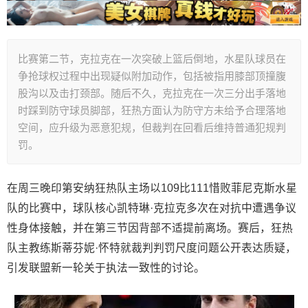
比赛第二节，克拉克在一次突破上篮后倒地，水星队球员在
争抢球权过程中出现疑似附加动作，包括被指用膝部顶撞腹
股沟以及击打颈部。随后不久，克拉克在一次三分出手落地
时踩到防守球员脚部，狂热方面认为防守方未给予合理落地
空间，应升级为恶意犯规，但裁判在回看后维持普通犯规判
罚。
在周三晚印第安纳狂热队主场以109比111惜败菲尼克斯水星
队的比赛中，球队核心凯特琳·克拉克多次在对抗中遭遇争议
性身体接触，并在第三节因背部不适提前离场。赛后，狂热
队主教练斯蒂芬妮·怀特就裁判判罚尺度问题公开表达质疑，
引发联盟新一轮关于执法一致性的讨论。