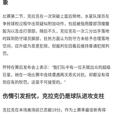
象
比赛第二节，克拉克在一次突破上篮后倒地，水星队球员在
争抢球权过程中出现疑似附加动作，包括被指用膝部顶撞腹
股沟以及击打颈部。随后不久，克拉克在一次三分出手落地
时踩到防守球员脚部，狂热方面认为防守方未给予合理落地
空间，应升级为恶意犯规，但裁判在回看后维持普通犯规判
罚。
怀特在赛后发布会上表示：“我们队中有一位天赋出众的超级
巨星，她在一场比赛中连续遭遇两次恶劣对抗，却都没有得
到应有的吹罚。这是不可接受的。”
伤情引发担忧，克拉克仍是球队进攻支柱
克拉克在本场离场前已贡献19分。作为上赛季最佳新秀得