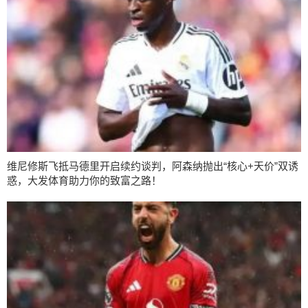
维尼修斯飞抵马德里开启续约谈判，阿森纳抛出“核心+天价”双诱
惑，大发体育助力你的致富之路！