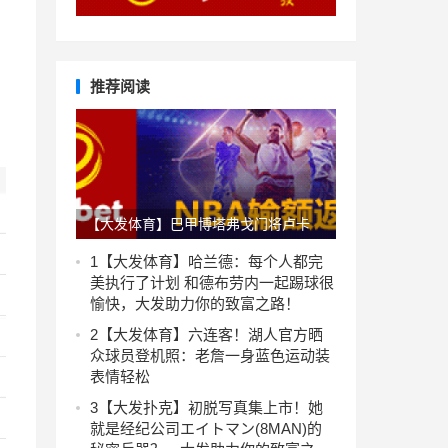
推荐阅读
【大发体育】巴甲博塔弗戈门将卢卡
斯-佩里这发球方式，还真不多见，大
1
【大发体育】哈兰德：每个人都完
美执行了计划 和德布劳内一起踢球很
发助力你的致富之路！
愉快，大发助力你的致富之路！
2
【大发体育】六连客！湖人官方晒
众球员登机照：老詹一身蓝色运动装
表情轻松
3
【大发扑克】初脱写真集上市！她
就是经纪公司エイトマン(8MAN)的