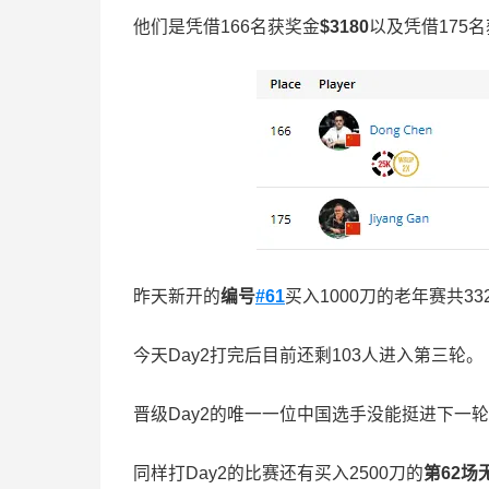
他们是凭借166名获奖金
$3180
以及凭借175
昨天新开的
编号
#61
买入1000刀的老年赛共332
今天Day2打完后目前还剩103人进入第三轮。
晋级Day2的唯一一位中国选手没能挺进下一轮
同样打Day2的比赛还有买入2500刀的
第
62
场