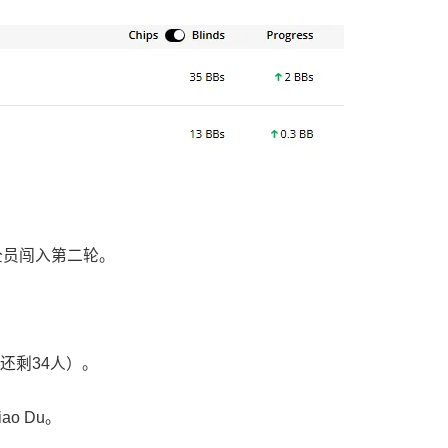
全员闯入第二轮。
还剩34人）。
o Du。