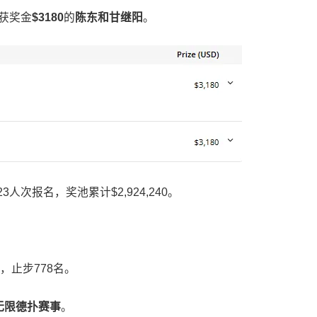
名获奖金
$3180
的
陈东和甘继阳
。
3人次报名，奖池累计$2,924,240。
，止步778名。
无限德扑赛事
。