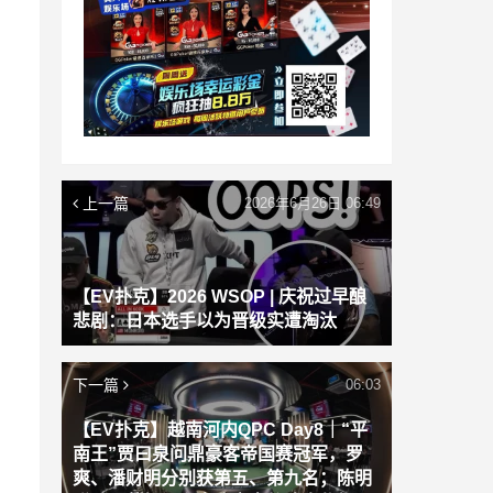
上一篇
2026年6月26日 06:49
【EV扑克】2026 WSOP | 庆祝过早酿
悲剧：日本选手以为晋级实遭淘汰
下一篇
06:03
【EV扑克】越南河内QPC Day8｜“平
南王”贾曰泉问鼎豪客帝国赛冠军，罗
爽、潘财明分别获第五、第九名；陈明