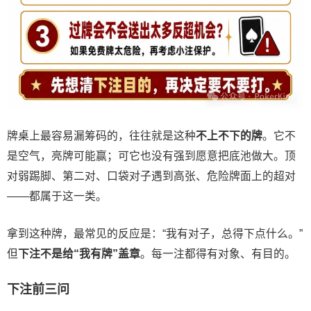
牌桌上最容易漏筹码的，往往就是这种
不上不下的牌
。它不
是空气，亮牌可能赢；可它也没有强到愿意把底池做大。顶
对弱踢脚、第二对、口袋对子遇到高张、危险牌面上的超对
——都属于这一类。
拿到这种牌，最常见的反应是：“我有对子，总得下点什么。”
但
下注不是给“我有牌”盖章
。每一注都得有对象、有目的。
下注前三问