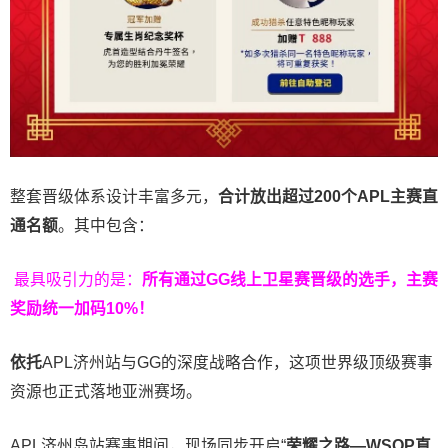
整套晋级体系设计丰富多元，
合计放出
超过200个
APL主赛直
通名额
。其中包含：
最具吸引力的是：
所有通过
GG
线上卫星赛晋级的选手，主赛
奖励统一加码
10%
！
依托
APL济州站与GG的深度战略合作，这项世界级顶级赛事
资源也正式落地亚洲赛场。
APL济州岛站赛事期间，现场同步开启“
荣耀之路
—WSOP
直