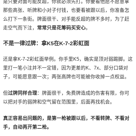
是只要对面可能反超，你就必须先打。你要看他愿不愿意拿
那些高张、听牌和小对子付钱，也要看被跟以后，你准备怎
么打下一条街。牌面很干、对手能反超的牌不多时，为了赶
走空气而下注，
常常只是花筹码买安心
。
不是一律过牌：拿K5在K-7-2彩虹面
还是拿K-7-2彩虹面举例。你手里K5，确实是顶对弱踢脚。这
里打一笔小注并不一定错，因为更差的K、7x、部分口袋对
子，可能愿意跟一次；两张高牌也可能被你收掉一点权益。
但
过牌同样合理
：牌面很干，免费牌造成的伤害有限，你可
以把对手的弱牌和空气留在范围里，后面再找机会。
真正容易出问题的，是第一枪被跟以后，不看转牌、不看对
手，自动再开第二枪。