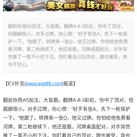
翻前你用A5加注，大盲跟。翻牌A-8-3彩虹，你中了顶对，
但踢脚很小。对手过牌，你心想：“好歹有张A，先下一枪保
护一下。”他跟了。转牌来一张Q，他又过牌。你怕给他免费
看河牌，第二枪继续下，他还是跟。河牌桌面配对，对手突
然推了一笔不小的下注。你盯着自己的顶对，跟也难受，弃
也不甘心。
【EV扑克(
www.evp86.com
)报道】
翻前你用A5加注，大盲跟。翻牌A-8-3彩虹，你中了顶对，但
踢脚很小。对手过牌，你心想：“好歹有张A，先下一枪保护
一下。”他跟了。转牌来一张Q，他又过牌。你怕给他免费看
河牌，第二枪继续下，他还是跟。河牌桌面配对，对手突然
推了一笔不小的下注。你盯着自己的顶对，跟也难受，弃也