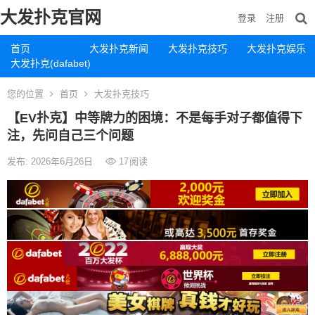
大发扑克官网
登录
注册
首页
大发扑克新闻
大发扑克技巧
大发扑克娱乐
大发扑克(dafabet)
您的位置
首页
大发扑克技巧
【EV扑克】中等牌力的困境：不是每手对子都值得下
注，先问自己三个问题
发布: 2026年6月26日
17
阅读