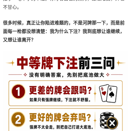
不甘心。
很多时候，真正让你陷进难题的，不是河牌那一下，而是前
面每一枪都没想清楚：我为什么下注？我到底想让谁继续，
又想让谁离开？