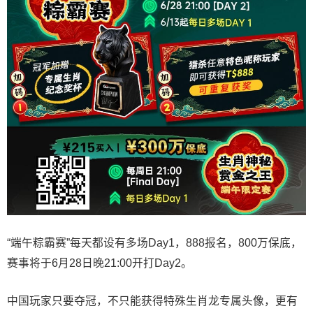
“端午粽霸赛”每天都设有多场Day1，888报名，800万保底，
赛事将于6月28日晚21:00开打Day2。
中国玩家只要夺冠，不只能获得特殊生肖龙专属头像，更有