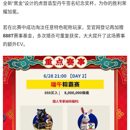
全新“黑金”设计的虎首造型丹牛签名纪念奖杯，为你的胜利荣
耀加冕。
若在比赛中成功淘汰任意特色昵称玩家，至官网登记再加赠
888T
赛事基金，多次猎杀可重复获奖，大大提升了这场赛事
的额外EV。