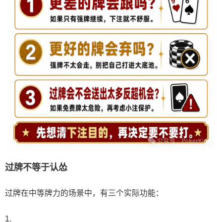
过牌不等于认怂
过牌在中等牌力的场景中，有三个实际功能：