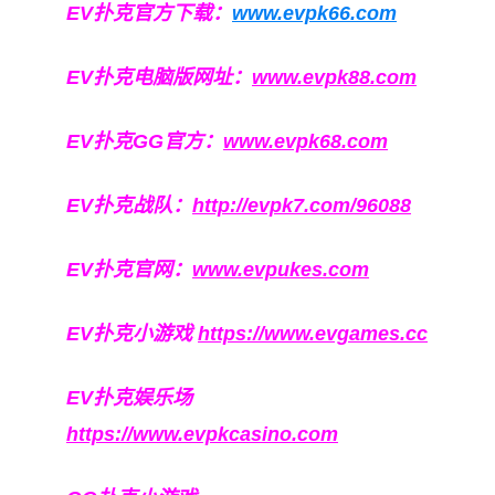
EV扑克官方下载：
www.evpk66.com
EV扑克电脑版网址：
www.evpk88.com
EV扑克GG官方：
www.evpk68.com
EV扑克战队：
http://evpk7.com/96088
EV扑克官网：
www.evpukes.com
EV扑克小游戏
https://www.evgames.cc
EV扑克娱乐场
https://www.evpkcasino.com