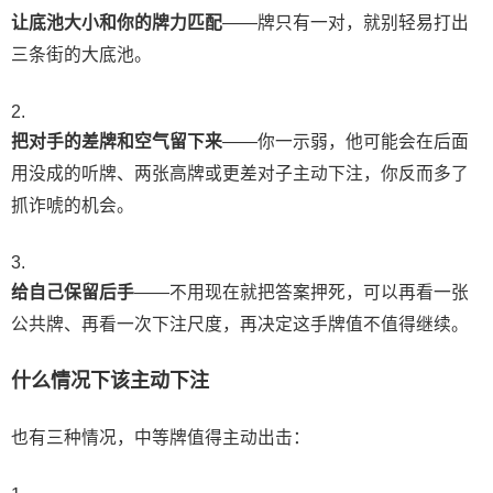
让底池大小和你的牌力匹配
——牌只有一对，就别轻易打出
三条街的大底池。
把对手的差牌和空气留下来
——你一示弱，他可能会在后面
用没成的听牌、两张高牌或更差对子主动下注，你反而多了
抓诈唬的机会。
给自己保留后手
——不用现在就把答案押死，可以再看一张
公共牌、再看一次下注尺度，再决定这手牌值不值得继续。
什么情况下该主动下注
也有三种情况，中等牌值得主动出击：