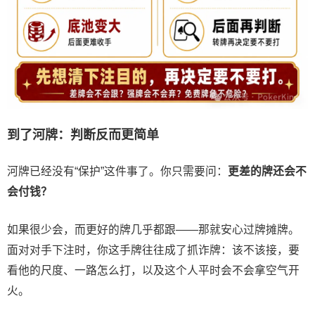
到了河牌：判断反而更简单
河牌已经没有“保护”这件事了。你只需要问：
更差的牌还会不
会付钱？
如果很少会，而更好的牌几乎都跟——那就安心过牌摊牌。
面对对手下注时，你这手牌往往成了抓诈牌：该不该接，要
看他的尺度、一路怎么打，以及这个人平时会不会拿空气开
火。