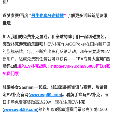
机！
逐梦参赛!百度 “
丹牛也疯狂逆转胜
”
了解更多
活跃新朋友限
量送
加入我们的免费扑克游戏，和全球的牌手们一起切磋技艺，
感受扑克游戏的乐趣吧！
EV扑克作为GGPoker在国内新开设
的旗舰品牌，每月不断推出福利反馈活动，现在只要成为EV
新用户，达成免费赛任务就可以获得——
“EV专属大宝箱”启
动码1组
加入EV扑克战队：
http://evpk7.com/96088
再送4张
免费门票！
想跟美女Sashimi一起玩，
想知道最新资讯与赛程，
敬请锁
定EV扑克官网(
www.evp99.com
)。
看牌手痒玩EV扑克，
每
日多场免费赛奖励高达20w，现在注册
EV扑克
(
www.evpk89.com
)
额外加赠
8张幸运赛门票
最高奖励1500