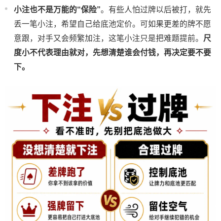
小注也不是万能的“保险”
。有些人怕过牌以后被打，就先
丢一笔小注，希望自己给底池定价。可如果更差的牌不愿
意跟，对手又会频繁加注，这笔小注只是把难题提前。
尺
度小不代表理由就对，先想清楚谁会付钱，再决定要不要
下。