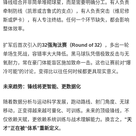
锋线组合并非简单堆砌球星，而是需要明确分工。有人负责
牵制防线（凯恩或吉鲁式的支点），有人负责突击（维尼修
斯或萨卡），有人专注终结。任何一个环节缺失，都会影响
整体效率。
扩军后首次引入的
32强淘汰赛（Round of 32）
，多出一轮
单场生死战，容错率大大降低。黑马球队凭借极致反击与无
氧耐力，常在豪门体能盲区施加致命一击。这也让赛前对“爆
冷可能”的讨论，变得比以往任何时候都更具现实意义。
未来趋势：锋线将更智能、更数据化
随着数据分析与运动科学发展，跑动路线、射门角度、无球
移动，正变得越来越可量化、可训练。未来的顶级锋线，不
仅依赖天赋，更依赖系统训练与战术理解能力。换言之，
“天
才”正在被“体系”重新定义
。