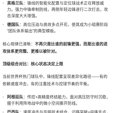
英格兰队
：锋线的智能化配置与定位球战术正在释放威
力。强力中锋牵制防线，两侧年轻边锋进行二次打击，攻
击深度大大增强。
德国队
：高位压迫与高效多点开花，使其成为小组赛阶段
“团队体系输出”的典型模板。
核心规律已清晰：
不再只是比谁的前锋更强，而是比谁的进
攻体系更完整、更难以被针对。
顶级组合对比：核心状态决定上限
当前世界杯热门球队中，锋线配置呈现差异化路径——有的
依赖速度冲击，有的注重技术与控球节奏的平衡。
阿根廷队
：传控+高精度终结能力，面对高压防守时沉稳，
擅于利用阵地战中的微小空间撕开防线。
巴西队
：速度冲击与华丽技术结合，边路突破+中锋支点，