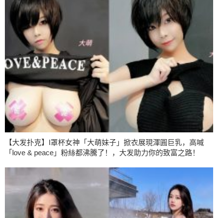
【大发扑克】I罩杯女神「大萌妹子」掀衣展現渾圓巨乳，高喊
「love & peace」粉絲都沸騰了！，大发助力你的致富之路！