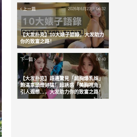
上一篇
2026年6月23日 06:32
【大发扑克】10大婊子語錄，大发助力
你的致富之路！
下一篇
06:40
【大发扑克】路邊驚見「超胸爆乳妹」
飽滿車頭燈好猛！超誘惑「美胸視角」
引人遐想…，大发助力你的致富之路！