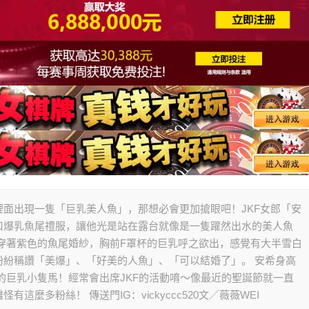
面出現一隻「巨乳美人魚」，那想必會更加搶眼吧！JKF女郎「安
口爆乳魚尾禮服，讓他光是站在露台就像是一隻躍然出水的美人魚
穿著紫色的魚尾婚紗，胸前F罩杯的巨乳呼之欲出，感覺有大半雪白
紛紛稱讚「美爆」、「好美的人魚」、「可以結婚了」。 安希身高
高的巨乳小隻馬！經常會出席JKF的活動唷～像最近的聖誕節就一直
這麼多粉絲！ 傳送門IG：vickyccc520文／薇薇WEI