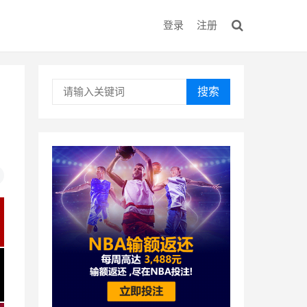
登录
注册
搜索