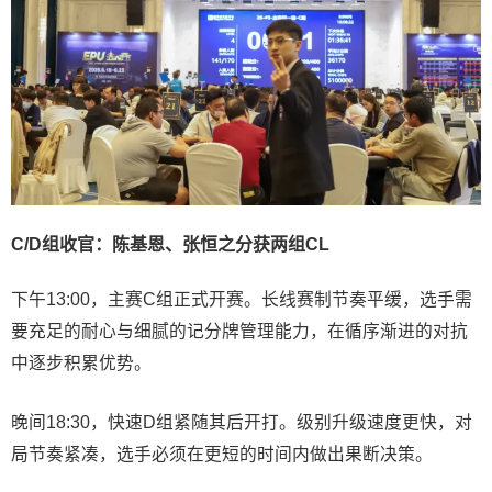
C/D组收官：陈基恩、张恒之分获两组CL
下午13:00，主赛C组正式开赛。长线赛制节奏平缓，选手需
要充足的耐心与细腻的记分牌管理能力，在循序渐进的对抗
中逐步积累优势。
晚间18:30，快速D组紧随其后开打。级别升级速度更快，对
局节奏紧凑，选手必须在更短的时间内做出果断决策。