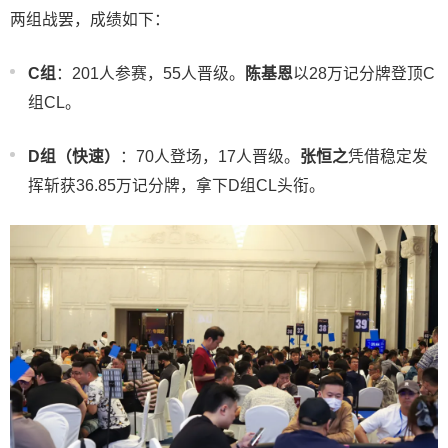
两组战罢，成绩如下：
C组
：201人参赛，55人晋级。
陈基恩
以28万记分牌登顶C
组CL。
D组（快速）
：70人登场，17人晋级。
张恒之
凭借稳定发
挥斩获36.85万记分牌，拿下D组CL头衔。