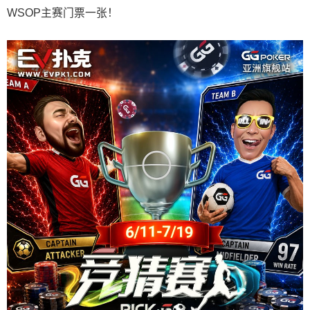
WSOP主赛门票一张！