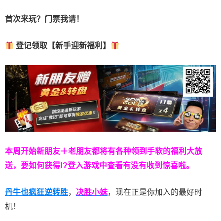
首次来玩？门票我请！
登记领取【新手迎新福利】
本周开始新朋友＋老朋友都将有各种领到手软的福利大放
送，要如何获得!?登入游戏中查看有没有收到惊喜啦。
丹牛也疯狂逆转胜
，
决胜小妹
，现在正是你加入的最好时
机！