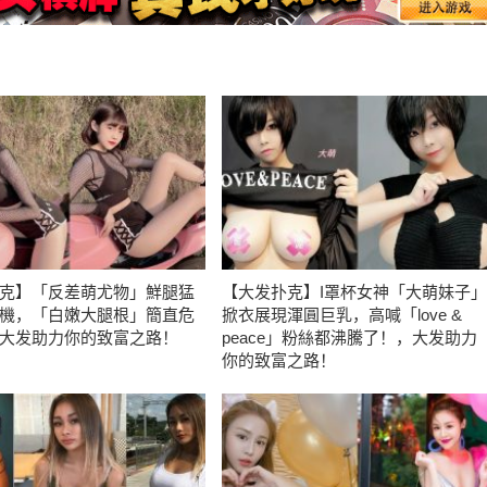
克】「反差萌尤物」鮮腿猛
【大发扑克】I罩杯女神「大萌妹子
機，「白嫩大腿根」簡直危
掀衣展現渾圓巨乳，高喊「love &
大发助力你的致富之路！
peace」粉絲都沸騰了！，大发助力
你的致富之路！