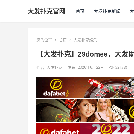
大发扑克官网
首页
大发扑克新闻
大
您的位置
首页
大发扑克娱乐
【大发扑克】29domee，大
作者:
大发扑克
发布: 2026年6月22日
32
阅读