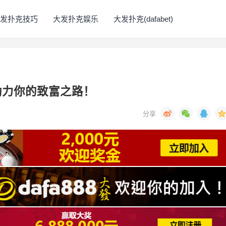
发扑克技巧
大发扑克娱乐
大发扑克(dafabet)
发助力你的致富之路！