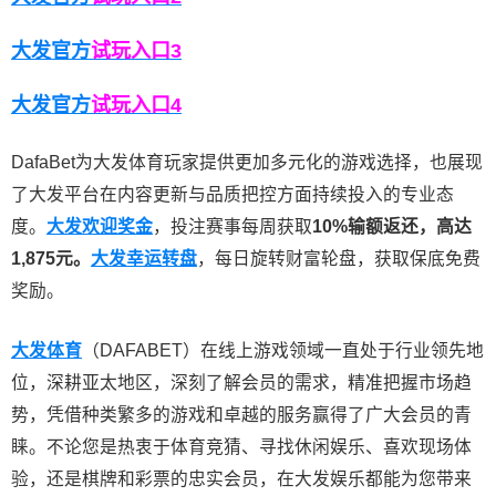
大发官
方
试玩入口3
大发官
方
试玩入口4
DafaBet
为大发体育玩家提供更加多元化的游戏选择，也展现
了大发平台在内容更新与品质把控方面持续投入的专业态
度。
大发欢迎奖金
，投注赛事每周获取
10%输额返还，高达
1,875元。
大发幸运转盘
，每日旋转财富轮盘，获取保底免费
奖励。
大发体育
（DAFABET）在线上游戏领域一直处于行业领先地
位，深耕亚太地区，深刻了解会员的需求，精准把握市场趋
势，凭借种类繁多的游戏和卓越的服务赢得了广大会员的青
睐。不论您是热衷于体育竞猜、寻找休闲娱乐、喜欢现场体
验，还是棋牌和彩票的忠实会员，在大发娱乐都能为您带来