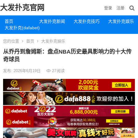
大发扑克官网
登录
注册
首页
大发扑克新闻
大发扑克技巧
大发扑克娱乐
大发扑克(dafabet)
您的位置
首页
大发扑克娱乐
从乔丹到詹姆斯：盘点NBA历史最具影响力的十大传
奇球员
发布: 2026年6月19日
27
阅读