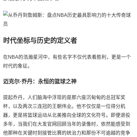
时代坐标与历史的定义者
在NBA的浩瀚星河中，有些名字不仅代表着胜利，更是一个
时代的象征。
迈克尔·乔丹：永恒的篮球之神
提起乔丹，人们脑海中浮现的是那六座沉甸甸的总冠军奖
杯，以及两次三连冠的王朝伟业。他不仅仅是一位得分机
器，更是将篮球运动从北美推向全球的文化符号。即便退役
多年，当我们在大发官网回顾当年的录像时，依然能感受到
他那种在关键时刻接管比赛的统治力和那份不可逾越的竞争