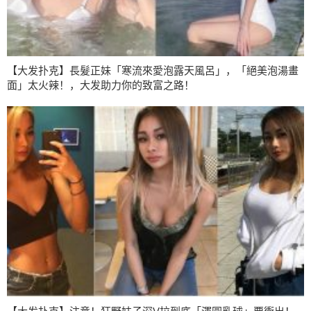
【大发扑克】長髮正妹「寒流來愛泡露天風呂」，「絕美泡湯畫
面」太火辣！，大发助力你的致富之路！