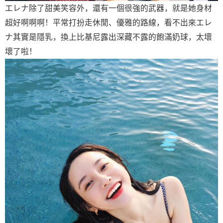
エレナ除了甜美笑容外，還有一個很強的武器，就是她身材
超好啊啊啊！平常打扮走休閒、優雅的路線，看不出來エレ
ナ其實是隱乳，換上比基尼露出深藏不露的飽滿奶球，太壞
壞了啦！