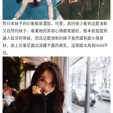
對日本妹子的印象都是濃妝、可愛，真的很少看到這麼清新
又自然的妹子，看著她的笑容心情都會變好，根本就是甜到
讓人蛀牙的等級，而且這麼清新的妹子竟然還有副火辣身
材，換上比基尼露出深藏不露的美乳，這等級太高我Hold不
住。