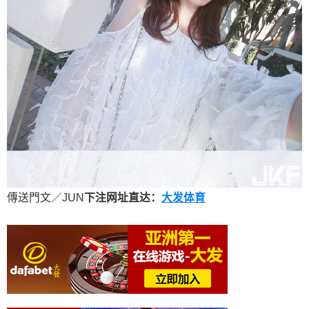
傳送門文／JUN
下注网址直达：
大发体育