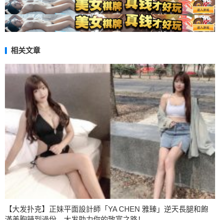
相关文章
【大发扑克】正妹平面設計師「YA CHEN 雅臻」逆天長腿和飽
滿美胸辣到過份，大发助力你的致富之路！