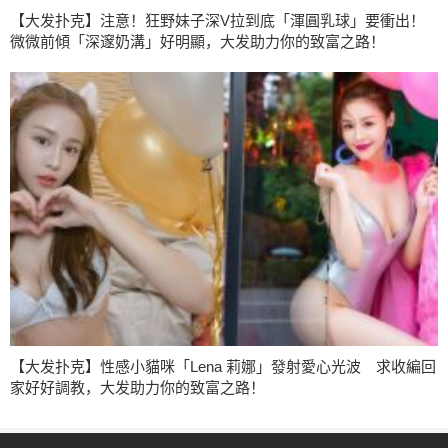
【大发扑克】注意！狂野妹子深V拉到底「渾圓乳球」要衝出！
微微前傾「深邃奶溝」好明顯，大发助力你的致富之路！
【大发扑克】性感小貓咪「Lena 莉娜」發射愛心光波 求收編回
家好好調教，大发助力你的致富之路！