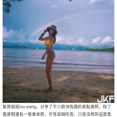
氣質姐姐isa wang，分享了不少歐洲各國的景點美照，除了
風景照還有一堆美食照，可見是個吃貨，只是沒想到這麼愛