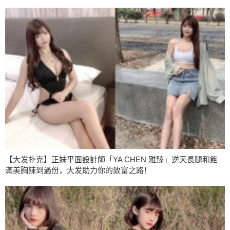
【大发扑克】正妹平面設計師「YA CHEN 雅臻」逆天長腿和飽
滿美胸辣到過份，大发助力你的致富之路！