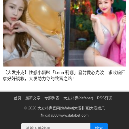
【大发扑克】性感小貓咪「Lena 莉娜」發射愛心光波 求收編回
家好好調教，大发助力你的致富之路！
首页
最新文章
专题列表
大发扑克(dafabet)
RSS订阅
© 2026
大发扑克官网|dafabet|大发扑克|大发娱乐
场|dafa888|www.dafabet.com
搜索