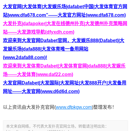
大发官网|大发体育|大发娱乐场|dafabet中国|大发体育官方网
站|www.dfa678.com”——大发官方网址(www.dfa678.com)
大发扑克|dafapoker|大发在线德州扑克|大发德州扑克策略网
站——大发游戏导航(dfyxdh.com)
欢迎来到大发官网Dafabet官网，大发娱乐888(Dafabet)|大
发娱乐场|dafa888|大发体育唯一备用网站
(www.2dafa88.com)!
欢迎来到大发体育Dafabet|大发体育官网|dafa888|大发娱乐
场——大发体育(www.daf22.com)
大发官网Dafabet|大发国际|大发网址|大发888开户|大发备用
网址——大发官网(www.d6d6d.com)
以上资讯由大发扑克官网(
www.dfpkgw.com
)整理发布！
本文来自网络，不代表大发扑克官网立场，转载请注明出处：