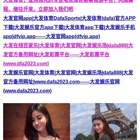
大发体育，亚洲领先的专业电竞体育赛事预测平台，风雨兼
程，继往开来，立即加入我们吧
大发官网app|大发体育DafaSports|大发体育(dafa)官方APP
下载|大发娱乐官方app下载|大发体育app下载|大发娱乐手机
app|dfvip.app——大发官网app(dfvip.app)
大发在线百家乐|大发体育|大发官网|大发娱乐场|dafa888|大
发官方备用网址|大发彩票平台——大发彩票平台
(www.dfa2023.com)
大发娱乐官网|大发体育|大发官网|大发娱乐场|dafa888|大发
官方备用网址|www.dafa2023.com——大发娱乐官网
(www.dafa2023.com)