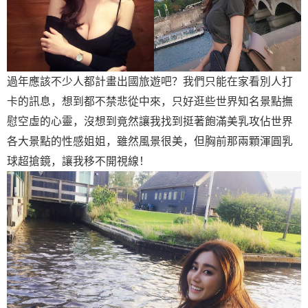
過年應該不少人都計畫出國旅遊吧？我們只能在家看別人打
卡的訊息，想到都不禁悲從中來，只好逛些世界知名景點撫
慰空虛的心靈，沒想到竟然讓我找到挺著飽滿美乳攻佔世界
各大景點的性感姐姐，雖然風景很美，但胸前那兩顆渾圓乳
球超搶鏡，讓我移不開視線！