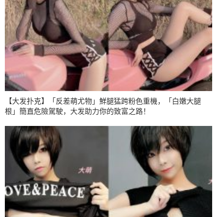
【大发扑克】「反差萌尤物」鮮腿猛跨粉色重機，「白嫩大腿
根」簡直危險駕駛，大发助力你的致富之路！