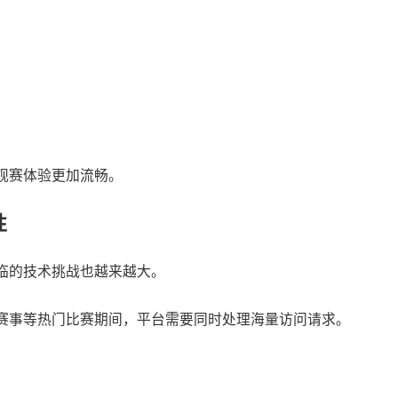
观赛体验更加流畅。
性
临的技术挑战也越来越大。
赛事等热门比赛期间，平台需要同时处理海量访问请求。