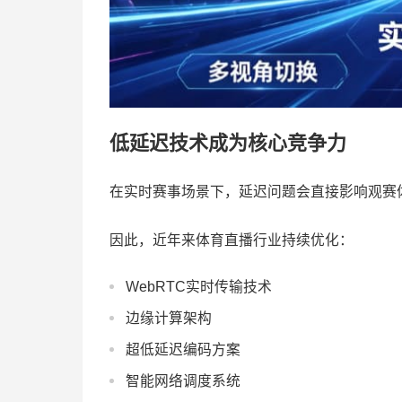
低延迟技术成为核心竞争力
在实时赛事场景下，延迟问题会直接影响观赛
因此，近年来体育直播行业持续优化：
WebRTC实时传输技术
边缘计算架构
超低延迟编码方案
智能网络调度系统