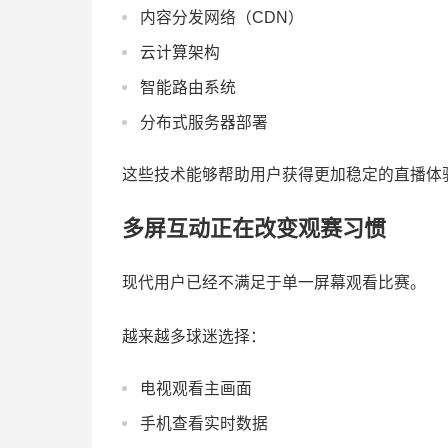
内容分发网络（CDN）
云计算架构
智能路由系统
分布式服务器部署
这些技术能够帮助用户获得更加稳定的直播体
多屏互动正在改变观赛习惯
现代用户已经不满足于单一屏幕观看比赛。
越来越多球迷选择：
电视观看主画面
手机查看实时数据