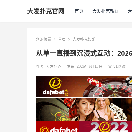
大发扑克官网
首页
大发扑克新闻
大
您的位置
首页
大发扑克娱乐
从单一直播到沉浸式互动：202
作者:
大发扑克
发布: 2026年6月17日
31
阅读