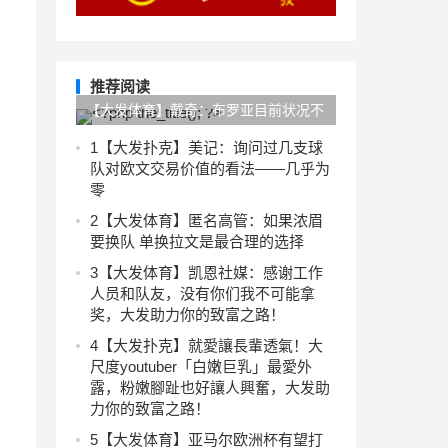
推荐阅读
【大发体育】戴奇：布罗亚目前状况不
错，他有可能出战同曼联的比赛，大发
1
【大发扑克】美记：询问过几支球
队对欧文交易价值的看法——几乎为
助力你的致富之路！
零
2
【大发体育】匿名高管：如果浓眉
要换队 单换拉文是最合理的选择
3
【大发体育】凯恩社媒：感谢工作
人员和队友，没有你们我不可能拿
奖，大发助力你的致富之路！
4
【大发扑克】就愛讓長輩透氣！大
尺度youtuber「白嫩巨乳」最愛外
露，粉嫩腳趾也好讓人興奮，大发助
力你的致富之路！
5
【大发体育】亚马尔欧洲杯有望打