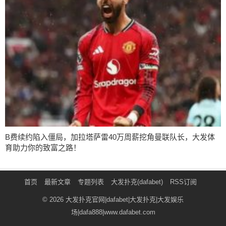
B费续约陷入僵局，加拉塔萨雷40万周薪挖角曼联队长，大发体
育助力你的致富之路！
首页
最新文章
专题列表
大发扑克(dafabet)
RSS订阅
© 2026
大发扑克官网|dafabet|大发扑克|大发娱乐
场|dafa888|www.dafabet.com