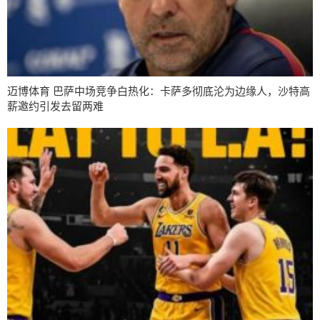
迈博体育 巴萨中场竞争白热化：卡萨多彻底沦为边缘人，沙特高
薪邀约引发去留两难