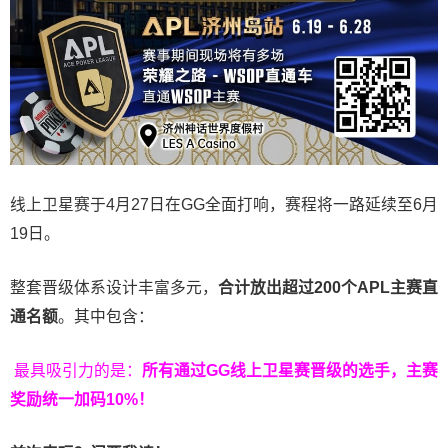
线上卫星赛于4月27日在GG全面打响，赛程将一路延续至6月
19日。
整套晋级体系设计丰富多元，
合计放出
超过200个
APL主赛直
通名额
。其中包含：
最具吸引力的是：
所有通过
GG
线上卫星赛晋级的选手，主赛
奖励统一加码
10%
！