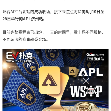
随着APT台北站的成功收场，接下来焦点将转向
6
月
19
日至
28
日举行的
APL
济州站
。
目前完整赛程表已出炉，十天的时间里，数十场不同规格、
不同玩法的赛事轮番登场。