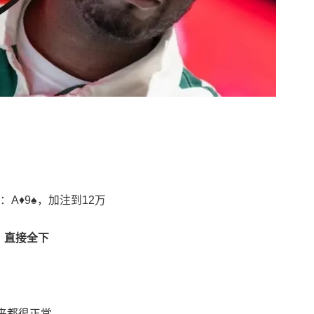
：A♦9♠，加注到12万
，
直接全下
来都很正常。