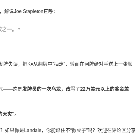
解说Joe Stapleton直呼：
之一。”
一次发牌失误，把K♦从翻牌中“抽走”，转而在河牌给对手送上一张顺
气——这是
发牌员的一次乌龙，改写了22万美元以上的奖金差
的天灾”。
如果你是Landais，你能忍住不“掀桌子”吗？欢迎在评论区分