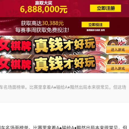
谱翻车名场面榜单。比赛里拿着A♠输给A♦黯然出局本来很常见，但这场
。
谱翻车名场面榜单。比赛里拿着A♠输给A♦黯然出局本来很常见，但