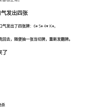
口气发出四张
口气发出了四张牌
：6♦ 5♦ 4♥ K♦。
洗回去，随便抽一张当切牌，重新发翻牌。
来了
绝杀