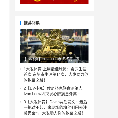
推荐阅读
【EV扑克】2023TPC老虎杯第二季｜
主赛事259人参赛 王杰聪38.5万记分牌
1
大发体育-上周最佳球员：希罗生涯
首次 东契奇生涯第14次，大发助力你
领衔57人晋级
的致富之路！
2
【EV扑克】传奇扑克联合创始人
Ivan Leow因突发心脏病意外离世
3
【大发体育】Doinb赛后发文：最后
一把对不起，来现场的粉丝们回去注
意安全~，大发助力你的致富之路！