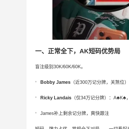
一、正常全下，AK短码优势局
盲注级别30K/60K/60K。
Bobby James
（近300万记分牌，关煞位）
Ricky Landais
（仅34万记分牌）：A♣K♣
James补上剩余记分牌，爽快跟注
短码、牌力占优、常规全下对局——一切看起