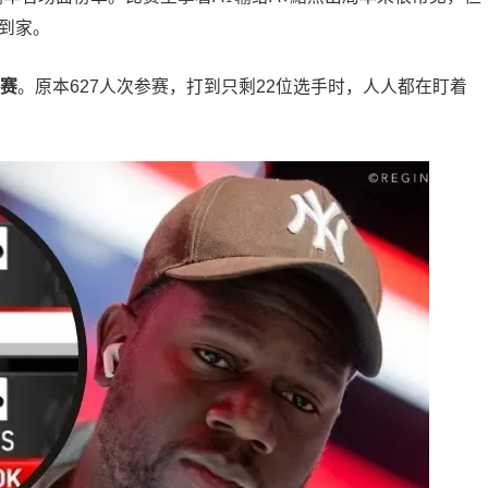
谱到家。
客赛
。原本627人次参赛，打到只剩22位选手时，人人都在盯着