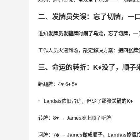
二、发牌员失误：忘了切牌，一
谁知
发牌员发翻牌时闹了乌龙，忘了切牌，一
工作人员火速到场，敲定解决方案：
把四张牌
三、命运的转折：K♦没了，顺子
新翻牌：4♥ 6♦ 5♦
Landais依旧占优，但
少了那张关键的K♦
转牌：8♥ → James凑上顺子听牌
河牌：7♣ →
James做成顺子，Landais惨遭