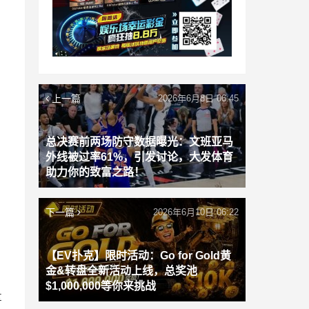
上一篇
2026年6月8日 06:45
总决赛前两场防守数据曝光：文班亚马
外线被过率61%，引发讨论，大发体育
助力你的致富之路！
下一篇
2026年6月10日 06:22
【EV扑克】限时活动：Go for Gold黄
金&转盘全新活动上线，总奖池
$1,000,000等你来挑战
享