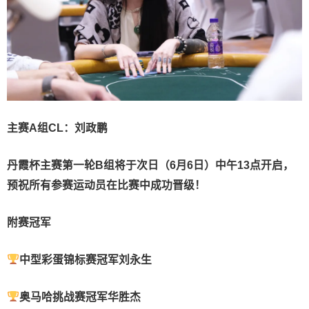
主赛A组CL：刘政鹏
丹霞杯主赛第一轮B组将于次日（6月6日）中午13点开启，
预祝所有参赛运动员在比赛中成功晋级！
附赛冠军
中型彩蛋锦标
赛冠军
刘永生
奥马哈挑战
赛冠军
华胜杰