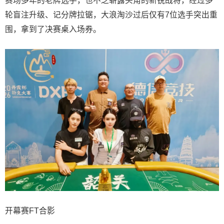
赛场多年的老牌选手，也不乏崭露头角的新锐战将，经过多
轮盲注升级、记分牌拉锯，大浪淘沙过后仅有7位选手突出重
围，拿到了决赛桌入场券。
开幕赛FT合影