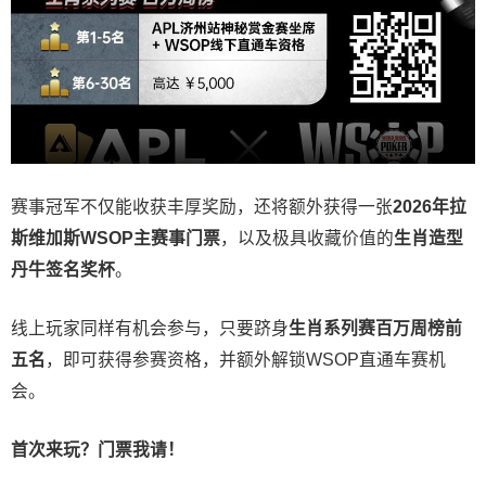
赛事冠军不仅能收获丰厚奖励，还将额外获得一张
2026
年拉
斯维加斯
WSOP
主赛事门票
，以及极具收藏价值的
生肖造型
丹牛签名奖杯
。
线上玩家同样有机会参与，只要跻身
生肖系列赛百万周榜前
五名
，即可获得参赛资格，并额外解锁WSOP直通车赛机
会。
首次来玩？门票我请！