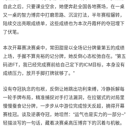
自此之后，只要课业空余，她便奔赴全国各地赛场，在一桌
又一桌的智力博弈中打磨思路、沉淀打法，半年赛程辗转，
陆续交出亮眼成绩单，这些成绩也为本次丹霞杯的夺冠埋下
了伏笔。
本次开幕赛决赛桌中，常田甜是以全场记分牌量第五的成绩
上场，手握不算充裕的记分牌，她反倒心态松弛自在。”第五
码进FT，我已经完成赛前给自己定下的ICM目标，本身没有
成绩压力，放开手脚打牌就够了。”
没有夺冠执念的包袱，反倒让她跳出功利束缚，冷静拆解每
一轮手牌布局，精准捕捉对手打法漏洞，在拉锯式的对局里
慢慢蚕食记分牌，一步步从中游位完成惊天反超，摘得开幕
赛桂冠。谈及逆袭夺冠，她坦然：“运气也是实力的一部分~”
轻描淡写的一句话，藏着决赛桌高压博弈下的沉着与机敏。