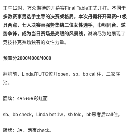
正午12时，万众期待的开幕赛Final Table正式开打。
不同于
多数赛事男选手主导的决赛桌格局，本次丹霞杯开幕赛FT极
具两点，七人决赛桌强势集结三位女性选手，巾帼同台、逆
势争锋，成为当日赛场最亮眼的风景线，
淋漓尽致地展现了
竞技扑克赛场独有的女性力量。
预置分2000/4000/4000
翻牌前，Linda在UTG位开open，sb、bb call住，三家底
池。
翻牌：4♥5♦6♣彩虹面
sb、bb check，Linda bet 1w，sb fold，bb思考后call住。
转牌：3♥，两家check。