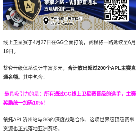
线上卫星赛于4月27日在GG全面打响，赛程将一路延续至6月
19日。
整套晋级体系设计丰富多元，
合计放出
超过200个
APL主赛直
通名额
。其中包含：
最具吸引力的是：
所有通过
GG
线上卫星赛晋级的选手，主赛
奖励统一加码
10%
！
依托
APL济州站与GG的深度战略合作，这项世界级顶级赛事
资源也正式落地亚洲赛场。