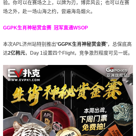
验。
你可以在赛场之上，以牌为刃，博弈风云；也可以在赛
场之外，赴一场山海之约，尝遍海岛烟火。
GGPK生肖神秘赏金赛
冠军直通WSOP
本次APL济州站特别推出“
GGPK
生肖神秘赏金赛
”，总保底高
达
2
亿韩元
，Day 1设置四个Flight，竞争激烈程度可见一斑。