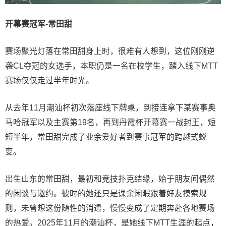
开幕赛冠军-常田甜
赛场聚光灯落在常田甜身上时，很难有人想到，这位刚刚逆
袭CL夺冠的女选手，本职仍是一名在校学生，踏入线下MTT
赛场仅仅走过半年时光。
从去年11月潮汕杯初次落座线下牌桌，到接连拿下某赛事奥
马哈冠军以及主赛第19名，再到丹霞杯开幕赛一战封王，短
短半年，常田甜完成了业余爱好者到赛事冠军的跨越式蜕
变。
出生山东的常田甜，最初和竞技扑克结缘，始于朋友间偶然
的闲谈与邀约。彼时的她还只是课余闲暇跟着好友摸索规
则，未曾想这份随性的消遣，慢慢变成了定期奔赴各地赛场
的热爱。2025年11月的潮汕杯，是她线下MTT生涯的起点，