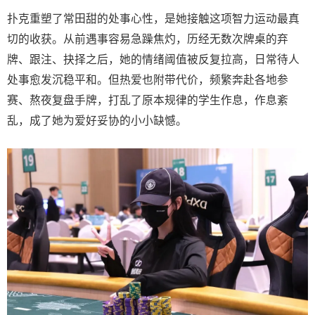
扑克重塑了常田甜的处事心性，是她接触这项智力运动最真
切的收获。从前遇事容易急躁焦灼，历经无数次牌桌的弃
牌、跟注、抉择之后，她的情绪阈值被反复拉高，日常待人
处事愈发沉稳平和。但热爱也附带代价，频繁奔赴各地参
赛、熬夜复盘手牌，打乱了原本规律的学生作息，作息紊
乱，成了她为爱好妥协的小小缺憾。