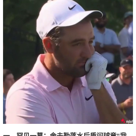
一、罕见一幕：舍夫勒落水后质问球童“我