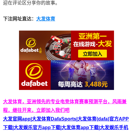
迎在评论区分享你的故事。
下注网址直达：
大发体育
大发体育，亚洲领先的专业电竞体育赛事预测平台，风雨兼
程，继往开来，立即加入我们吧
大发官网app|大发体育DafaSports|大发体育(dafa)官方APP
下载|大发娱乐官方app下载|大发体育app下载|大发娱乐手机