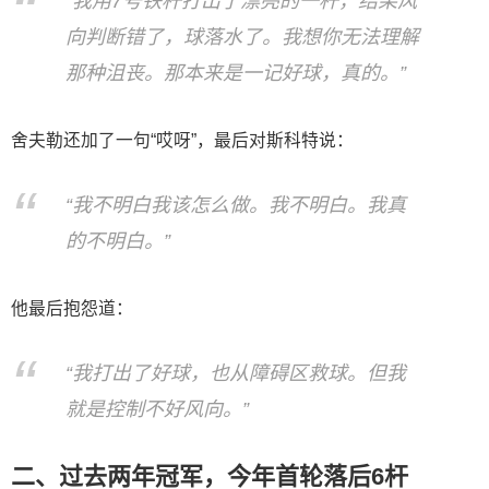
“我用7号铁杆打出了漂亮的一杆，结果风
向判断错了，球落水了。我想你无法理解
那种沮丧。那本来是一记好球，真的。”
舍夫勒还加了一句“哎呀”，最后对斯科特说：
“我不明白我该怎么做。我不明白。我真
的不明白。”
他最后抱怨道：
“我打出了好球，也从障碍区救球。但我
就是控制不好风向。”
二、过去两年冠军，今年首轮落后6杆