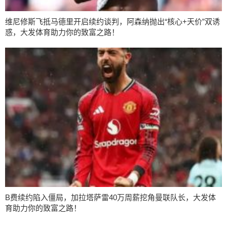
维尼修斯飞抵马德里开启续约谈判，阿森纳抛出“核心+天价”双诱
惑，大发体育助力你的致富之路！
B费续约陷入僵局，加拉塔萨雷40万周薪挖角曼联队长，大发体
育助力你的致富之路！