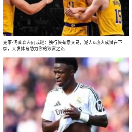
克莱·汤普森去向成谜：独行侠有意交易，湖人&热火成潜在下
家，大发体育助力你的致富之路！