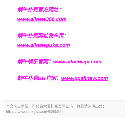
蜗牛扑克官方网址：
www.allnew366.com
蜗牛扑克网址发布页：
www.allnewpuke.com
蜗牛娱乐官网：
www.allnewapl.com
蜗牛扑克GG官网：
www.ggallnew.com
本文来自网络，不代表大发扑克官网立场，转载请注明出处：
https://www.dfpkgw.com/462852.html