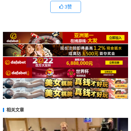
3
赞
相关文章