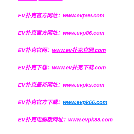
EV扑克官方网址：
www.evp99.com
EV扑克官方网址：
www.evp86.com
EV扑克官网：
www.ev扑克官网.com
EV扑克下载：
www.ev扑克下载.com
EV扑克最新网址：
www.evpks.com
EV扑克官方下载：
www.evpk66.com
EV扑克电脑版网址：
www.evpk88.com