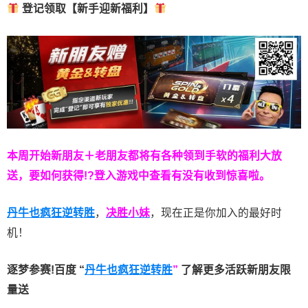
登记领取【新手迎新福利】
本周开始新朋友＋老朋友都将有各种领到手软的福利大放
送，要如何获得!?登入游戏中查看有没有收到惊喜啦。
丹牛也疯狂逆转胜
，
决胜小妹
，现在正是你加入的最好时
机！
逐梦参赛!百度 “
丹牛也疯狂逆转胜
”
了解更多
活跃新朋友限
量送