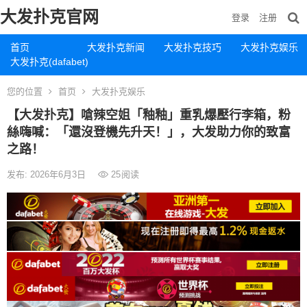
大发扑克官网
登录
注册
首页
大发扑克新闻
大发扑克技巧
大发扑克娱乐
大发扑克(dafabet)
您的位置
首页
大发扑克娱乐
【大发扑克】嗆辣空姐「釉釉」重乳爆壓行李箱，粉
絲嗨喊：「還沒登機先升天！」，大发助力你的致富
之路！
发布: 2026年6月3日
25
阅读