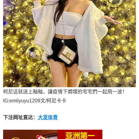
柯尼這就送上釉釉，讓疫情下燜壞的宅宅們一起飛一波！
IG:emilyuyu1209文/柯尼卡卡
下注网址直达：
大发体育