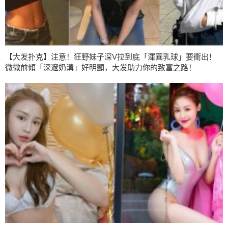
【大发扑克】注意！狂野妹子深V拉到底「渾圓乳球」要衝出！
微微前傾「深邃奶溝」好明顯，大发助力你的致富之路！