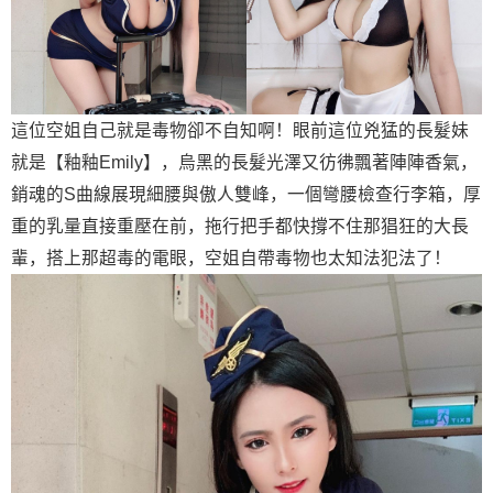
這位空姐自己就是毒物卻不自知啊！眼前這位兇猛的長髮妹
就是【釉釉Emily】，烏黑的長髮光澤又彷彿飄著陣陣香氣，
銷魂的S曲線展現細腰與傲人雙峰，一個彎腰檢查行李箱，厚
重的乳量直接重壓在前，拖行把手都快撐不住那猖狂的大長
輩，搭上那超毒的電眼，空姐自帶毒物也太知法犯法了！