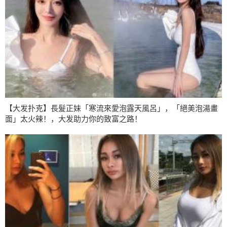
【大发扑克】長髮正妹「寒流來愛泡露天風呂」，「絕美泡湯畫
面」太火辣！，大发助力你的致富之路！