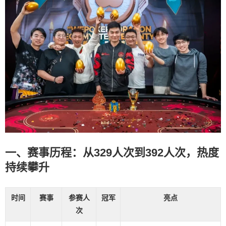
一、赛事历程：从329人次到392人次，热度
持续攀升
时间
赛事
参赛人
冠军
亮点
次