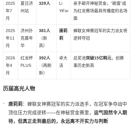
2025
夏日济
329人
Li
亲手砸开神秘赏金，“砸蛋”成
年7
州站
YiFei
为红龙赛场最具传播度的名场
月
面
2025
济州扑
381人
唐莉
蝉联女神赛冠军的实力派女将
年11
克嘉年
（新
莉
逆转夺冠
月
华
高）
2026
红龙杯
392人
卓大
总奖池
突破15亿韩元
，创赛
年4
PLUS
（再刷
洁
事历史新高
月
新）
历届高光人物
唐莉莉
：蝉联女神赛冠军的实力派选手，在冠军争夺战中
顶住压力完成逆转——在神秘赏金赛里，
运气固然令人期
待，但真正走到最后的，永远离不开实力与判断