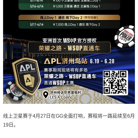
线上卫星赛于4月27日在GG全面打响，赛程将一路延续至6月
19日。