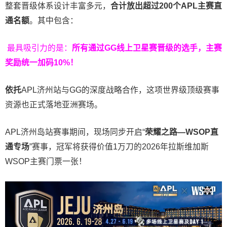
整套晋级体系设计丰富多元，
合计放出
超过200个
APL主赛直
通名额
。其中包含：
最具吸引力的是：
所有通过
GG
线上卫星赛晋级的选手，主赛
奖励统一加码
10%
！
依托
APL济州站与GG的深度战略合作，这项世界级顶级赛事
资源也正式落地亚洲赛场。
APL济州岛站赛事期间，现场同步开启“
荣耀之路
—WSOP
直
通专场
”赛事，冠军将获得价值1万刀的2026年拉斯维加斯
WSOP主赛门票一张！