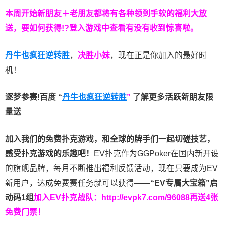
本周开始新朋友＋老朋友都将有各种领到手软的福利大放
送，要如何获得!?登入游戏中查看有没有收到惊喜啦。
丹牛也疯狂逆转胜
，
决胜小妹
，现在正是你加入的最好时
机！
逐梦参赛!百度 “
丹牛也疯狂逆转胜
”
了解更多
活跃新朋友限
量送
加入我们的免费扑克游戏，和全球的牌手们一起切磋技艺，
感受扑克游戏的乐趣吧！
EV扑克作为GGPoker在国内新开设
的旗舰品牌，每月不断推出福利反馈活动，现在只要成为EV
新用户，达成免费赛任务就可以获得——
“EV专属大宝箱”启
动码1组
加入EV扑克战队：
http://evpk7.com/96088
再送4张
免费门票！