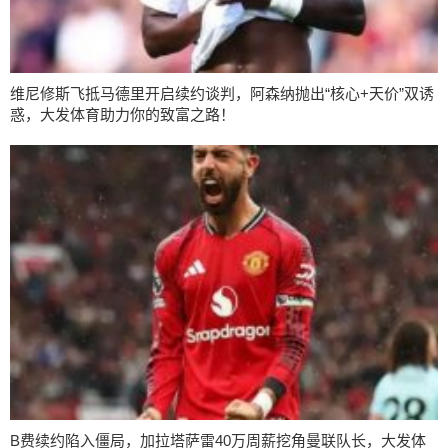
维尼修斯飞抵马德里开启续约谈判，阿森纳抛出“核心+天价”双诱
惑，大发体育助力你的致富之路！
B费续约陷入僵局，加拉塔萨雷40万周薪挖角曼联队长，大发体