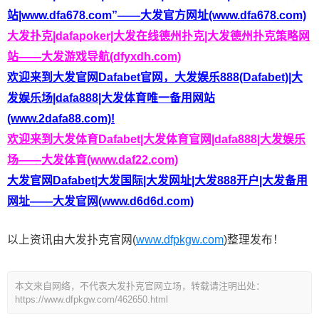
站|www.dfa678.com”——大发官方网址(www.dfa678.com)
大发扑克|dafapoker|大发在线德州扑克|大发德州扑克策略网
站——大发游戏导航(dfyxdh.com)
欢迎来到大发官网Dafabet官网，大发娱乐888(Dafabet)|大
发娱乐场|dafa888|大发体育唯一备用网站
(www.2dafa88.com)!
欢迎来到大发体育Dafabet|大发体育官网|dafa888|大发娱乐
场——大发体育(www.daf22.com)
大发官网Dafabet|大发国际|大发网址|大发888开户|大发备用
网址——大发官网(www.d6d6d.com)
以上资讯由大发扑克官网(
www.dfpkgw.com
)整理发布！
本文来自网络，不代表大发扑克官网立场，转载请注明出处：
https://www.dfpkgw.com/462650.html