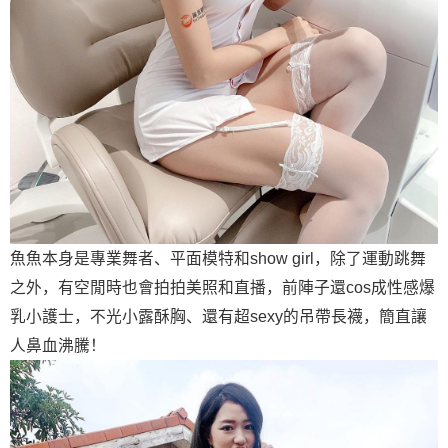
魚魚本身是專業舞者、平面模特和show girl，除了運動跳舞
之外，有空閒時也會拍拍美照和直播，前陣子還cos成性感爆
乳小護士，不光小露酥胸、還有超sexy的吊帶長襪，簡直讓
人鼻血沸騰！