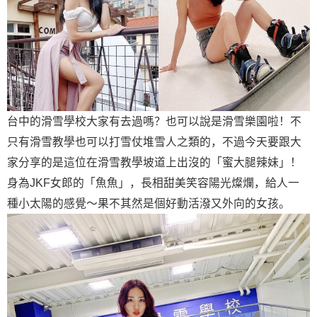
台中的滑雪學校大家有去過嗎？也可以說是滑雪樂園啦！不
只有滑雪教學也可以打雪仗堆雪人之類的，不過今天要跟大
家分享的是這位在滑雪教學坡道上出沒的「蜜大腿辣妹」！
身為JKF女郎的「魚魚」，長相甜美笑容陽光燦爛，給人一
種小太陽的感覺～果不其然是個好動活潑又外向的女孩。