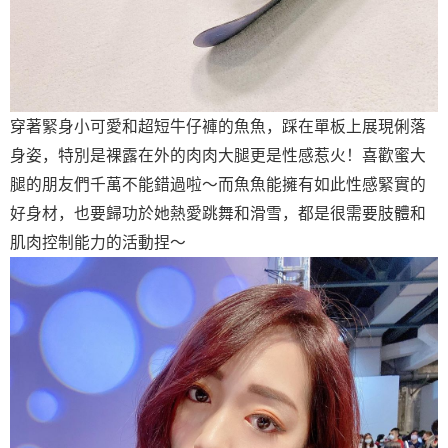
穿著緊身小可愛和超短牛仔褲的魚魚，踩在單板上展現俐落
身姿，特別是裸露在外的肉肉大腿更是性感惹火！喜歡蜜大
腿的朋友們千萬不能錯過啦～而魚魚能擁有如此性感緊實的
好身材，也要歸功於她熱愛跳舞和滑雪，都是很需要肢體和
肌肉控制能力的活動捏～