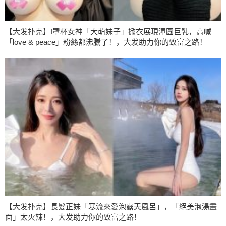
【大发扑克】I罩杯女神「大萌妹子」掀衣展現渾圓巨乳，高喊
「love & peace」粉絲都沸騰了！，大发助力你的致富之路！
【大发扑克】長髮正妹「寒流來愛泡露天風呂」，「絕美泡湯畫
面」太火辣！，大发助力你的致富之路！