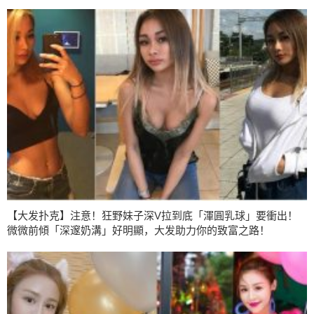
【大发扑克】注意！狂野妹子深V拉到底「渾圓乳球」要衝出！
微微前傾「深邃奶溝」好明顯，大发助力你的致富之路！