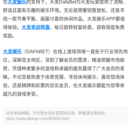
在
大发娱乐
的支持下，大发DafaBet为大发玩家提供了流畅、
舒适且富有乐趣的娱乐环境。无论是想要短暂放松，还是寻
找一款节奏平衡、画面讨喜的休闲作品，大发娱乐APP都值
得体验。
大发幸运转盘
，每日旋转财富轮盘，获取保底免费
奖励。
大发娱乐
（DAFABET）在线上游戏领域一直处于行业领先地
位，深耕亚太地区，深刻了解会员的需求，精准把握市场趋
势，凭借种类繁多的游戏和卓越的服务赢得了广大会员的青
睐。不论您是热衷于体育竞猜、寻找休闲娱乐、喜欢现场体
验，还是棋牌和彩票的忠实会员，在大发娱乐都能为您带来
超凡的游戏享受。
本文来自网络，不代表大发扑克官网立场，转载请注明出处：
https://www.dfpkgw.com/462644.html