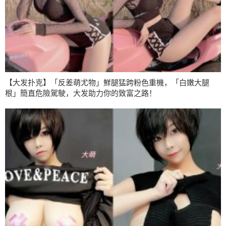
【大发扑克】「反差萌尤物」鮮腿猛跨粉色重機，「白嫩大腿
根」簡直危險駕駛，大发助力你的致富之路！