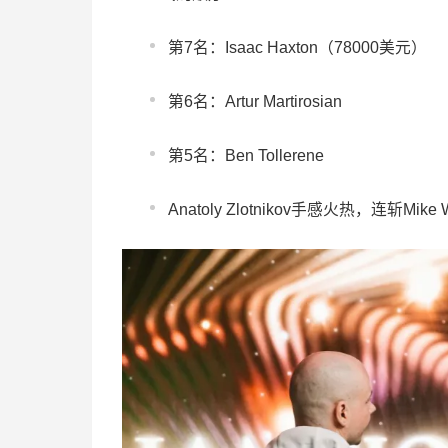
第7名：Isaac Haxton（78000美元）
第6名：Artur Martirosian
第5名：Ben Tollerene
Anatoly Zlotnikov手感火热，连斩Mik