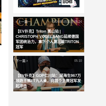
上一篇
2026年5月31日 05:24
【EV扑克】Triton 黑山站 |
CHRISTOPH VOGELSANG延续德国
军团统治力，拿下个人第三座TRITON
冠军
下一篇
05:10
【EV扑克】GOP仁川站：邱海生967万
领跑主赛FT九人桌，向首个主赛冠军发
起冲击