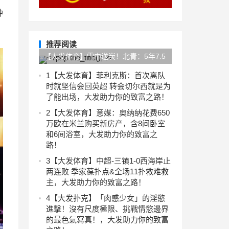
种
推荐阅读
【大发体育】雪中送炭！北青：5年7.5
亿，中超未来5年版权合作接近签约，
1
【大发体育】菲利克斯：首次离队
时就坚信会回英超 转会切尔西就是为
大发助力你的致富之路！
了能出场，大发助力你的致富之路！
2
【大发体育】意媒：奥纳纳花费650
万欧在米兰购买新房产，含8间卧室
和6间浴室，大发助力你的致富之
路！
3
【大发体育】中超-三镇1-0西海岸止
两连败 季家葆扑点&全场11扑救难救
主，大发助力你的致富之路！
4
【大发扑克】「肉感少女」的淫慾
進擊！沒有尺度極限、挑戰情慾邊界
的最色氣寫真！，大发助力你的致富